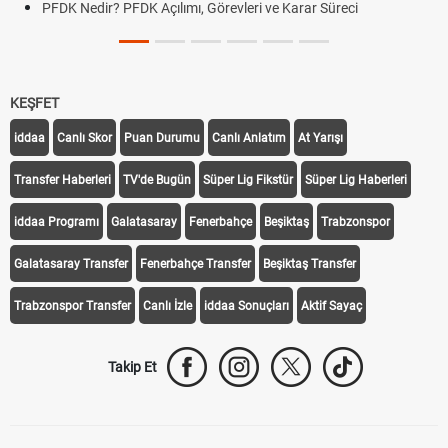
PFDK Nedir? PFDK Açılımı, Görevleri ve Karar Süreci
KEŞFET
iddaa
Canlı Skor
Puan Durumu
Canlı Anlatım
At Yarışı
Transfer Haberleri
TV'de Bugün
Süper Lig Fikstür
Süper Lig Haberleri
iddaa Programı
Galatasaray
Fenerbahçe
Beşiktaş
Trabzonspor
Galatasaray Transfer
Fenerbahçe Transfer
Beşiktaş Transfer
Trabzonspor Transfer
Canlı İzle
iddaa Sonuçları
Aktif Sayaç
Takip Et