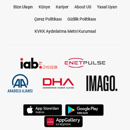
Bize Ulaşın
Künye
Kariyer
About US
Yasal Uyarı
Çerez Politikası
Gizlilik Politikası
KVKK Aydınlatma Metni Kurumsal