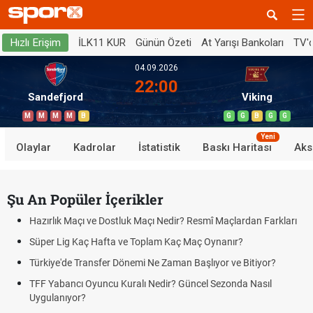
İLK11 KUR
Günün Özeti
At Yarışı Bankoları
TV'
Hızlı Erişim
04.09.2026
22:00
Sandefjord
Viking
M
M
M
M
B
G
G
B
G
G
Yeni
Olaylar
Kadrolar
İstatistik
Baskı Haritası
Aks
Şu An Popüler İçerikler
Hazırlık Maçı ve Dostluk Maçı Nedir? Resmî Maçlardan Farkları
Süper Lig Kaç Hafta ve Toplam Kaç Maç Oynanır?
Türkiye'de Transfer Dönemi Ne Zaman Başlıyor ve Bitiyor?
TFF Yabancı Oyuncu Kuralı Nedir? Güncel Sezonda Nasıl
Uygulanıyor?