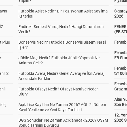
Yapılır?
Fiyatla
yayın
Futbolda Asist Nedir? Bir Pozisyonun Asist Sayılma
Sigaray
Kriterleri
2026
İZ
Endirekt Serbest Vuruş Nedir? Hangi Durumlarda
FENER
Verilir?
(FB S
t Plus
Bonservis Nedir? Futbolda Bonservis Sistemi Nasıl
Fenerba
İşler?
Fenerb
c
Jübile Maçı Nedir? Futbolda Jübile Yapmak Ne
FB Stu
Anlama Gelir?
Fenerba
anlı S
Futbolda Averaj Nedir? Genel Averaj ve İkili Averaj
tv100 l
Arasındaki Farklar
Fenerba
anlı
Futbolda Ofsayt Nedir? Ofsayt Nasıl ve Neden
Graz ma
Olur?
Altın Y
zle,
Açık Lise Kayıtları Ne Zaman 2026? AÖL 2. Dönem
Son Bek
Kayıt Yenileme ve Yeni Kayıt Tarihleri
12. Yar
DGS Sonuçları Ne Zaman Açıklanacak 2026? ÖSYM
2026 S
Sonuç Tarihini Duyurdu