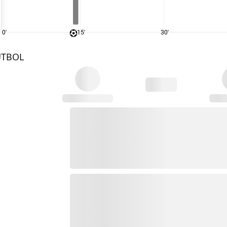
0'
15'
30'
UTBOL