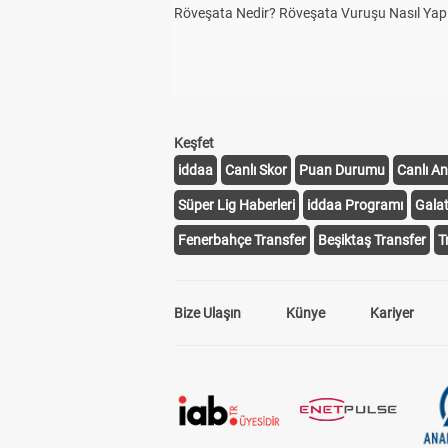
Röveşata Nedir? Röveşata Vuruşu Nasıl Yapı
Keşfet
iddaa
Canlı Skor
Puan Durumu
Canlı An
Süper Lig Haberleri
iddaa Programı
Gala
Fenerbahçe Transfer
Beşiktaş Transfer
T
Bize Ulaşın
Künye
Kariyer