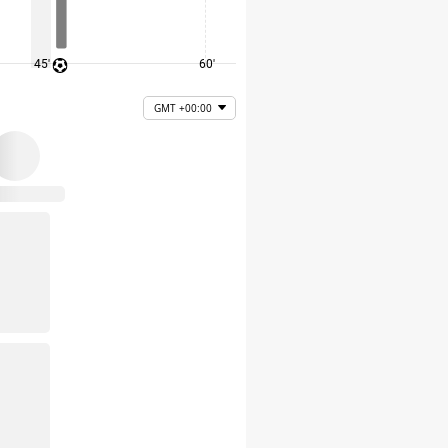
45'
60'
75'
GMT +00:00