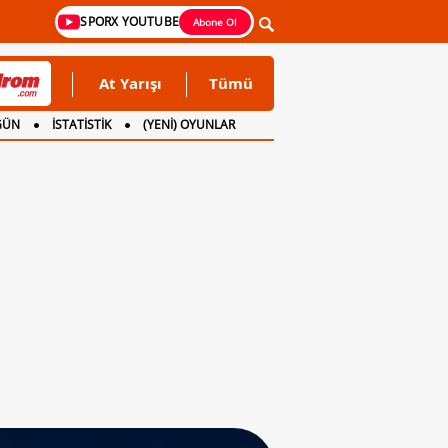
SPORX YOUTUBE
Abone Ol
At Yarışı
Tümü
GÜN
İSTATİSTİK
(YENİ) OYUNLAR