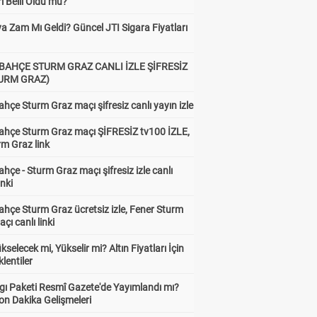
rı Belli Oldu mu?
a Zam Mı Geldi? Güncel JTI Sigara Fiyatları
BAHÇE STURM GRAZ CANLI İZLE ŞİFRESİZ
TURM GRAZ)
hçe Sturm Graz maçı şifresiz canlı yayın izle
ahçe Sturm Graz maçı ŞİFRESİZ tv100 İZLE,
rm Graz link
hçe - Sturm Graz maçı şifresiz izle canlı
inki
hçe Sturm Graz ücretsiz izle, Fener Sturm
çı canlı linki
ükselecek mi, Yükselir mi? Altın Fiyatları İçin
lentiler
gı Paketi Resmî Gazete'de Yayımlandı mı?
on Dakika Gelişmeleri