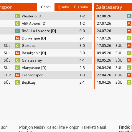
nspor
Galatasaray
Genel
İç saha
Dış saha
Westerlo [D]
1-2
02.08.26
AEK Athens [D]
1-2
27.07.26
RAAL La Louviere [D]
0-0
24.07.26
Dunkerque [D]
2-1
17.07.26
SÜL
Göztepe
3-0
17.05.26
SÜL
SÜL
Başakşehir [D]
3-0
09.05.26
SÜL
SÜL
Galatasaray
4-1
02.05.26
SÜL
SÜL
Alanyaspor [D]
2-3
26.04.26
SÜL
CUP
Trabzonspor
1-3
22.04.26
CUP
SÜL
Beşiktaş
2-1
18.04.26
SÜL
a Son
Plonjon Nedir? Kalecilikte Plonjon Hareketi Nasıl
Fındık 