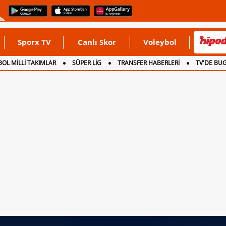
Sporx TV
Canlı Skor
Voleybol
OL MİLLİ TAKIMLAR
SÜPER LİG
TRANSFER HABERLERİ
TV'DE BU