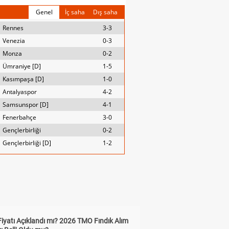
Genel
İç saha
Dış saha
Rennes
3-3
Venezia
0-3
Monza
0-2
Ümraniye [D]
1-5
Kasımpaşa [D]
1-0
Antalyaspor
4-2
Samsunspor [D]
4-1
Fenerbahçe
3-0
Gençlerbirliği
0-2
Gençlerbirliği [D]
1-2
Fiyatı Açıklandı mı? 2026 TMO Fındık Alım