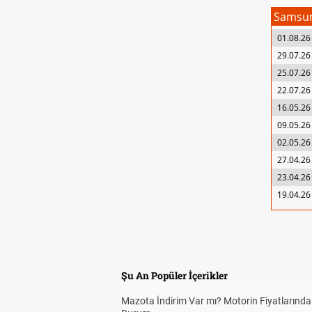
Samsu
01.08.26
29.07.26
25.07.26
22.07.26
16.05.26
09.05.26
02.05.26
27.04.26
23.04.26
19.04.26
Şu An Popüler İçerikler
Mazota İndirim Var mı? Motorin Fiyatlarınd