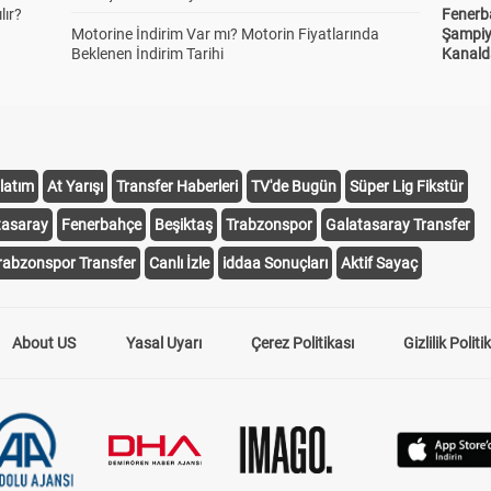
lır?
Fenerb
Motorine İndirim Var mı? Motorin Fiyatlarında
Şampiy
Beklenen İndirim Tarihi
Kanald
latım
At Yarışı
Transfer Haberleri
TV'de Bugün
Süper Lig Fikstür
tasaray
Fenerbahçe
Beşiktaş
Trabzonspor
Galatasaray Transfer
rabzonspor Transfer
Canlı İzle
iddaa Sonuçları
Aktif Sayaç
About US
Yasal Uyarı
Çerez Politikası
Gizlilik Politi