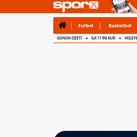
Futbol
Basketbol
GÜNÜN ÖZETİ
İLK 11'İNİ KUR
VOLEYB
CANLI ANLATIM
İNGİLTERE