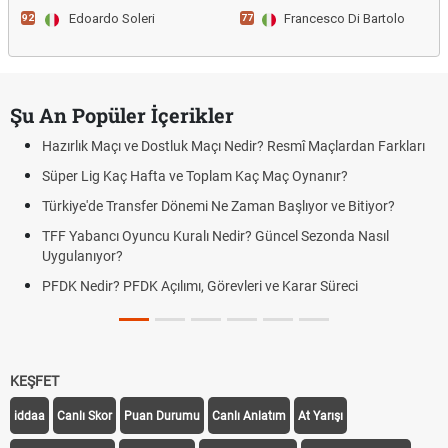
Edoardo Soleri
Francesco Di Bartolo
92
77
Şu An Popüler İçerikler
Hazırlık Maçı ve Dostluk Maçı Nedir? Resmî Maçlardan Farkları
Süper Lig Kaç Hafta ve Toplam Kaç Maç Oynanır?
Türkiye'de Transfer Dönemi Ne Zaman Başlıyor ve Bitiyor?
TFF Yabancı Oyuncu Kuralı Nedir? Güncel Sezonda Nasıl
Uygulanıyor?
PFDK Nedir? PFDK Açılımı, Görevleri ve Karar Süreci
KEŞFET
iddaa
Canlı Skor
Puan Durumu
Canlı Anlatım
At Yarışı