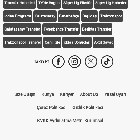
Transfer Haberleri
TV'de Bugün
Süper Lig Fikstür
Süper Lig Haberleri
iddaa Programı
Galatasaray
Fenerbahçe
Beşiktaş
Trabzonspor
Galatasaray Transfer
Fenerbahçe Transfer
Beşiktaş Transfer
Trabzonspor Transfer
Canlı İzle
iddaa Sonuçları
Aktif Sayaç
Takip Et
Bize Ulaşın
Künye
Kariyer
About US
Yasal Uyarı
Çerez Politikası
Gizlilik Politikası
KVKK Aydınlatma Metni Kurumsal