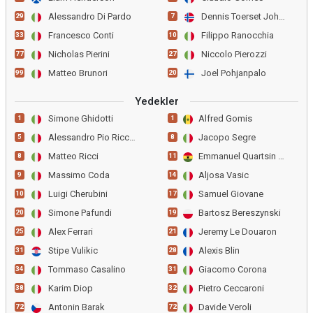
Alessandro Di Pardo
Dennis Toerset Johnsen
29
7
Francesco Conti
Filippo Ranocchia
33
10
Nicholas Pierini
Niccolo Pierozzi
77
27
Matteo Brunori
Joel Pohjanpalo
99
20
Yedekler
Simone Ghidotti
Alfred Gomis
1
1
Alessandro Pio Riccio
Jacopo Segre
5
8
Matteo Ricci
Emmanuel Quartsin Gyasi
8
11
Massimo Coda
Aljosa Vasic
9
14
Luigi Cherubini
Samuel Giovane
10
17
Simone Pafundi
Bartosz Bereszynski
20
19
Alex Ferrari
Jeremy Le Douaron
25
21
Stipe Vulikic
Alexis Blin
31
28
Tommaso Casalino
Giacomo Corona
34
31
Karim Diop
Pietro Ceccaroni
38
32
Antonin Barak
Davide Veroli
72
72