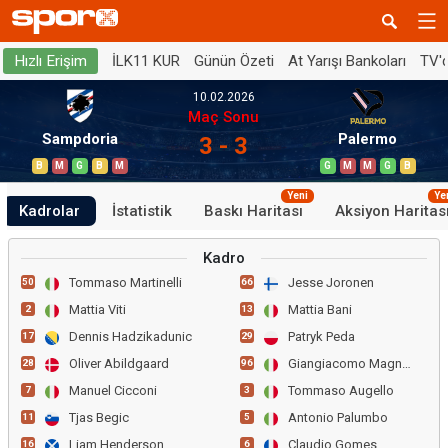
İLK11 KUR
Günün Özeti
At Yarışı Bankoları
TV'
Hızlı Erişim
10.02.2026
Maç Sonu
Sampdoria
Palermo
3 - 3
B
M
G
B
M
G
M
M
G
B
Yeni
Ye
Kadrolar
İstatistik
Baskı Haritası
Aksiyon Haritas
Kadro
Tommaso Martinelli
Jesse Joronen
50
66
Mattia Viti
Mattia Bani
2
13
Dennis Hadzikadunic
Patryk Peda
17
29
Oliver Abildgaard
Giangiacomo Magnani
28
96
Manuel Cicconi
Tommaso Augello
7
3
Tjas Begic
Antonio Palumbo
11
5
Liam Henderson
Claudio Gomes
16
6