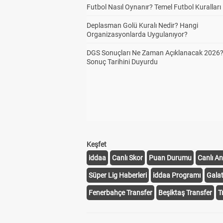
Futbol Nasıl Oynanır? Temel Futbol Kuralları
Deplasman Golü Kuralı Nedir? Hangi
Organizasyonlarda Uygulanıyor?
DGS Sonuçları Ne Zaman Açıklanacak 2026
Sonuç Tarihini Duyurdu
Keşfet
iddaa
Canlı Skor
Puan Durumu
Canlı An
Süper Lig Haberleri
iddaa Programı
Gala
Fenerbahçe Transfer
Beşiktaş Transfer
T