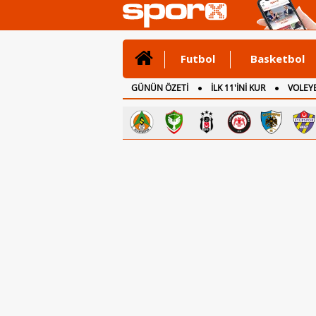
Futbol
Basketbol
GÜNÜN ÖZETİ
İLK 11'İNİ KUR
VOLEYB
CANLI ANLATIM
İNGİLTERE