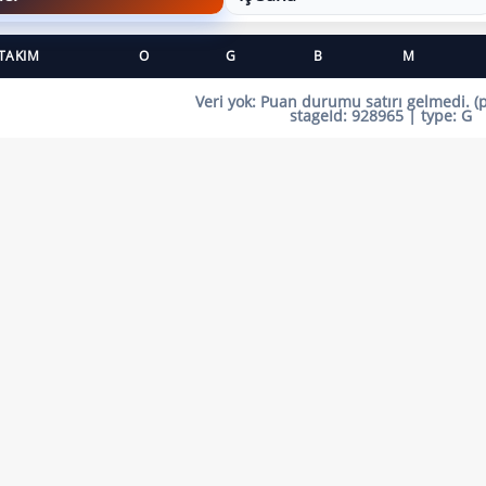
TAKIM
O
G
B
M
Veri yok:
Puan durumu satırı gelmedi. (
stageId:
928965
| type:
G