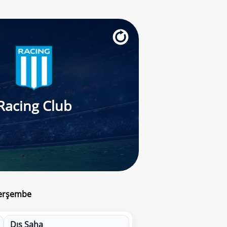
Racing Club
Perşembe
Dış Saha