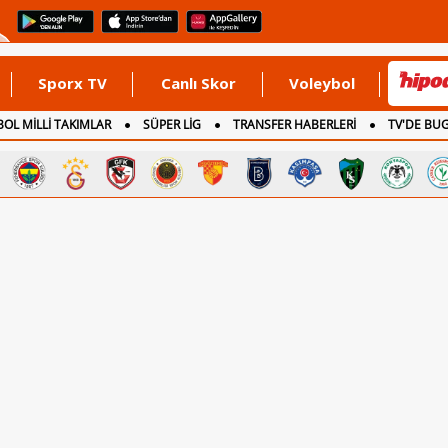
Sporx TV
Canlı Skor
Voleybol
OL MİLLİ TAKIMLAR
SÜPER LİG
TRANSFER HABERLERİ
TV'DE BU