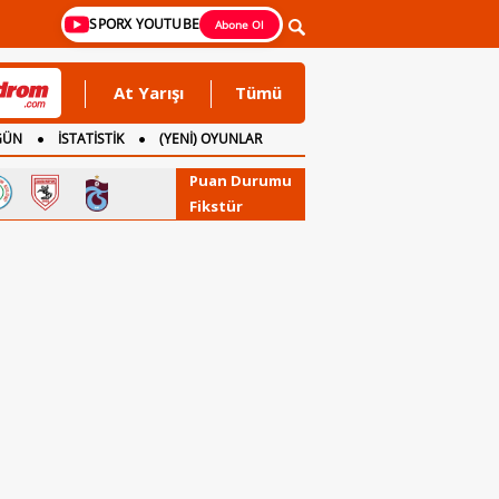
SPORX YOUTUBE
Abone Ol
At Yarışı
Tümü
GÜN
İSTATİSTİK
(YENİ) OYUNLAR
Puan Durumu
Fikstür