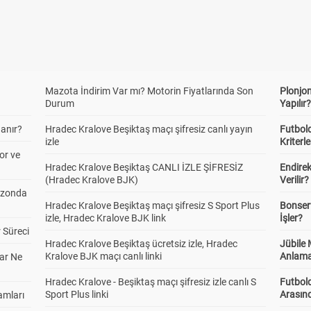
Mazota İndirim Var mı? Motorin Fiyatlarında Son
Plonjon
Durum
Yapılır
anır?
Hradec Kralove Beşiktaş maçı şifresiz canlı yayın
Futbold
izle
Kriterle
or ve
Hradec Kralove Beşiktaş CANLI İZLE ŞİFRESİZ
Endire
(Hradec Kralove BJK)
Verilir?
ezonda
Hradec Kralove Beşiktaş maçı şifresiz S Sport Plus
Bonserv
izle, Hradec Kralove BJK link
İşler?
 Süreci
Hradec Kralove Beşiktaş ücretsiz izle, Hradec
Jübile
Kralove BJK maçı canlı linki
Anlama
ar Ne
Hradec Kralove - Beşiktaş maçı şifresiz izle canlı S
Futbold
Sport Plus linki
Arasınd
amları