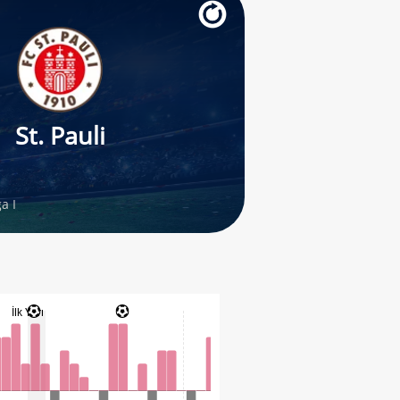
St. Pauli
a I
İlk Yarı