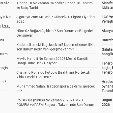
RESİZ
iPhone 18 Ne Zaman Çıkacak? iPhone 18 Tanıtım
Manifes
ve Satış Tarihi
İddiala
yın izle
Sigaraya Zam Mı Geldi? Güncel JTI Sigara Fiyatları
LGS Yer
2026
Yerleş
 İZLE,
Hürmüz Boğazı Açıldı mı? Son Durum ve Bölgedeki
Akaryak
Gelişmeler
nlı
Carrefo
Kademeli emeklilik gelecek mi? Kademeli emeklilikte
son durum nedir, yeni gelişme var mı?
Galatas
Sturm
hangi 
Mevlid Kandili Ne Zaman 2026? Mevlid Kandili
Hangi Güne Denk Geliyor?
Fenerb
ı İçin
kaçta,
Cristiano Ronaldo Futbolu Bıraktı mı? Portekizli
Fenerba
Yıldız Emekli Oldu mu?
 mı?
Hradec
Muhammed Salah, Trabzonspor'a geldi mi, gelecek
oynana
mi?
Turund
Polislik Başvurusu Ne Zaman 2026? PMYO,
Bugün 
POMEM ve PAEM Başvuru Takviminde Son Durum
2026