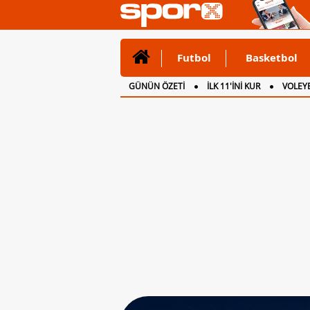
Futbol
Basketbol
GÜNÜN ÖZETİ
İLK 11'İNİ KUR
VOLEYB
CANLI ANLATIM
İNGİLTERE