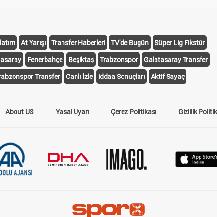
latım
At Yarışı
Transfer Haberleri
TV'de Bugün
Süper Lig Fikstür
tasaray
Fenerbahçe
Beşiktaş
Trabzonspor
Galatasaray Transfer
rabzonspor Transfer
Canlı İzle
iddaa Sonuçları
Aktif Sayaç
About US
Yasal Uyarı
Çerez Politikası
Gizlilik Politi