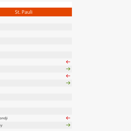
St. Pauli
ondji
ay