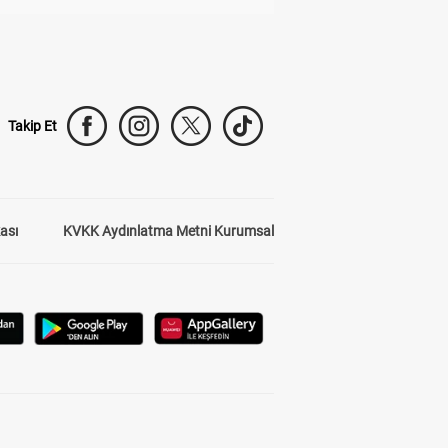
Takip Et
kası
KVKK Aydınlatma Metni Kurumsal