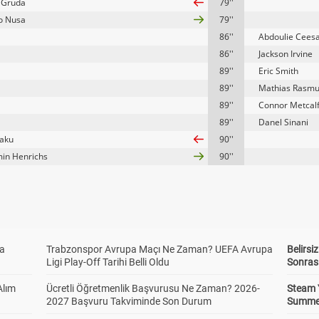
 Gruda
79''
o Nusa
79''
86''
Abdoulie Cees
86''
Jackson Irvine
89''
Eric Smith
89''
Mathias Rasm
89''
Connor Metcal
89''
Danel Sinani
Baku
90''
in Henrichs
90''
da
Trabzonspor Avrupa Maçı Ne Zaman? UEFA Avrupa
Belirsi
Ligi Play-Off Tarihi Belli Oldu
Sonras
Alım
Ücretli Öğretmenlik Başvurusu Ne Zaman? 2026-
Steam 
2027 Başvuru Takviminde Son Durum
Summer 