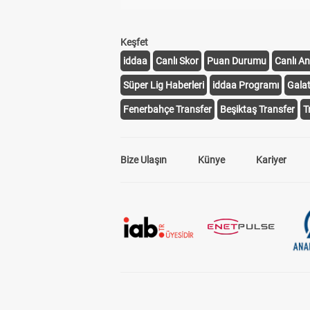
Keşfet
iddaa
Canlı Skor
Puan Durumu
Canlı An
Süper Lig Haberleri
iddaa Programı
Gala
Fenerbahçe Transfer
Beşiktaş Transfer
T
Bize Ulaşın
Künye
Kariyer