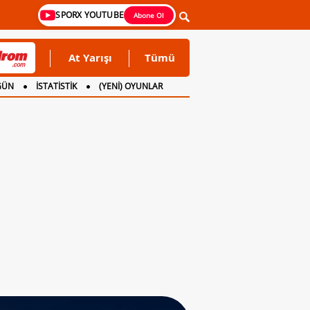
SPORX YOUTUBE
Abone Ol
At Yarışı
Tümü
GÜN
İSTATİSTİK
(YENİ) OYUNLAR