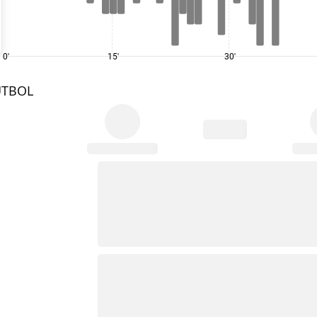
0'
15'
30'
UTBOL