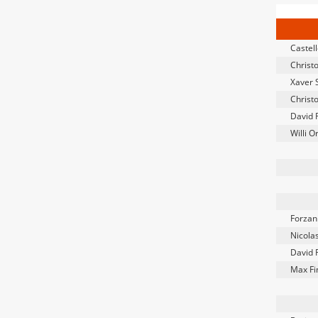
Castel
Christ
Xaver 
Christ
David
Willi O
Forzan
Nicola
David
Max Fi