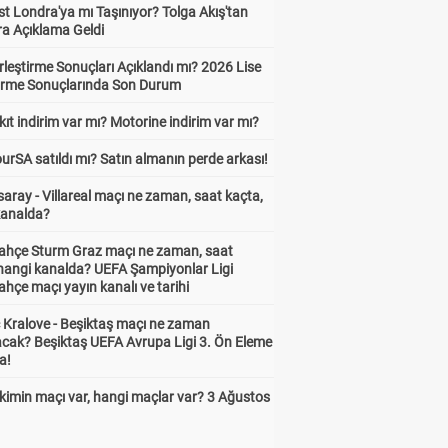
t Londra'ya mı Taşınıyor? Tolga Akış'tan
ra Açıklama Geldi
leştirme Sonuçları Açıklandı mı? 2026 Lise
tirme Sonuçlarında Son Durum
ıt indirim var mı? Motorine indirim var mı?
urSA satıldı mı? Satın almanın perde arkası!
aray - Villareal maçı ne zaman, saat kaçta,
kanalda?
ahçe Sturm Graz maçı ne zaman, saat
 hangi kanalda? UEFA Şampiyonlar Ligi
hçe maçı yayın kanalı ve tarihi
 Kralove - Beşiktaş maçı ne zaman
cak? Beşiktaş UEFA Avrupa Ligi 3. Ön Eleme
a!
kimin maçı var, hangi maçlar var? 3 Ağustos