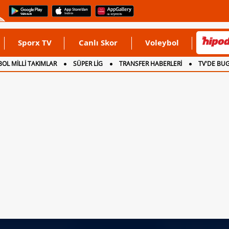
Sporx TV
Canlı Skor
Voleybol
OL MİLLİ TAKIMLAR
SÜPER LİG
TRANSFER HABERLERİ
TV'DE BU