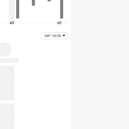
45'
60'
75'
GMT +00:00