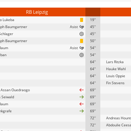
RB Leipzig
lo Lukeba
19''
oph Baumgartner
45''
Schlager
45''
oph Baumgartner
50''
 Raum
54''
rban
54''
64''
Lars Ritzka
64''
Hauke Wahl
64''
Louis Oppie
64''
Fin Stevens
 Assan Ouedraogo
69''
s Seiwald
69''
 Raum
69''
nkgrafe
69''
72''
Andreas Hount
72''
Abdoulie Cees