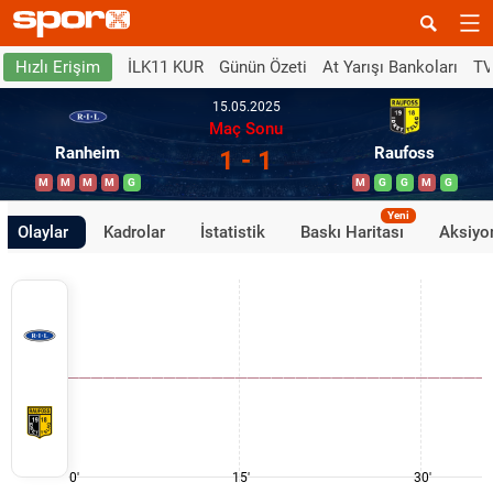
İLK11 KUR
Günün Özeti
At Yarışı Bankoları
TV
Hızlı Erişim
15.05.2025
Maç Sonu
Ranheim
Raufoss
1 - 1
M
M
M
M
G
M
G
G
M
G
Yeni
Olaylar
Kadrolar
İstatistik
Baskı Haritası
Aksiyon
0'
15'
30'