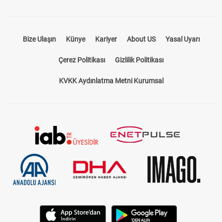
Bize Ulaşın
Künye
Kariyer
About US
Yasal Uyarı
Çerez Politikası
Gizlilik Politikası
KVKK Aydınlatma Metni Kurumsal