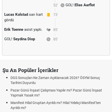
GOL!
Elias Aarflot
52'
Lucas Kolstad
sarı kart
73'
gördü
Erik Toenne
asist yaptı.
85'
GOL!
Seydina Diop
85'
Şu An Popüler İçerikler
DGS Sonuçları Ne Zaman Açıklanacak 2026? ÖSYM Sonuç
Tarihini Duyurdu
Pazar Günü İnşaat Çalışması Yapılır mı? Pazar Günü İnşaat
Yapmak Yasak mı?
Manifest Hilal Gruptan Ayrıldı mı? Hilal Yelekçi Manifest'ten
Ayrıldı mı?