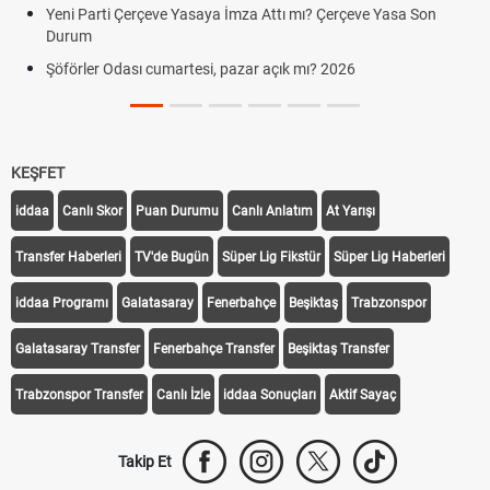
Yeni Parti Çerçeve Yasaya İmza Attı mı? Çerçeve Yasa Son
Durum
Şöförler Odası cumartesi, pazar açık mı? 2026
KEŞFET
iddaa
Canlı Skor
Puan Durumu
Canlı Anlatım
At Yarışı
Transfer Haberleri
TV'de Bugün
Süper Lig Fikstür
Süper Lig Haberleri
iddaa Programı
Galatasaray
Fenerbahçe
Beşiktaş
Trabzonspor
Galatasaray Transfer
Fenerbahçe Transfer
Beşiktaş Transfer
Trabzonspor Transfer
Canlı İzle
iddaa Sonuçları
Aktif Sayaç
Takip Et