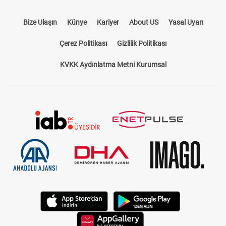
Bize Ulaşın
Künye
Kariyer
About US
Yasal Uyarı
Çerez Politikası
Gizlilik Politikası
KVKK Aydınlatma Metni Kurumsal