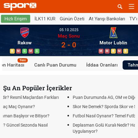
İLK11 KUR
Günün Özeti
At Yarışı Bankoları
TV'
Hızlı Erişim
05.10.2025
Maç Sonu
Rakow
Motor Lublin
2 - 0
B
M
G
M
G
M
M
B
M
B
Yeni
on Haritası
Canlı Puan Durumu
İddaa Oranları
Tahm
Şu An Popüler İçerikler
 Farkları
Puan Durumunda AG, OM ve Diğer Kısaltmalar Ne Anlama
Skor Ne Demek? Sporda Skor ve Sonuç Kavramları
yor?
Futbol Nasıl Oynanır? Temel Futbol Kuralları
sıl
Deplasman Golü Kuralı Nedir? Hangi Organizasyonlarda
Uygulanıyor?