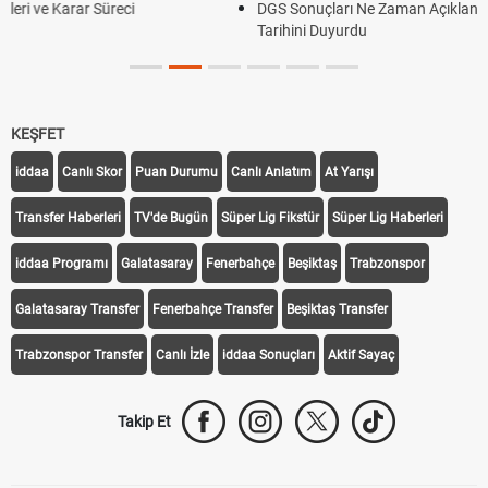
DGS Sonuçları Ne Zaman Açıklanacak 2026? ÖSYM Son
Tarihini Duyurdu
KEŞFET
iddaa
Canlı Skor
Puan Durumu
Canlı Anlatım
At Yarışı
Transfer Haberleri
TV'de Bugün
Süper Lig Fikstür
Süper Lig Haberleri
iddaa Programı
Galatasaray
Fenerbahçe
Beşiktaş
Trabzonspor
Galatasaray Transfer
Fenerbahçe Transfer
Beşiktaş Transfer
Trabzonspor Transfer
Canlı İzle
iddaa Sonuçları
Aktif Sayaç
Takip Et