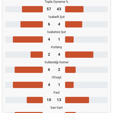
Topla Oynama %
57
43
İsabetli Şut
6
4
İsabetsiz Şut
4
1
Kurtarış
2
4
Kullandığı Korner
6
2
Ofsayt
4
1
Faul
10
13
Sarı Kart