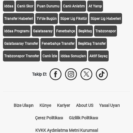
KEŞFET
iddaa
Canlı Skor
Puan Durumu
Canlı Anlatım
At Yarışı
Transfer Haberleri
TV'de Bugün
Süper Lig Fikstür
Süper Lig Haberleri
iddaa Programı
Galatasaray
Fenerbahçe
Beşiktaş
Trabzonspor
Galatasaray Transfer
Fenerbahçe Transfer
Beşiktaş Transfer
Trabzonspor Transfer
Canlı İzle
iddaa Sonuçları
Aktif Sayaç
Takip Et
Bize Ulaşın
Künye
Kariyer
About US
Yasal Uyarı
Çerez Politikası
Gizlilik Politikası