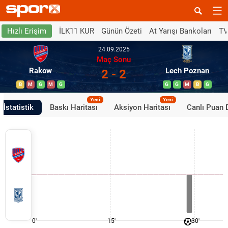
İLK11 KUR
Günün Özeti
At Yarışı Bankoları
TV
Hızlı Erişim
24.09.2025
Maç Sonu
Rakow
Lech Poznan
2 - 2
B
M
G
M
G
G
G
M
B
G
Yeni
Yeni
İstatistik
Baskı Haritası
Aksiyon Haritası
Canlı Puan
0'
15'
30'