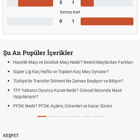
3
1
Kırmızı Kart
0
1
Şu An Popüler İçerikler
Maçı ve Dostluk Maçı Nedir? Resmî Maçlardan Farkları
Puan Durumu
g Kaç Hafta ve Toplam Kaç Maç Oynanır?
Skor Ne Dem
e Transfer Dönemi Ne Zaman Başlıyor ve Bitiyor?
Futbol Nasıl
ncı Oyuncu Kuralı Nedir? Güncel Sezonda Nasıl
Deplasman G
yor?
Uygulanıyor
r? PFDK Açılımı, Görevleri ve Karar Süreci
DGS Sonuçl
Tarihini Duy