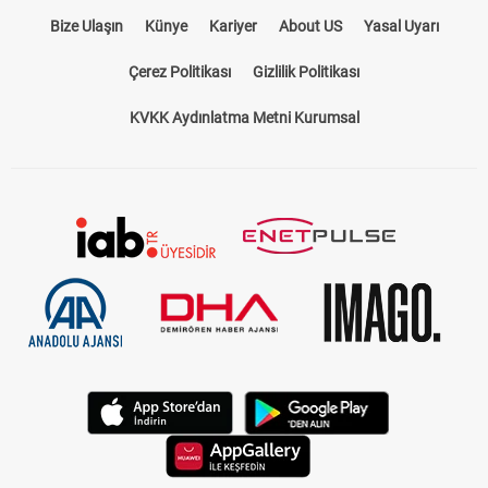
Bize Ulaşın
Künye
Kariyer
About US
Yasal Uyarı
Çerez Politikası
Gizlilik Politikası
KVKK Aydınlatma Metni Kurumsal