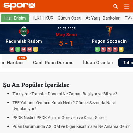
İLK11 KUR
Günün Özeti
At Yarışı Bankoları
TV'
Hızlı Erişim
20.07.2025
Maç Sonu
Radomiak Radom
Pogon Szczecin
5 - 1
M
G
M
M
B
G
M
M
M
B
Yeni
on Haritası
Canlı Puan Durumu
İddaa Oranları
Tahm
Şu An Popüler İçerikler
Türkiye'de Transfer Dönemi Ne Zaman Başlıyor ve Bitiyor?
TFF Yabancı Oyuncu Kuralı Nedir? Güncel Sezonda Nasıl
Uygulanıyor?
PFDK Nedir? PFDK Açılımı, Görevleri ve Karar Süreci
Puan Durumunda AG, OM ve Diğer Kısaltmalar Ne Anlama Gelir?