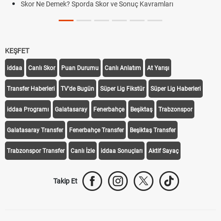
Skor Ne Demek? Sporda Skor ve Sonuç Kavramları
KEŞFET
iddaa
Canlı Skor
Puan Durumu
Canlı Anlatım
At Yarışı
Transfer Haberleri
TV'de Bugün
Süper Lig Fikstür
Süper Lig Haberleri
iddaa Programı
Galatasaray
Fenerbahçe
Beşiktaş
Trabzonspor
Galatasaray Transfer
Fenerbahçe Transfer
Beşiktaş Transfer
Trabzonspor Transfer
Canlı İzle
iddaa Sonuçları
Aktif Sayaç
Takip Et