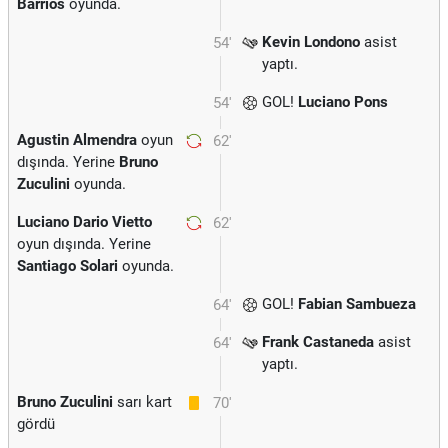
Barrios
oyunda.
Kevin Londono
asist
54'
yaptı.
GOL!
Luciano Pons
54'
Agustin Almendra
oyun
62'
dışında. Yerine
Bruno
Zuculini
oyunda.
Luciano Dario Vietto
62'
oyun dışında. Yerine
Santiago Solari
oyunda.
GOL!
Fabian Sambueza
64'
Frank Castaneda
asist
64'
yaptı.
Bruno Zuculini
sarı kart
70'
gördü