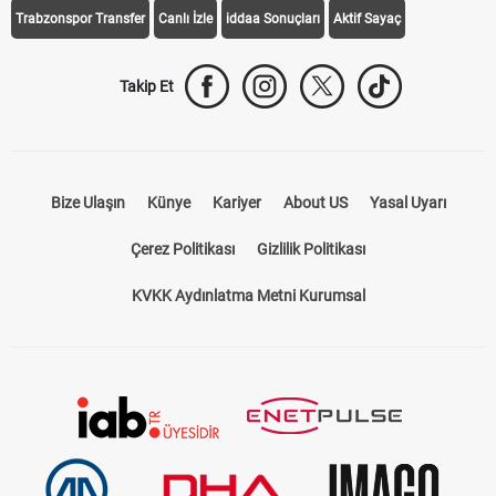
Trabzonspor Transfer
Canlı İzle
iddaa Sonuçları
Aktif Sayaç
Takip Et
Bize Ulaşın
Künye
Kariyer
About US
Yasal Uyarı
Çerez Politikası
Gizlilik Politikası
KVKK Aydınlatma Metni Kurumsal