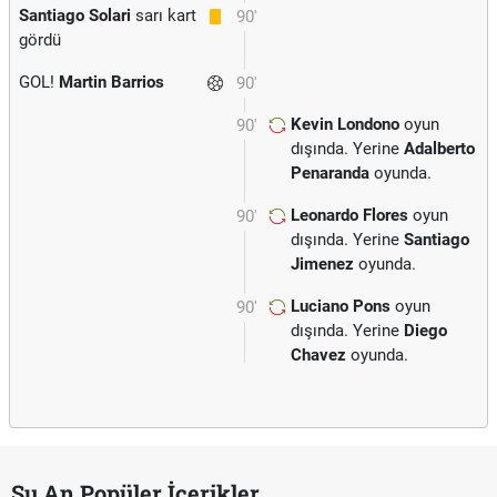
Santiago Solari
sarı kart
90'
gördü
GOL!
Martin Barrios
90'
Kevin Londono
oyun
90'
dışında. Yerine
Adalberto
Penaranda
oyunda.
Leonardo Flores
oyun
90'
dışında. Yerine
Santiago
Jimenez
oyunda.
Luciano Pons
oyun
90'
dışında. Yerine
Diego
Chavez
oyunda.
Şu An Popüler İçerikler