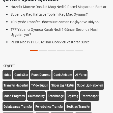
Hazırlık Maçı ve Dostluk Maçı Nedir? Resmî Maçlardan Farkları
Süper Lig Kaç Hafta ve Toplam Kaç Maç Oynanır?
Türkiye'de Transfer Dönemi Ne Zaman Başlıyor ve Bitiyor?
TFF Yabancı Oyuncu Kuralı Nedir? Güncel Sezonda Nasıl
Uygulanıyor?
PFDK Nedir? PFDK Açılımı, Görevleri ve Karar Süreci
KEŞFET
iddaa
Canlı Skor
Puan Durumu
Canlı Anlatım
At Yarışı
Transfer Haberleri
TV'de Bugün
Süper Lig Fikstür
Süper Lig Haberleri
iddaa Programı
Galatasaray
Fenerbahçe
Beşiktaş
Trabzonspor
Galatasaray Transfer
Fenerbahçe Transfer
Beşiktaş Transfer