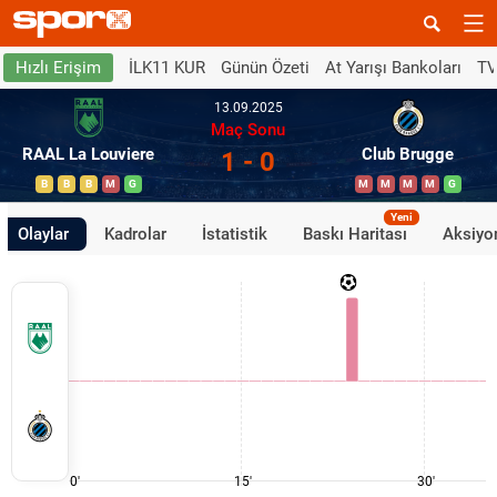
İLK11 KUR
Günün Özeti
At Yarışı Bankoları
TV
Hızlı Erişim
13.09.2025
Maç Sonu
RAAL La Louviere
Club Brugge
1 - 0
B
B
B
M
G
M
M
M
M
G
Yeni
Olaylar
Kadrolar
İstatistik
Baskı Haritası
Aksiyon
0'
15'
30'