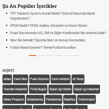
Şu An Popüler İçerikler
 Oyuncu Kuralı Nedir? Güncel Sezonda Nasıl
Deplasman Golü
?
Uygulanıyor?
 PFDK Açılımı, Görevleri ve Karar Süreci
DGS Sonuçları
Tarihini Duyur
nda AG, OM ve Diğer Kısaltmalar Ne Anlama Gelir?
Mazota İndirim
ek? Sporda Skor ve Sonuç Kavramları
Hradec Kralove 
 Oynanır? Temel Futbol Kuralları
Hradec Kralove
BJK)
KEŞFET
iddaa
Canlı Skor
Puan Durumu
Canlı Anlatım
At Yarışı
Transfer Haberleri
TV'de Bugün
Süper Lig Fikstür
Süper Lig Haberleri