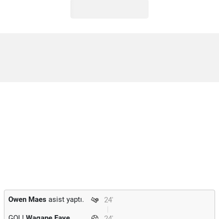
Owen Maes
asist yaptı.
24'
GOL!
Wagane Faye
24'