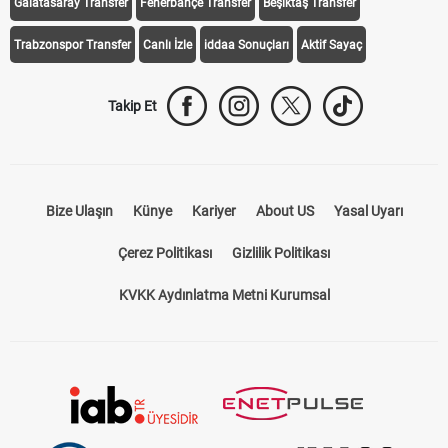
iddaa Programı
Galatasaray
Fenerbahçe
Beşiktaş
Trabzonspor
Galatasaray Transfer
Fenerbahçe Transfer
Beşiktaş Transfer
Trabzonspor Transfer
Canlı İzle
iddaa Sonuçları
Aktif Sayaç
Takip Et
Bize Ulaşın
Künye
Kariyer
About US
Yasal Uyarı
Çerez Politikası
Gizlilik Politikası
KVKK Aydınlatma Metni Kurumsal