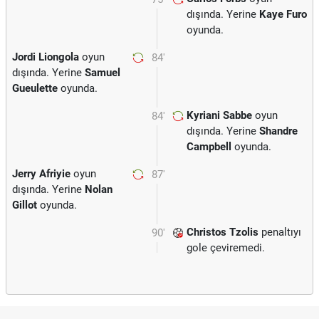
dışında. Yerine
Kaye Furo
oyunda.
Jordi Liongola
oyun
84'
dışında. Yerine
Samuel
Gueulette
oyunda.
Kyriani Sabbe
oyun
84'
dışında. Yerine
Shandre
Campbell
oyunda.
Jerry Afriyie
oyun
87'
dışında. Yerine
Nolan
Gillot
oyunda.
Christos Tzolis
penaltıyı
90'
gole çeviremedi.