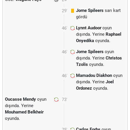
Jorne Spileers
sarı kart
29'
gördü
Lynnt Audoor
oyun
46'
dışında. Yerine
Raphael
Onyedika
oyunda.
Jorne Spileers
oyun
46'
dışında. Yerine
Christos
Tzolis
oyunda.
Mamadou Diakhon
oyun
46'
dışında. Yerine
Joel
Ordonez
oyunda.
Oucasse Mendy
oyun
73'
dışında. Yerine
Mouhamed Belkheir
oyunda.
Carlos Forbs
oyun
75'