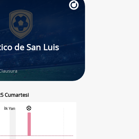
tico de San Luis
Clausura
025 Cumartesi
İlk Yarı