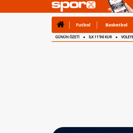
Futbol
Basketbol
GÜNÜN ÖZETİ
İLK 11'İNİ KUR
VOLEYB
CANLI ANLATIM
İNGİLTERE