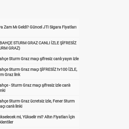
a Zam Mı Geldi? Güncel JTI Sigara Fiyatları
BAHÇE STURM GRAZ CANLI İZLE ŞİFRESİZ
TURM GRAZ)
hçe Sturm Graz maçı şifresiz canlı yayın izle
ahçe Sturm Graz maçı ŞİFRESİZ tv100 İZLE,
rm Graz link
hçe - Sturm Graz maçı şifresiz izle canlı
inki
hçe Sturm Graz ücretsiz izle, Fener Sturm
çı canlı linki
ükselecek mi, Yükselir mi? Altın Fiyatları İçin
lentiler