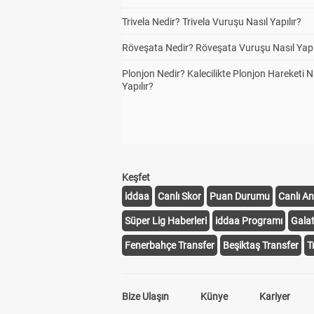
Trivela Nedir? Trivela Vuruşu Nasıl Yapılır?
Röveşata Nedir? Röveşata Vuruşu Nasıl Yapı
Plonjon Nedir? Kalecilikte Plonjon Hareketi N
Yapılır?
Keşfet
iddaa
Canlı Skor
Puan Durumu
Canlı An
Süper Lig Haberleri
iddaa Programı
Gala
Fenerbahçe Transfer
Beşiktaş Transfer
T
Bize Ulaşın
Künye
Kariyer