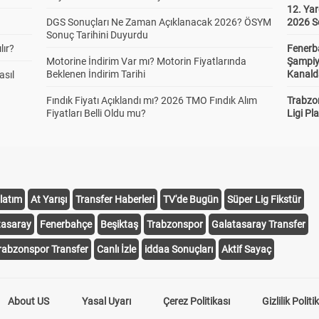
12. Yar
DGS Sonuçları Ne Zaman Açıklanacak 2026? ÖSYM
2026 S
Sonuç Tarihini Duyurdu
lır?
Fenerb
Motorine İndirim Var mı? Motorin Fiyatlarında
Şampiy
Beklenen İndirim Tarihi
Kanald
asıl
Fındık Fiyatı Açıklandı mı? 2026 TMO Fındık Alım
Trabzo
Fiyatları Belli Oldu mu?
Ligi Pla
latım
At Yarışı
Transfer Haberleri
TV'de Bugün
Süper Lig Fikstür
tasaray
Fenerbahçe
Beşiktaş
Trabzonspor
Galatasaray Transfer
rabzonspor Transfer
Canlı İzle
iddaa Sonuçları
Aktif Sayaç
About US
Yasal Uyarı
Çerez Politikası
Gizlilik Politi