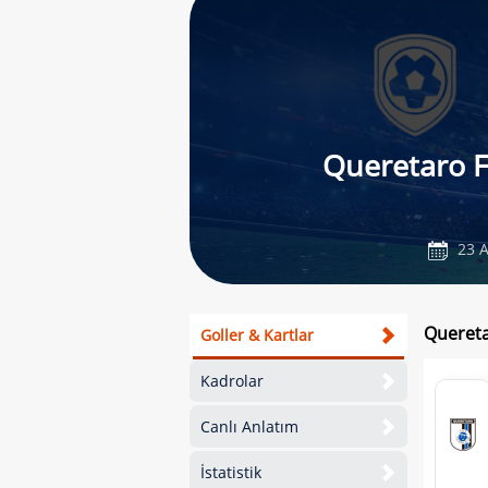
Queretaro 
23 A
Quereta
Goller & Kartlar
Kadrolar
Canlı Anlatım
İstatistik