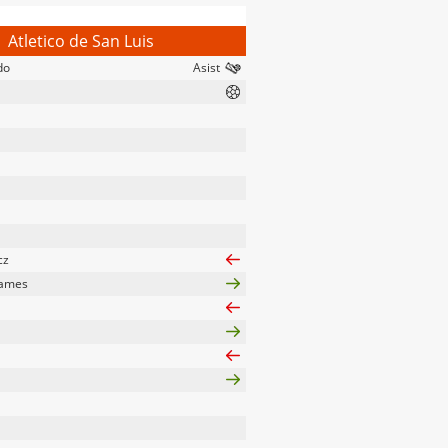
Atletico de San Luis
do
cz
dames