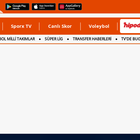
Sporx TV
Canlı Skor
Voleybol
OL MİLLİ TAKIMLAR
SÜPER LİG
TRANSFER HABERLERİ
TV'DE BU