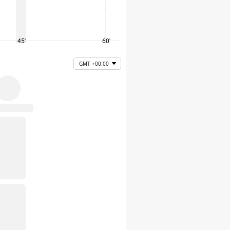
45'
60'
75'
GMT +00:00