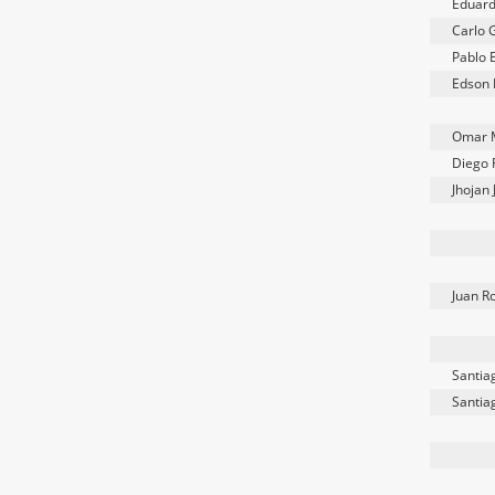
Eduar
Carlo 
Pablo 
Edson 
Omar 
Diego 
Jhojan 
Juan R
Santi
Santi