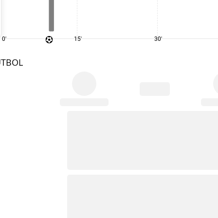
0'
15'
30'
UTBOL