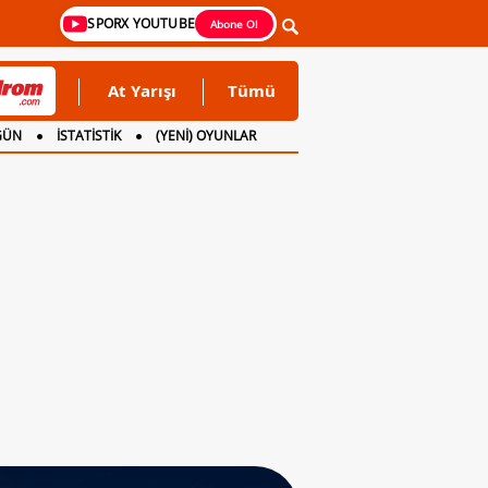
SPORX YOUTUBE
Abone Ol
At Yarışı
Tümü
GÜN
İSTATİSTİK
(YENİ) OYUNLAR