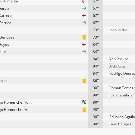
do Armenta
67''
Garcia
67''
Barrera
67''
Partida
67''
73''
Joao Pedro
Mendoza
73''
Reyes
84''
Julio
84''
84''
Yan Phillipe
84''
Aldo Cruz
84''
Rodrigo Doura
obles
86''
90''
Roman Torres
90''
Juan Sanabria
ago Homenchenko
90''
ago Homenchenko
90''
90''
Eduardo Aguila
90''
Fidel Barajas