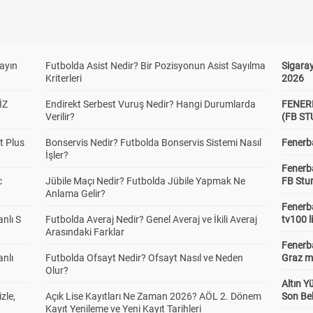
yayın
Futbolda Asist Nedir? Bir Pozisyonun Asist Sayılma
Sigaray
Kriterleri
2026
İZ
Endirekt Serbest Vuruş Nedir? Hangi Durumlarda
FENER
Verilir?
(FB S
t Plus
Bonservis Nedir? Futbolda Bonservis Sistemi Nasıl
Fenerba
İşler?
Fenerb
c
Jübile Maçı Nedir? Futbolda Jübile Yapmak Ne
FB Stu
Anlama Gelir?
Fenerba
anlı S
Futbolda Averaj Nedir? Genel Averaj ve İkili Averaj
tv100 l
Arasındaki Farklar
Fenerba
anlı
Futbolda Ofsayt Nedir? Ofsayt Nasıl ve Neden
Graz ma
Olur?
Altın Y
zle,
Açık Lise Kayıtları Ne Zaman 2026? AÖL 2. Dönem
Son Bek
Kayıt Yenileme ve Yeni Kayıt Tarihleri