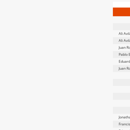
Ali Avi
Ali Avi
Juan R
Pablo 
Eduar
Juan R
Jonath
Franci