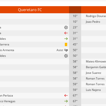
Queretaro FC
10''
Rodrigo Doura
10''
Joao Pedro
la
23''
la
31''
obles
31''
Barrera
45''
do Armenta
50''
obles
50''
58''
Mateo Klimowi
58''
Benjamin Gal
58''
Jose Suarez
58''
Roman Torres
59''
Roman Torres
59''
Luis Najera
an Perlaza
67''
sco Venegas
67''