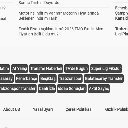
Sonuç Tarihini Duyurdu
lır?
Fenerb
Motorine İndirim Var mı? Motorin Fiyatlarında
Şampiy
Beklenen İndirim Tarihi
Kanald
asıl
Fındık Fiyatı Açıklandı mı? 2026 TMO Fındık Alım
Trabzo
Fiyatları Belli Oldu mu?
Ligi Pla
latım
At Yarışı
Transfer Haberleri
TV'de Bugün
Süper Lig Fikstür
tasaray
Fenerbahçe
Beşiktaş
Trabzonspor
Galatasaray Transfer
rabzonspor Transfer
Canlı İzle
iddaa Sonuçları
Aktif Sayaç
About US
Yasal Uyarı
Çerez Politikası
Gizlilik Politi