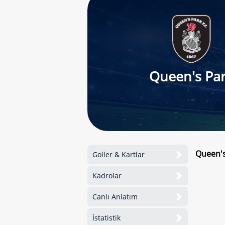
Queen's Pa
Queen's
Goller & Kartlar
Kadrolar
Canlı Anlatım
İstatistik