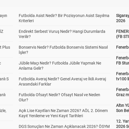
yayın
Futbolda Asist Nedir? Bir Pozisyonun Asist Sayılma
Sigaray
Kriterleri
2026
İZ
Endirekt Serbest Vuruş Nedir? Hangi Durumlarda
FENER
Verilir?
(FB S
t Plus
Bonservis Nedir? Futbolda Bonservis Sistemi Nasıl
Fenerba
İşler?
Fenerb
c
Jübile Maçı Nedir? Futbolda Jübile Yapmak Ne
FB Stu
Anlama Gelir?
Fenerba
anlı S
Futbolda Averaj Nedir? Genel Averaj ve İkili Averaj
tv100 l
Arasındaki Farklar
Fenerba
anlı
Futbolda Ofsayt Nedir? Ofsayt Nasıl ve Neden
Graz ma
Olur?
Altın Y
zle,
Açık Lise Kayıtları Ne Zaman 2026? AÖL 2. Dönem
Son Bek
Kayıt Yenileme ve Yeni Kayıt Tarihleri
12. Yar
DGS Sonuçları Ne Zaman Açıklanacak 2026? ÖSYM
2026 S