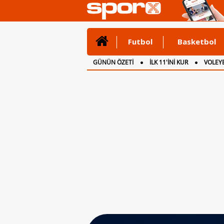
Futbol
Basketbol
GÜNÜN ÖZETİ
İLK 11'İNİ KUR
VOLEYB
CANLI ANLATIM
İNGİLTERE