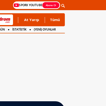
SPORX YOUTUBE
Abone Ol
At Yarışı
Tümü
GÜN
İSTATİSTİK
(YENİ) OYUNLAR