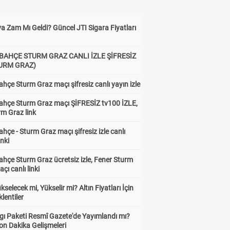
a Zam Mı Geldi? Güncel JTI Sigara Fiyatları
BAHÇE STURM GRAZ CANLI İZLE ŞİFRESİZ
TURM GRAZ)
hçe Sturm Graz maçı şifresiz canlı yayın izle
ahçe Sturm Graz maçı ŞİFRESİZ tv100 İZLE,
rm Graz link
hçe - Sturm Graz maçı şifresiz izle canlı
inki
hçe Sturm Graz ücretsiz izle, Fener Sturm
çı canlı linki
ükselecek mi, Yükselir mi? Altın Fiyatları İçin
lentiler
gı Paketi Resmî Gazete'de Yayımlandı mı?
on Dakika Gelişmeleri