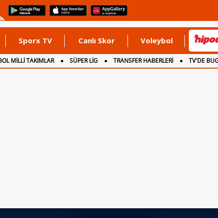
Sporx TV
Canlı Skor
Voleybol
OL MİLLİ TAKIMLAR
SÜPER LİG
TRANSFER HABERLERİ
TV'DE BU