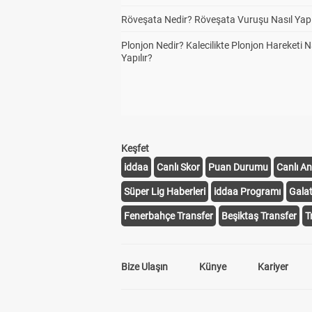
Röveşata Nedir? Röveşata Vuruşu Nasıl Yapı
Plonjon Nedir? Kalecilikte Plonjon Hareketi N
Yapılır?
Keşfet
iddaa
Canlı Skor
Puan Durumu
Canlı An
Süper Lig Haberleri
iddaa Programı
Gala
Fenerbahçe Transfer
Beşiktaş Transfer
T
Bize Ulaşın
Künye
Kariyer