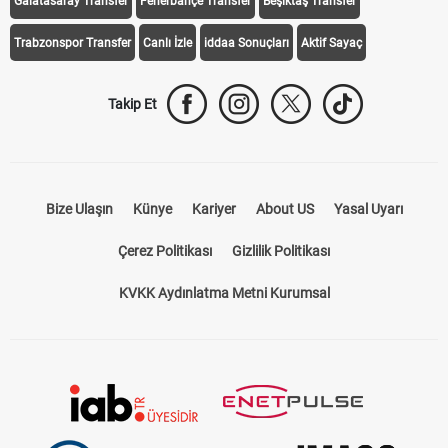
Galatasaray Transfer
Fenerbahçe Transfer
Beşiktaş Transfer
Trabzonspor Transfer
Canlı İzle
iddaa Sonuçları
Aktif Sayaç
Takip Et
Bize Ulaşın
Künye
Kariyer
About US
Yasal Uyarı
Çerez Politikası
Gizlilik Politikası
KVKK Aydınlatma Metni Kurumsal