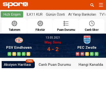
İLK11 KUR
Günün Özeti
At Yarışı Bankoları
TV'
Hızlı Erişim
Takımım
Fikstür
Puan Durumu
Canlı Skor
13.05.2021
Maç Sonu
PSV Eindhoven
PEC Zwolle
4 - 2
G
B
G
G
B
M
M
B
G
G
Yeni
Aksiyon Haritası
Canlı Puan Durumu
Hangi Kanalda