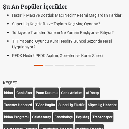
Şu An Popüler İçerikler
Hazırlık Maçı ve Dostluk Maçı Nedir? Resmî Maçlardan Farkları
Süper Lig Kaç Hafta ve Toplam Kaç Maç Oynanır?
Türkiye'de Transfer Dönemi Ne Zaman Başlıyor ve Bitiyor?
TFF Yabancı Oyuncu Kuralı Nedir? Güncel Sezonda Nasıl
Uygulanıyor?
PFDK Nedir? PFDK Açılımı, Görevleri ve Karar Süreci
KEŞFET
iddaa
Canlı Skor
Puan Durumu
Canlı Anlatım
At Yarışı
Transfer Haberleri
TV'de Bugün
Süper Lig Fikstür
Süper Lig Haberleri
iddaa Programı
Galatasaray
Fenerbahçe
Beşiktaş
Trabzonspor