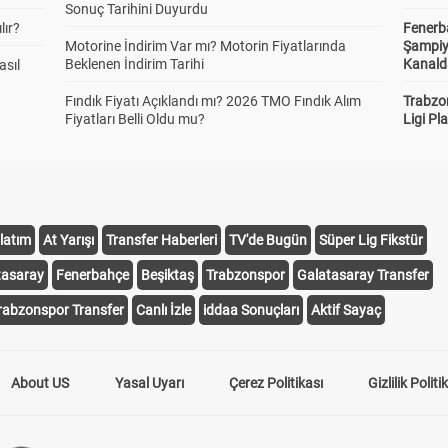
Sonuç Tarihini Duyurdu
lır?
Fenerb
Motorine İndirim Var mı? Motorin Fiyatlarında
Şampiy
Beklenen İndirim Tarihi
Kanald
asıl
Fındık Fiyatı Açıklandı mı? 2026 TMO Fındık Alım
Trabzo
Fiyatları Belli Oldu mu?
Ligi Pla
latım
At Yarışı
Transfer Haberleri
TV'de Bugün
Süper Lig Fikstür
tasaray
Fenerbahçe
Beşiktaş
Trabzonspor
Galatasaray Transfer
rabzonspor Transfer
Canlı İzle
iddaa Sonuçları
Aktif Sayaç
About US
Yasal Uyarı
Çerez Politikası
Gizlilik Politi