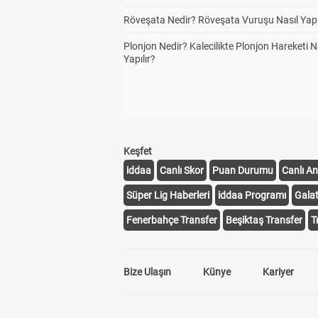
Röveşata Nedir? Röveşata Vuruşu Nasıl Yapı
Plonjon Nedir? Kalecilikte Plonjon Hareketi N
Yapılır?
Keşfet
iddaa
Canlı Skor
Puan Durumu
Canlı An
Süper Lig Haberleri
iddaa Programı
Gala
Fenerbahçe Transfer
Beşiktaş Transfer
T
Bize Ulaşın
Künye
Kariyer