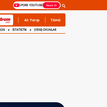
SPORX YOUTUBE
Abone Ol
At Yarışı
Tümü
GÜN
İSTATİSTİK
(YENİ) OYUNLAR