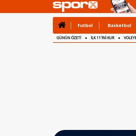
Futbol
Basketbol
GÜNÜN ÖZETİ
İLK 11'İNİ KUR
VOLEYB
CANLI ANLATIM
İNGİLTERE