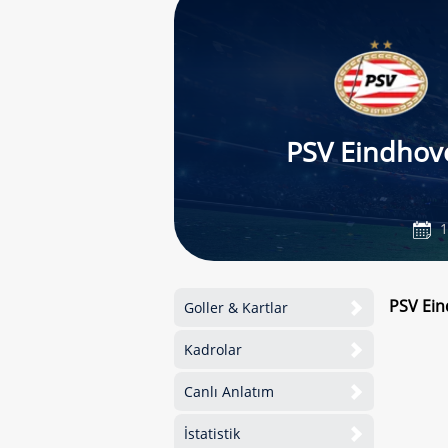
PSV Eindhov
1
PSV Ein
Goller & Kartlar
Kadrolar
Canlı Anlatım
İstatistik