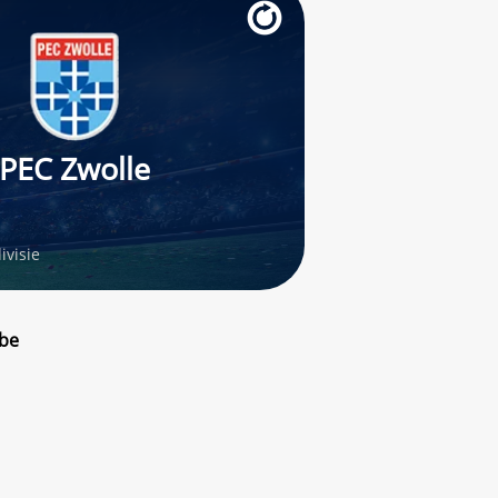
PEC Zwolle
ivisie
mbe