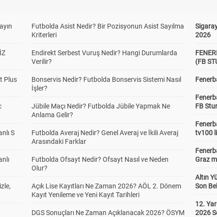
yayın
Futbolda Asist Nedir? Bir Pozisyonun Asist Sayılma
Sigaray
Kriterleri
2026
İZ
Endirekt Serbest Vuruş Nedir? Hangi Durumlarda
FENER
Verilir?
(FB S
t Plus
Bonservis Nedir? Futbolda Bonservis Sistemi Nasıl
Fenerba
İşler?
Fenerb
c
Jübile Maçı Nedir? Futbolda Jübile Yapmak Ne
FB Stu
Anlama Gelir?
Fenerba
anlı S
Futbolda Averaj Nedir? Genel Averaj ve İkili Averaj
tv100 l
Arasındaki Farklar
Fenerba
anlı
Futbolda Ofsayt Nedir? Ofsayt Nasıl ve Neden
Graz ma
Olur?
Altın Y
zle,
Açık Lise Kayıtları Ne Zaman 2026? AÖL 2. Dönem
Son Bek
Kayıt Yenileme ve Yeni Kayıt Tarihleri
12. Yar
DGS Sonuçları Ne Zaman Açıklanacak 2026? ÖSYM
2026 S