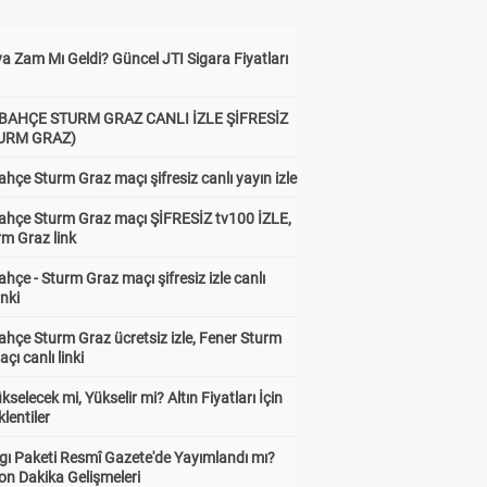
a Zam Mı Geldi? Güncel JTI Sigara Fiyatları
BAHÇE STURM GRAZ CANLI İZLE ŞİFRESİZ
TURM GRAZ)
hçe Sturm Graz maçı şifresiz canlı yayın izle
ahçe Sturm Graz maçı ŞİFRESİZ tv100 İZLE,
rm Graz link
hçe - Sturm Graz maçı şifresiz izle canlı
inki
hçe Sturm Graz ücretsiz izle, Fener Sturm
çı canlı linki
ükselecek mi, Yükselir mi? Altın Fiyatları İçin
lentiler
gı Paketi Resmî Gazete'de Yayımlandı mı?
on Dakika Gelişmeleri