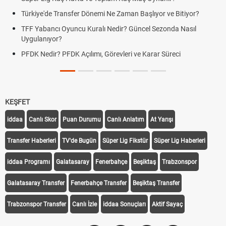
Türkiye'de Transfer Dönemi Ne Zaman Başlıyor ve Bitiyor?
TFF Yabancı Oyuncu Kuralı Nedir? Güncel Sezonda Nasıl
Uygulanıyor?
PFDK Nedir? PFDK Açılımı, Görevleri ve Karar Süreci
KEŞFET
iddaa
Canlı Skor
Puan Durumu
Canlı Anlatım
At Yarışı
Transfer Haberleri
TV'de Bugün
Süper Lig Fikstür
Süper Lig Haberleri
iddaa Programı
Galatasaray
Fenerbahçe
Beşiktaş
Trabzonspor
Galatasaray Transfer
Fenerbahçe Transfer
Beşiktaş Transfer
Trabzonspor Transfer
Canlı İzle
iddaa Sonuçları
Aktif Sayaç