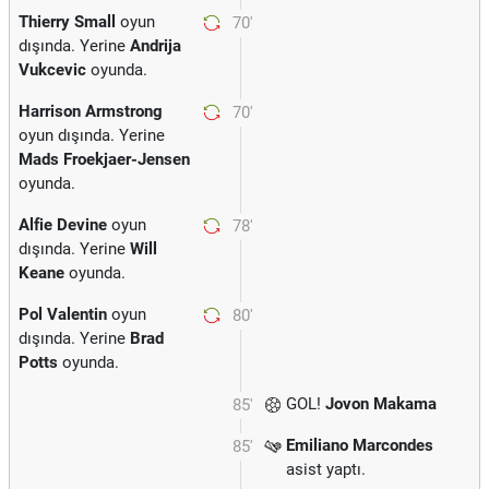
Thierry Small
oyun
70'
dışında. Yerine
Andrija
Vukcevic
oyunda.
Harrison Armstrong
70'
oyun dışında. Yerine
Mads Froekjaer-Jensen
oyunda.
Alfie Devine
oyun
78'
dışında. Yerine
Will
Keane
oyunda.
Pol Valentin
oyun
80'
dışında. Yerine
Brad
Potts
oyunda.
GOL!
Jovon Makama
85'
Emiliano Marcondes
85'
asist yaptı.