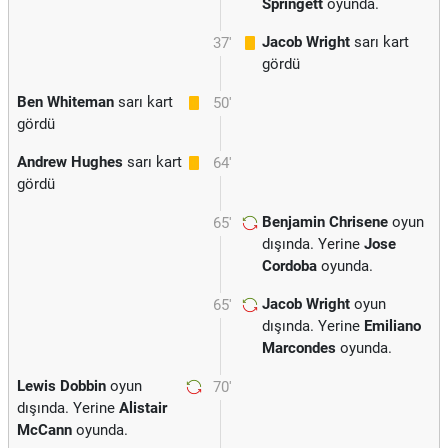
Springett
oyunda.
Jacob Wright
sarı kart
37'
gördü
Ben Whiteman
sarı kart
50'
gördü
Andrew Hughes
sarı kart
64'
gördü
Benjamin Chrisene
oyun
65'
dışında. Yerine
Jose
Cordoba
oyunda.
Jacob Wright
oyun
65'
dışında. Yerine
Emiliano
Marcondes
oyunda.
Lewis Dobbin
oyun
70'
dışında. Yerine
Alistair
McCann
oyunda.