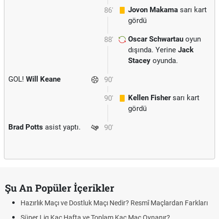
Jovon Makama
sarı kart
86'
gördü
Oscar Schwartau
oyun
88'
dışında. Yerine
Jack
Stacey
oyunda.
GOL!
Will Keane
90'
Kellen Fisher
sarı kart
90'
gördü
Brad Potts
asist yaptı.
90'
Şu An Popüler İçerikler
Hazırlık Maçı ve Dostluk Maçı Nedir? Resmî Maçlardan Farkları
Süper Lig Kaç Hafta ve Toplam Kaç Maç Oynanır?