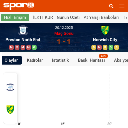
İLK11 KUR
Günün Özeti
At Yarışı Bankoları
TV
Hızlı Erişim
20.12.2025
Maç Sonu
Preston North End
Norwich City
1 - 1
M
M
M
M
G
B
M
B
G
B
Yeni
Olaylar
Kadrolar
İstatistik
Baskı Haritası
Aksiyon
0'
15'
30'