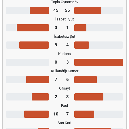
Topla Oynama %
45
55
İsabetli Şut
3
1
İsabetsiz Şut
9
4
Kurtarış
0
3
Kullandığı Korner
7
6
Ofsayt
2
3
Faul
10
7
Sarı Kart