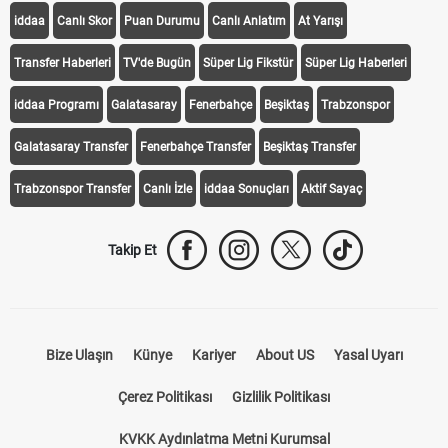
iddaa
Canlı Skor
Puan Durumu
Canlı Anlatım
At Yarışı
Transfer Haberleri
TV'de Bugün
Süper Lig Fikstür
Süper Lig Haberleri
iddaa Programı
Galatasaray
Fenerbahçe
Beşiktaş
Trabzonspor
Galatasaray Transfer
Fenerbahçe Transfer
Beşiktaş Transfer
Trabzonspor Transfer
Canlı İzle
iddaa Sonuçları
Aktif Sayaç
Takip Et
Bize Ulaşın
Künye
Kariyer
About US
Yasal Uyarı
Çerez Politikası
Gizlilik Politikası
KVKK Aydınlatma Metni Kurumsal