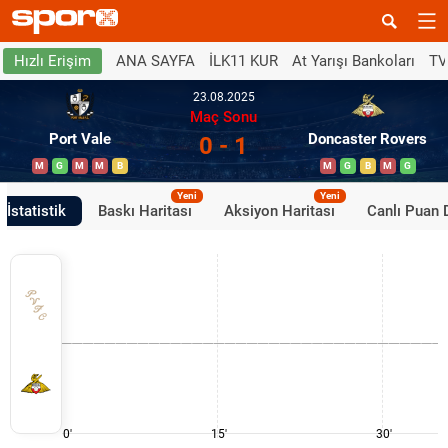
ANA SAYFA
İLK11 KUR
At Yarışı Bankoları
TV
Hızlı Erişim
23.08.2025
Maç Sonu
Port Vale
Doncaster Rovers
0 - 1
M
G
M
M
B
M
G
B
M
G
Yeni
Yeni
İstatistik
Baskı Haritası
Aksiyon Haritası
Canlı Puan
0'
15'
30'