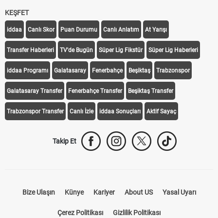
KEŞFET
iddaa
Canlı Skor
Puan Durumu
Canlı Anlatım
At Yarışı
Transfer Haberleri
TV'de Bugün
Süper Lig Fikstür
Süper Lig Haberleri
iddaa Programı
Galatasaray
Fenerbahçe
Beşiktaş
Trabzonspor
Galatasaray Transfer
Fenerbahçe Transfer
Beşiktaş Transfer
Trabzonspor Transfer
Canlı İzle
iddaa Sonuçları
Aktif Sayaç
Takip Et
Bize Ulaşın
Künye
Kariyer
About US
Yasal Uyarı
Çerez Politikası
Gizlilik Politikası