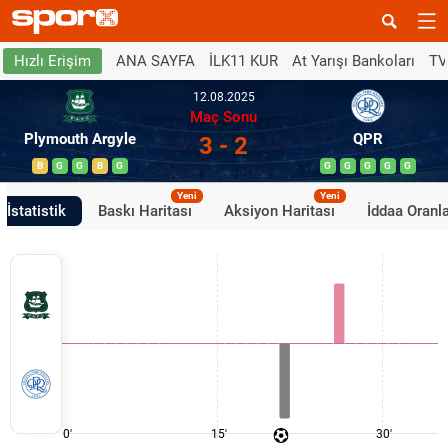
ANA SAYFA
İLK11 KUR
At Yarışı Bankoları
TV
Hızlı Erişim
12.08.2025
Maç Sonu
Plymouth Argyle
QPR
3 - 2
B
G
G
B
G
G
G
G
G
G
Yeni
Yeni
İstatistik
Baskı Haritası
Aksiyon Haritası
İddaa Oranla
0'
15'
30'