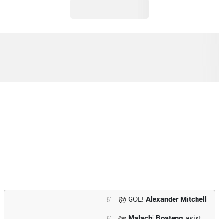
GOL!
Alexander Mitchell
6'
Malachi Boateng
asist
6'