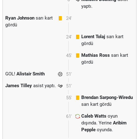
yaptı.
Ryan Johnson
sarı kart
24'
gördü
Lorent Tolaj
sarı kart
24'
gördü
Mathias Ross
sarı kart
45'
gördü
GOL!
Alistair Smith
51'
James Tilley
asist yaptı.
51'
Brendan Sarpong-Wiredu
55'
sarı kart gördü
Caleb Watts
oyun
61'
dışında. Yerine
Aribim
Pepple
oyunda.