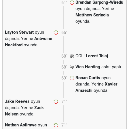
Brendan Sarpong-Wiredu
61'
oyun dışında. Yerine
Matthew Sorinola
oyunda.
Layton Stewart
oyun
65'
dışında. Yerine
Antwoine
Hackford
oyunda.
GOL!
Lorent Tolaj
68'
Wes Harding
asist yaptı.
68'
Ronan Curtis
oyun
69'
dışında. Yerine
Xavier
Amaechi
oyunda.
Jake Reeves
oyun
71'
dışında. Yerine
Zack
Nelson
oyunda.
Nathan Asiimwe
oyun
71'