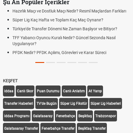
Şu An Popüler İçerikler
Hazırlık Maçı ve Dostluk Maçı Nedir? Resmî Maçlardan Farkları
Süper Lig Kaç Hafta ve Toplam Kaç Maç Oynanır?
Türkiye'de Transfer Dönemi Ne Zaman Başlıyor ve Bitiyor?
TFF Yabancı Oyuncu Kuralı Nedir? Güncel Sezonda Nasıl
Uygulanıyor?
PFDK Nedir? PFDK Açılımı, Görevleri ve Karar Süreci
KEŞFET
iddaa
Canlı Skor
Puan Durumu
Canlı Anlatım
At Yarışı
Transfer Haberleri
TV'de Bugün
Süper Lig Fikstür
Süper Lig Haberleri
iddaa Programı
Galatasaray
Fenerbahçe
Beşiktaş
Trabzonspor
Galatasaray Transfer
Fenerbahçe Transfer
Beşiktaş Transfer