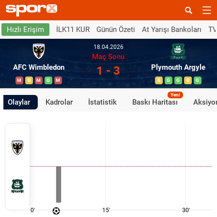
İLK11 KUR
Günün Özeti
At Yarışı Bankoları
TV
Hızlı Erişim
18.04.2026
Maç Sonu
AFC Wimbledon
Plymouth Argyle
1 - 3
M
B
M
G
M
B
G
G
B
G
Yeni
Olaylar
Kadrolar
İstatistik
Baskı Haritası
Aksiyon
0'
15'
30'