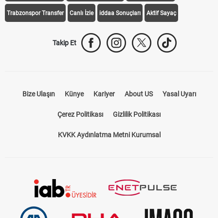
Trabzonspor Transfer
Canlı İzle
iddaa Sonuçları
Aktif Sayaç
Takip Et
Bize Ulaşın
Künye
Kariyer
About US
Yasal Uyarı
Çerez Politikası
Gizlilik Politikası
KVKK Aydınlatma Metni Kurumsal