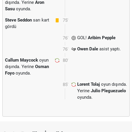
dışında. Yerine
Aron
Sasu
oyunda.
Steve Seddon
sarı kart
75'
gördü
GOL!
Aribim Pepple
76'
Owen Dale
asist yaptı.
76'
Callum Maycock
oyun
80'
dışında. Yerine
Osman
Foyo
oyunda.
Lorent Tolaj
oyun dışında.
85'
Yerine
Julio Pleguezuelo
oyunda.