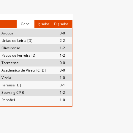
Genel
İç saha
Dış saha
Arouca
0-0
Uniao de Leiria [D]
2-2
Oliveirense
1-2
Pacos de Ferreira [D]
1-2
Torreense
0-0
Academico de Viseu FC [D]
3-0
Vizela
1-0
Farense [D]
0-1
Sporting CP B
1-2
Penafiel
1-0