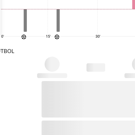
0'
15'
30'
UTBOL