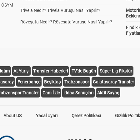
? ÖSYM
Trivela Nedir? Trivela Vuruşu Nasıl Yapılır?
Motorin
Beklene
Röveşata Nedir? Röveşata Vuruşu Nasıl Yapılır?
Fındık 
Fiyatla
latım
At Yarışı
Transfer Haberleri
TV'de Bugün
Süper Lig Fikstür
tasaray
Fenerbahçe
Beşiktaş
Trabzonspor
Galatasaray Transfer
rabzonspor Transfer
Canlı İzle
iddaa Sonuçları
Aktif Sayaç
About US
Yasal Uyarı
Çerez Politikası
Gizlilik Politi