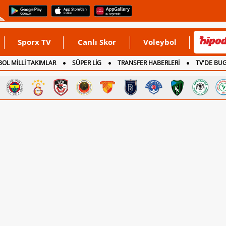
Sporx TV
Canlı Skor
Voleybol
OL MİLLİ TAKIMLAR
SÜPER LİG
TRANSFER HABERLERİ
TV'DE BU