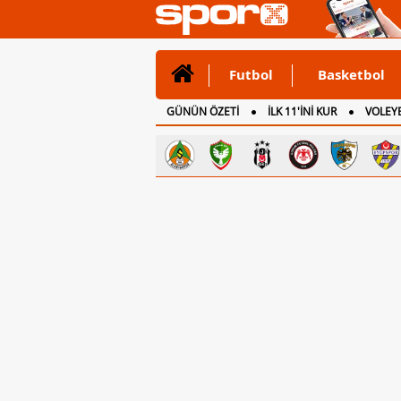
Futbol
Basketbol
GÜNÜN ÖZETİ
İLK 11'İNİ KUR
VOLEYB
CANLI ANLATIM
İNGİLTERE