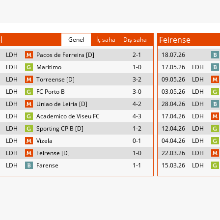
l
Feirense
Genel
İç saha
Dış saha
LDH
Pacos de Ferreira [D]
2-1
18.07.26
LDH
Maritimo
1-0
17.05.26
LDH
LDH
Torreense [D]
3-2
09.05.26
LDH
LDH
FC Porto B
3-0
03.05.26
LDH
LDH
Uniao de Leiria [D]
4-2
28.04.26
LDH
LDH
Academico de Viseu FC
4-3
17.04.26
LDH
LDH
Sporting CP B [D]
1-2
12.04.26
LDH
LDH
Vizela
0-1
04.04.26
LDH
LDH
Feirense [D]
1-0
22.03.26
LDH
LDH
Farense
1-1
15.03.26
LDH