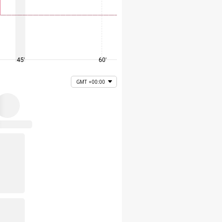
45'
60'
75'
GMT +00:00