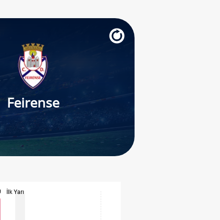
Feirense
İlk Yarı