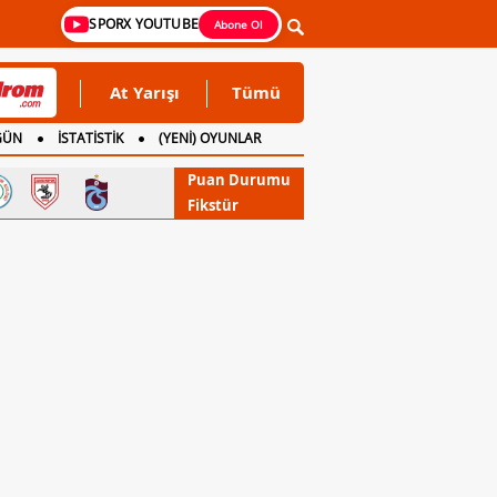
SPORX YOUTUBE
Abone Ol
At Yarışı
Tümü
GÜN
İSTATİSTİK
(YENİ) OYUNLAR
Puan Durumu
Fikstür