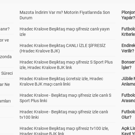
Mazota İndirim Var mı? Motorin Fiyatlarında Son
Plonjon
Durum
Yapılır
anır?
Hradec Kralove Beşiktaş maçı şifresiz canlı yayın
Futbold
izle
Kriterle
or ve
Hradec Kralove Beşiktaş CANLI İZLE ŞİFRESİZ
Endire
(Hradec Kralove BJK)
Verilir?
ezonda
Hradec Kralove Beşiktaş maçı şifresiz S Sport Plus
Bonserv
izle, Hradec Kralove BJK link
İşler?
 Süreci
Hradec Kralove Beşiktaş ücretsiz izle, Hradec
Jübile
Kralove BJK maçı canlı linki
Anlama
ar Ne
Hradec Kralove - Beşiktaş maçı şifresiz izle canlı S
Futbold
Sport Plus linki
Arasınd
amları
Hradec Kralove - Beşiktaş maçı şifresiz izle canlı
Futbol
tv100 linki
Olur?
Hradec Kralove Beşiktaş maçı şifresiz tv100 izle,
Açık L
Hradec Kralove BJK link
Kayıt Y