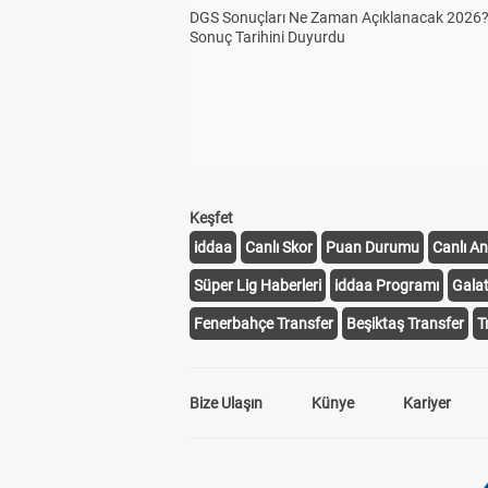
DGS Sonuçları Ne Zaman Açıklanacak 2026
Sonuç Tarihini Duyurdu
Keşfet
iddaa
Canlı Skor
Puan Durumu
Canlı An
Süper Lig Haberleri
iddaa Programı
Gala
Fenerbahçe Transfer
Beşiktaş Transfer
T
Bize Ulaşın
Künye
Kariyer