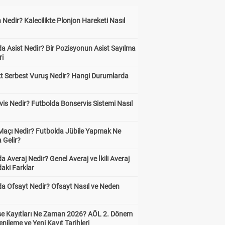
 Nedir? Kalecilikte Plonjon Hareketi Nasıl
?
a Asist Nedir? Bir Pozisyonun Asist Sayılma
ri
kt Serbest Vuruş Nedir? Hangi Durumlarda
is Nedir? Futbolda Bonservis Sistemi Nasıl
 Maçı Nedir? Futbolda Jübile Yapmak Ne
 Gelir?
a Averaj Nedir? Genel Averaj ve İkili Averaj
aki Farklar
da Ofsayt Nedir? Ofsayt Nasıl ve Neden
ise Kayıtları Ne Zaman 2026? AÖL 2. Dönem
enileme ve Yeni Kayıt Tarihleri