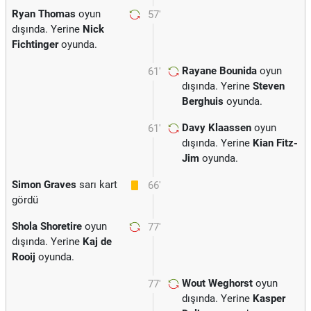
Ryan Thomas
oyun
57'
dışında. Yerine
Nick
Fichtinger
oyunda.
Rayane Bounida
oyun
61'
dışında. Yerine
Steven
Berghuis
oyunda.
Davy Klaassen
oyun
61'
dışında. Yerine
Kian Fitz-
Jim
oyunda.
Simon Graves
sarı kart
66'
gördü
Shola Shoretire
oyun
77'
dışında. Yerine
Kaj de
Rooij
oyunda.
Wout Weghorst
oyun
77'
dışında. Yerine
Kasper