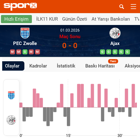
İLK11 KUR
Günün Özeti
At Yarışı Bankoları
TV
Hızlı Erişim
01.03.2026
Maç Sonu
PEC Zwolle
Ajax
0 - 0
M
M
G
M
M
G
G
G
G
G
Yeni
Olaylar
Kadrolar
İstatistik
Baskı Haritası
Aksiyon
0'
15'
30'