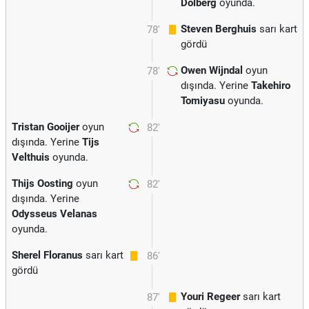
Dolberg
oyunda.
Steven Berghuis
sarı kart
78'
gördü
Owen Wijndal
oyun
78'
dışında. Yerine
Takehiro
Tomiyasu
oyunda.
Tristan Gooijer
oyun
82'
dışında. Yerine
Tijs
Velthuis
oyunda.
Thijs Oosting
oyun
82'
dışında. Yerine
Odysseus Velanas
oyunda.
Sherel Floranus
sarı kart
86'
gördü
Youri Regeer
sarı kart
87'