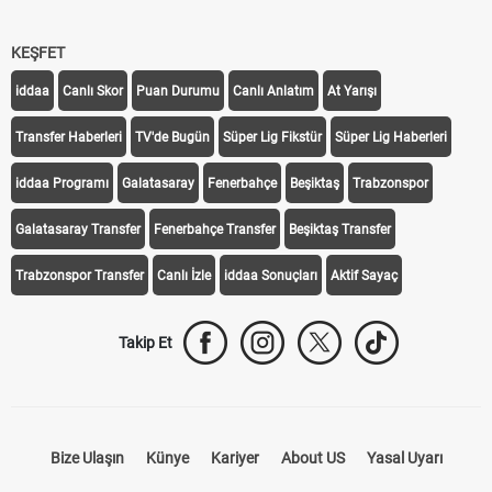
KEŞFET
iddaa
Canlı Skor
Puan Durumu
Canlı Anlatım
At Yarışı
Transfer Haberleri
TV'de Bugün
Süper Lig Fikstür
Süper Lig Haberleri
iddaa Programı
Galatasaray
Fenerbahçe
Beşiktaş
Trabzonspor
Galatasaray Transfer
Fenerbahçe Transfer
Beşiktaş Transfer
Trabzonspor Transfer
Canlı İzle
iddaa Sonuçları
Aktif Sayaç
Takip Et
Bize Ulaşın
Künye
Kariyer
About US
Yasal Uyarı