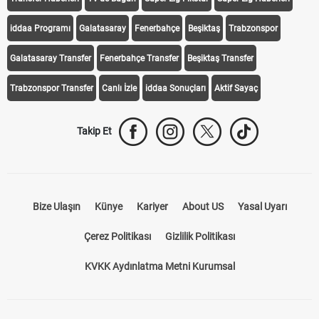
iddaa Programı
Galatasaray
Fenerbahçe
Beşiktaş
Trabzonspor
Galatasaray Transfer
Fenerbahçe Transfer
Beşiktaş Transfer
Trabzonspor Transfer
Canlı İzle
iddaa Sonuçları
Aktif Sayaç
Takip Et
Bize Ulaşın
Künye
Kariyer
About US
Yasal Uyarı
Çerez Politikası
Gizlilik Politikası
KVKK Aydınlatma Metni Kurumsal