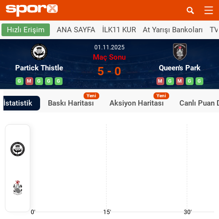
ANA SAYFA
İLK11 KUR
At Yarışı Bankoları
TV
Hızlı Erişim
01.11.2025
Maç Sonu
Partick Thistle
Queen's Park
5 - 0
G
M
G
G
G
M
G
M
G
G
Yeni
Yeni
İstatistik
Baskı Haritası
Aksiyon Haritası
Canlı Puan
0'
15'
30'