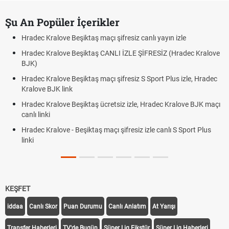
Şu An Popüler İçerikler
Hradec Kralove Beşiktaş maçı şifresiz canlı yayın izle
Hradec Kralove Beşiktaş CANLI İZLE ŞİFRESİZ (Hradec Kralove
BJK)
Hradec Kralove Beşiktaş maçı şifresiz S Sport Plus izle, Hradec
Kralove BJK link
Hradec Kralove Beşiktaş ücretsiz izle, Hradec Kralove BJK maçı
canlı linki
Hradec Kralove - Beşiktaş maçı şifresiz izle canlı S Sport Plus
linki
KEŞFET
iddaa
Canlı Skor
Puan Durumu
Canlı Anlatım
At Yarışı
Transfer Haberleri
TV'de Bugün
Süper Lig Fikstür
Süper Lig Haberleri