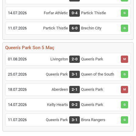
14.07.2026
Forfar Athletic
0-4
Partick Thistle
G
11.07.2026
Partick Thistle
6-0
Brechin City
G
Queen's Park Son 5 Maç
01.08.2026
Livingston
2-0
Queen's Park
M
25.07.2026
Queen's Park
3-1
Queen of the South
G
18.07.2026
Aberdeen
2-1
Queen's Park
M
14.07.2026
Kelty Hearts
0-2
Queen's Park
G
11.07.2026
Queen's Park
3-1
Brora Rangers
G