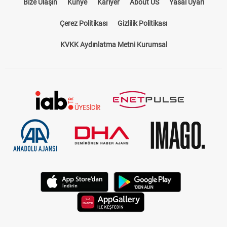
Bize Ulaşın
Künye
Kariyer
About US
Yasal Uyarı
Çerez Politikası
Gizlilik Politikası
KVKK Aydınlatma Metni Kurumsal