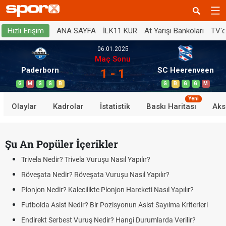
ANA SAYFA
İLK11 KUR
At Yarışı Bankoları
TV'
Hızlı Erişim
06.01.2025
Maç Sonu
Paderborn
SC Heerenveen
1 - 1
G
M
G
G
B
G
B
G
G
M
Yeni
Olaylar
Kadrolar
İstatistik
Baskı Haritası
Aks
Şu An Popüler İçerikler
Trivela Nedir? Trivela Vuruşu Nasıl Yapılır?
Röveşata Nedir? Röveşata Vuruşu Nasıl Yapılır?
Plonjon Nedir? Kalecilikte Plonjon Hareketi Nasıl Yapılır?
Futbolda Asist Nedir? Bir Pozisyonun Asist Sayılma Kriterleri
Endirekt Serbest Vuruş Nedir? Hangi Durumlarda Verilir?