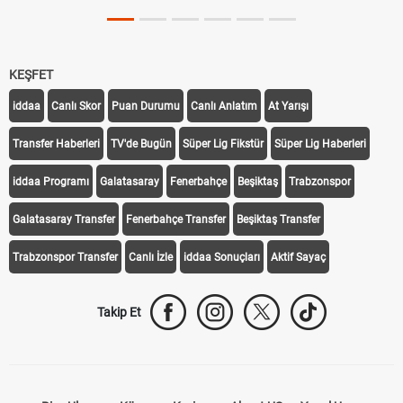
KEŞFET
iddaa
Canlı Skor
Puan Durumu
Canlı Anlatım
At Yarışı
Transfer Haberleri
TV'de Bugün
Süper Lig Fikstür
Süper Lig Haberleri
iddaa Programı
Galatasaray
Fenerbahçe
Beşiktaş
Trabzonspor
Galatasaray Transfer
Fenerbahçe Transfer
Beşiktaş Transfer
Trabzonspor Transfer
Canlı İzle
iddaa Sonuçları
Aktif Sayaç
Takip Et