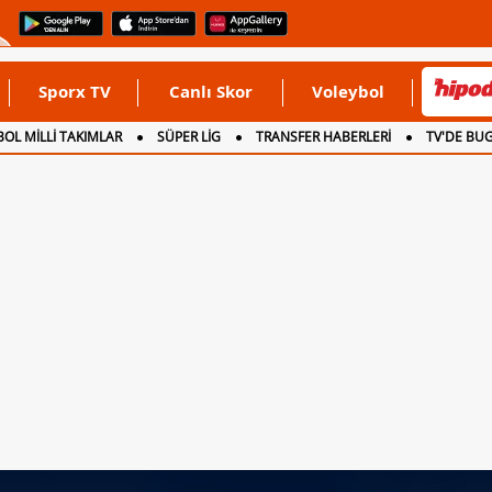
Sporx TV
Canlı Skor
Voleybol
OL MİLLİ TAKIMLAR
SÜPER LİG
TRANSFER HABERLERİ
TV'DE BU