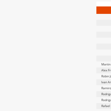
Martin
Alex F
Robin 
Ivan A
Ramiro
Rodrig
Rodrig
Rafael