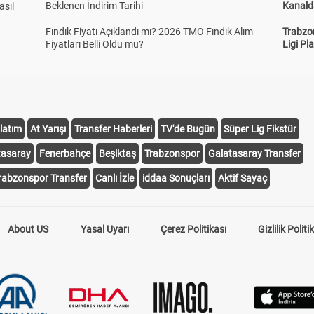
Beklenen İndirim Tarihi
Kanald
asıl
Fındık Fiyatı Açıklandı mı? 2026 TMO Fındık Alım
Trabzo
Fiyatları Belli Oldu mu?
Ligi Pla
latım
At Yarışı
Transfer Haberleri
TV'de Bugün
Süper Lig Fikstür
tasaray
Fenerbahçe
Beşiktaş
Trabzonspor
Galatasaray Transfer
rabzonspor Transfer
Canlı İzle
iddaa Sonuçları
Aktif Sayaç
About US
Yasal Uyarı
Çerez Politikası
Gizlilik Politi