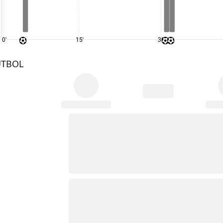
0'
15'
30'
UTBOL