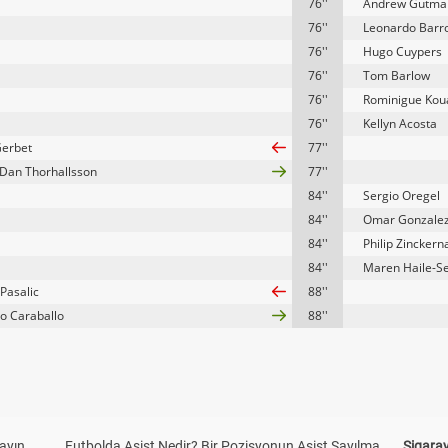
76''
Andrew Gutma
76''
Leonardo Barr
76''
Hugo Cuypers
76''
Tom Barlow
76''
Rominigue Ko
76''
Kellyn Acosta
Gerbet
77''
Dan Thorhallsson
77''
84''
Sergio Oregel
84''
Omar Gonzale
84''
Philip Zinckern
84''
Maren Haile-Se
Pasalic
88''
o Caraballo
88''
yayın
Futbolda Asist Nedir? Bir Pozisyonun Asist Sayılma
Sigaray