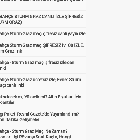
BAHÇE STURM GRAZ CANLI İZLE ŞİFRESİZ
TURM GRAZ)
hçe Sturm Graz maçı şifresiz canlı yayın izle
ahçe Sturm Graz maçı ŞİFRESİZ tv100 İZLE,
rm Graz link
hçe - Sturm Graz maçı şifresiz izle canlı
inki
hçe Sturm Graz ücretsiz izle, Fener Sturm
çı canlı linki
ükselecek mi, Yükselir mi? Altın Fiyatları İçin
lentiler
gı Paketi Resmî Gazete'de Yayımlandı mı?
on Dakika Gelişmeleri
ahçe - Sturm Graz Maçı Ne Zaman?
onlar Ligi Rövanşı Saat Kaçta, Hangi