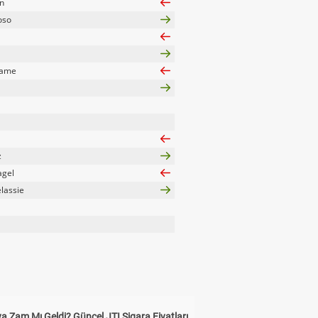
n
oso
uame
z
agel
lassie
a Zam Mı Geldi? Güncel JTI Sigara Fiyatları