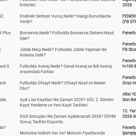
Kriterleri
2026
İZ
Endirekt Serbest Vuruş Nedir? Hangi Durumlarda
FENER
Verilir?
(FB S
t Plus
Bonservis Nedir? Futbolda Bonservis Sistemi Nasıl
Fenerba
İşler?
Fenerb
c
Jübile Maçı Nedir? Futbolda Jübile Yapmak Ne
FB Stu
Anlama Gelir?
Fenerba
anlı S
Futbolda Averaj Nedir? Genel Averaj ve İkili Averaj
tv100 l
Arasındaki Farklar
Fenerba
anlı
Futbolda Ofsayt Nedir? Ofsayt Nasıl ve Neden
Graz ma
Olur?
Altın Y
zle,
Açık Lise Kayıtları Ne Zaman 2026? AÖL 2. Dönem
Son Bek
Kayıt Yenileme ve Yeni Kayıt Tarihleri
12. Yar
DGS Sonuçları Ne Zaman Açıklanacak 2026? ÖSYM
2026 S
Sonuç Tarihini Duyurdu
lır?
Fenerb
Motorine İndirim Var mı? Motorin Fiyatlarında
Şampiy