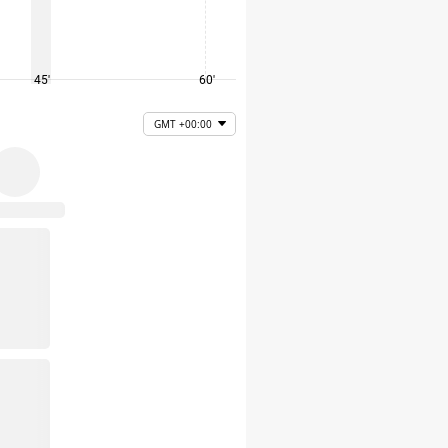
45'
60'
75'
GMT +00:00