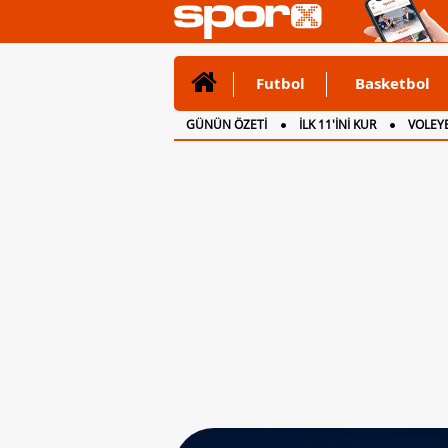
Futbol
Basketbol
GÜNÜN ÖZETİ
İLK 11'İNİ KUR
VOLEYB
CANLI ANLATIM
İNGİLTERE