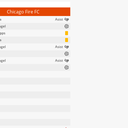
Chicago Fire FC
a
agel
upps
a
agel
agel