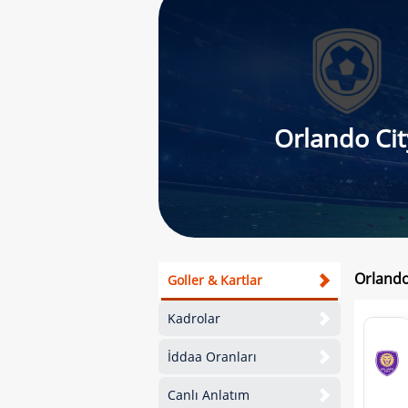
Orlando Cit
Orlando 
Goller & Kartlar
Kadrolar
İddaa Oranları
Canlı Anlatım