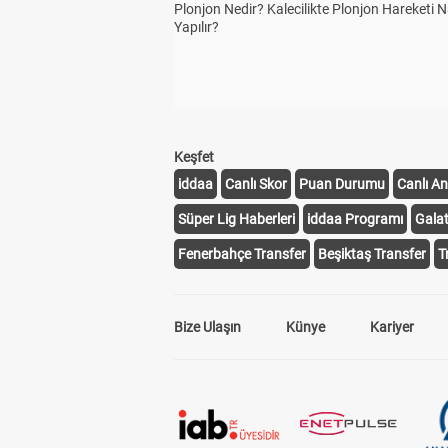
Plonjon Nedir? Kalecilikte Plonjon Hareketi N
Yapılır?
Keşfet
iddaa
Canlı Skor
Puan Durumu
Canlı An
Süper Lig Haberleri
iddaa Programı
Gala
Fenerbahçe Transfer
Beşiktaş Transfer
T
Bize Ulaşın
Künye
Kariyer