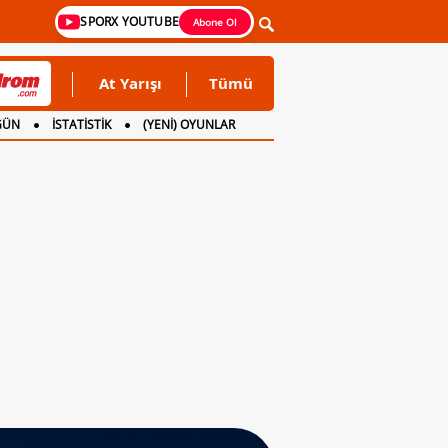
SPORX YOUTUBE
Abone Ol
At Yarışı
Tümü
GÜN
İSTATİSTİK
(YENİ) OYUNLAR