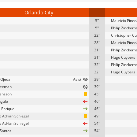
Orlando City
5''
Mauricio Pined
5''
Philip Zinckern
22''
Christopher C
28''
Mauricio Pined
31''
Philip Zinckern
31''
Hugo Cuypers
32''
Philip Zinckern
32''
Hugo Cuypers
 Ojeda
39''
reeman
39''
Jansson
45''
ngulo
46''
 Enrique
46''
o Adrian Schlegel
49''
o Adrian Schlegel
54''
 Santos
54''