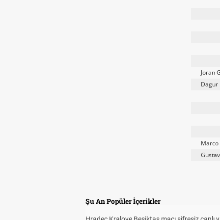
Joran 
Dagur 
Marco 
Gustav
Şu An Popüler İçerikler
Hradec Kralove Beşiktaş maçı şifresiz canlı 