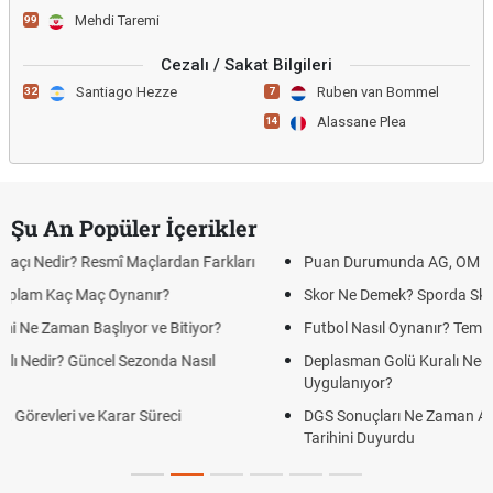
Mehdi Taremi
99
Cezalı / Sakat Bilgileri
Santiago Hezze
Ruben van Bommel
32
7
Alassane Plea
14
Şu An Popüler İçerikler
arkları
Puan Durumunda AG, OM ve Diğer Kısaltmalar Ne Anlama G
Skor Ne Demek? Sporda Skor ve Sonuç Kavramları
r?
Futbol Nasıl Oynanır? Temel Futbol Kuralları
l
Deplasman Golü Kuralı Nedir? Hangi Organizasyonlarda
Uygulanıyor?
DGS Sonuçları Ne Zaman Açıklanacak 2026? ÖSYM Sonuç
Tarihini Duyurdu