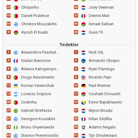
Chiquinho
Joey Veerman
22
23
Daniel Podence
Dennis Man
56
27
Christos Mouzakitis
Ismael Saibari
96
34
Ayoub El Kaabi
Guus Til
9
20
Yedekler
Alexandros Paschalakis
Nick Olij
1
1
Giulian Biancone
Armando Obispo
4
4
Alexios Kalogeropoulos
Ryan Flamingo
6
6
Diogo Nascimento
Ricardo Pepi
8
9
Roman Yaremchuk
Paul Wanner
11
10
Lorenzo Scipioni
Couhaib Driouech
16
11
Costinha
Esmir Bajraktarevic
20
19
Gabriel Strefezza
Myron Boadu
27
21
Georgios Kouraklis
Kilian Sildillia
61
25
Bruno Onyemaechi
Adamo Nagalo
70
39
Stavros Pnevmonidis
Tijn Smolenaars
80
51