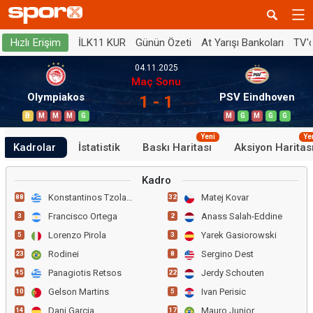
İLK11 KUR
Günün Özeti
At Yarışı Bankoları
TV'
Hızlı Erişim
04.11.2025
Maç Sonu
Olympiakos
PSV Eindhoven
1 - 1
B
M
M
M
G
M
G
M
G
G
Yeni
Ye
Kadrolar
İstatistik
Baskı Haritası
Aksiyon Haritas
Kadro
Konstantinos Tzolakis
Matej Kovar
88
32
Francisco Ortega
Anass Salah-Eddine
3
2
Lorenzo Pirola
Yarek Gasiorowski
5
3
Rodinei
Sergino Dest
23
8
Panagiotis Retsos
Jerdy Schouten
45
22
Gelson Martins
Ivan Perisic
10
5
Dani Garcia
Mauro Junior
14
17