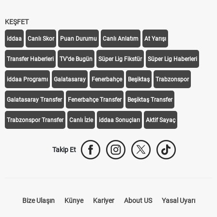
KEŞFET
iddaa
Canlı Skor
Puan Durumu
Canlı Anlatım
At Yarışı
Transfer Haberleri
TV'de Bugün
Süper Lig Fikstür
Süper Lig Haberleri
iddaa Programı
Galatasaray
Fenerbahçe
Beşiktaş
Trabzonspor
Galatasaray Transfer
Fenerbahçe Transfer
Beşiktaş Transfer
Trabzonspor Transfer
Canlı İzle
iddaa Sonuçları
Aktif Sayaç
Takip Et
Bize Ulaşın
Künye
Kariyer
About US
Yasal Uyarı