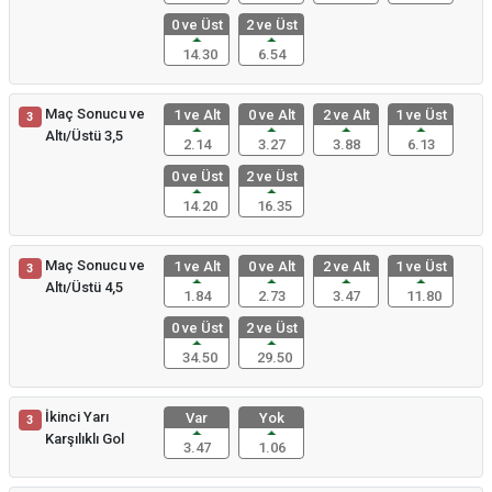
0 ve Üst
2 ve Üst
14.30
6.54
Maç Sonucu ve
1 ve Alt
0 ve Alt
2 ve Alt
1 ve Üst
3
Altı/Üstü 3,5
2.14
3.27
3.88
6.13
0 ve Üst
2 ve Üst
14.20
16.35
Maç Sonucu ve
1 ve Alt
0 ve Alt
2 ve Alt
1 ve Üst
3
Altı/Üstü 4,5
1.84
2.73
3.47
11.80
0 ve Üst
2 ve Üst
34.50
29.50
İkinci Yarı
Var
Yok
3
Karşılıklı Gol
3.47
1.06