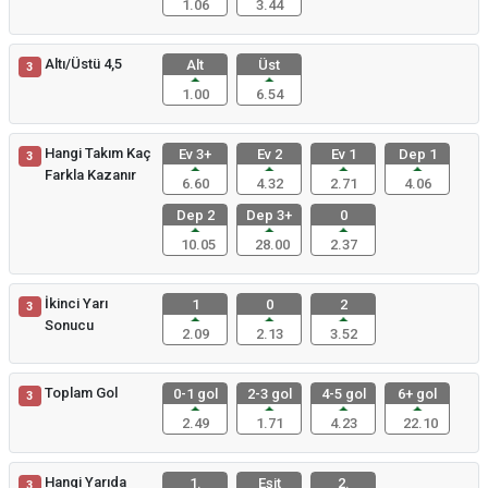
1.06
3.44
Altı/Üstü 4,5
Alt
Üst
3
1.00
6.54
Hangi Takım Kaç
Ev 3+
Ev 2
Ev 1
Dep 1
3
Farkla Kazanır
6.60
4.32
2.71
4.06
Dep 2
Dep 3+
0
10.05
28.00
2.37
İkinci Yarı
1
0
2
3
Sonucu
2.09
2.13
3.52
Toplam Gol
0-1 gol
2-3 gol
4-5 gol
6+ gol
3
2.49
1.71
4.23
22.10
Hangi Yarıda
1.
Eşit
2.
3