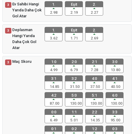
Ev Sahibi Hangi
1.
Eşit
2.
3
Yarıda Daha Çok
2.98
2.19
2.27
Gol Atar
Deplasman
1.
Eşit
2.
3
Hangi Yarıda
3.62
1.71
2.69
Daha Çok Gol
Atar
Maç Skoru
1:0
2:0
2:1
3:0
3
4.99
6.79
7.28
13.80
3:1
3:2
4:0
4:1
14.85
31.50
37.50
40.50
4:2
5:0
5:1
6:0
87.00
130.00
130.00
130.00
0:0
1:1
2:2
3:3
6.49
5.01
14.35
95.00
0:1
0:2
1:2
0:3