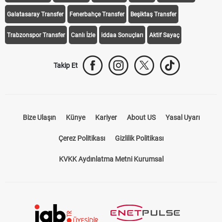
Trabzonspor Transfer
Canlı İzle
iddaa Sonuçları
Aktif Sayaç
Takip Et
Bize Ulaşın
Künye
Kariyer
About US
Yasal Uyarı
Çerez Politikası
Gizlilik Politikası
KVKK Aydınlatma Metni Kurumsal