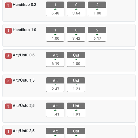
Handikap 0:2
1
0
2
3
5.48
3.64
1.00
Handikap 1:0
1
0
2
3
1.00
3.42
6.17
Altı/Üstü 0,5
Alt
Üst
3
6.19
1.00
Altı/Üstü 1,5
Alt
Üst
3
2.47
1.21
Altı/Üstü 2,5
Alt
Üst
3
1.41
1.91
Altı/Üstü 3,5
Alt
Üst
3