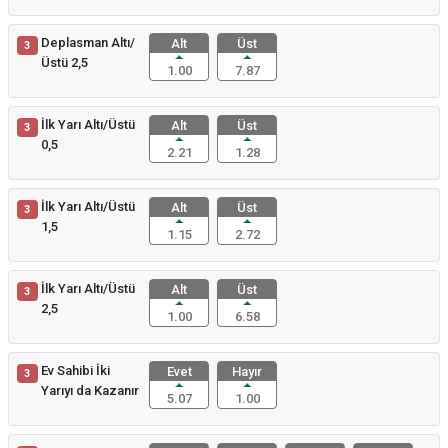
Deplasman Altı/
Alt
Üst
3
Üstü 2,5
1.00
7.87
İlk Yarı Altı/Üstü
Alt
Üst
3
0,5
2.21
1.28
İlk Yarı Altı/Üstü
Alt
Üst
3
1,5
1.15
2.72
İlk Yarı Altı/Üstü
Alt
Üst
3
2,5
1.00
6.58
Ev Sahibi İki
Evet
Hayır
3
Yarıyı da Kazanır
5.07
1.00