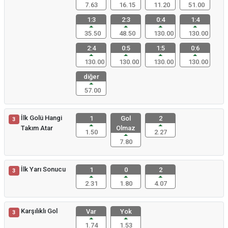
7.63
16.15
11.20
51.00
1:3
2:3
0:4
1:4
35.50
48.50
130.00
130.00
2:4
0:5
1:5
0:6
130.00
130.00
130.00
130.00
diğer
57.00
İlk Golü Hangi
1
Gol
2
3
Takım Atar
Olmaz
1.50
2.27
7.80
İlk Yarı Sonucu
1
0
2
3
2.31
1.80
4.07
Karşılıklı Gol
Var
Yok
3
1.74
1.53