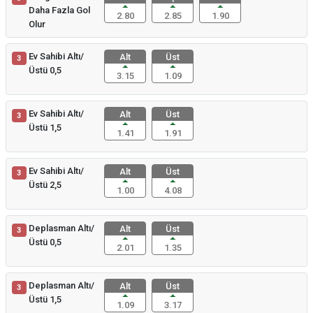
Daha Fazla Gol
2.80
2.85
1.90
Olur
Ev Sahibi Altı/
Alt
Üst
3
Üstü 0,5
3.15
1.09
Ev Sahibi Altı/
Alt
Üst
3
Üstü 1,5
1.41
1.91
Ev Sahibi Altı/
Alt
Üst
3
Üstü 2,5
1.00
4.08
Deplasman Altı/
Alt
Üst
3
Üstü 0,5
2.01
1.35
Deplasman Altı/
Alt
Üst
3
Üstü 1,5
1.09
3.17