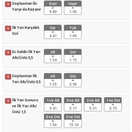
Deplasman İki
Evet
Hayır
3
Yarıyı da Kazanır
9.80
1.00
İlk Yarı Karşılıklı
Var
Yok
3
Gol
4.41
1.00
Ev Sahibi İlk Yarı
Alt
Üst
3
Altı/Üstü 0,5
1.54
1.72
Deplasman İlk
Alt
Üst
3
Yarı Altı/Üstü 0,5
1.23
2.36
İlk Yarı Sonucu
1 ve Alt
0 ve Alt
2 ve Alt
1 ve Üst
3
ve İlk Yarı Altı/
3.41
2.17
5.31
5.73
Üstü 1,5
0 ve Üst
2 ve Üst
7.56
13.10