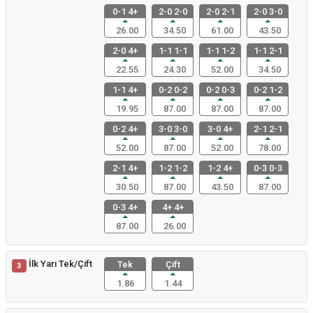
0-1 4+
2-0 2-0
2-0 2-1
2-0 3-0
26.00
34.50
61.00
43.50
2-0 4+
1-1 1-1
1-1 1-2
1-1 2-1
22.55
24.30
52.00
34.50
1-1 4+
0-2 0-2
0-2 0-3
0-2 1-2
19.95
87.00
87.00
87.00
0-2 4+
3-0 3-0
3-0 4+
2-1 2-1
52.00
87.00
52.00
78.00
2-1 4+
1-2 1-2
1-2 4+
0-3 0-3
30.50
87.00
43.50
87.00
0-3 4+
4+ 4+
87.00
26.00
İlk Yarı Tek/Çift
Tek
Çift
3
1.86
1.44