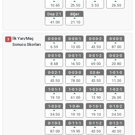
10.65
25.50
5.53
26.50
Dep 2:1
diğer
41.00
21.10
İlk Yarı/Maç
0-0 0-0
0-0 0-1
0-0 0-2
0-0 0-3
3
Sonucu Skorları
6.59
13.00
43.50
87.00
0-0 1-0
0-0 1-1
0-0 1-2
0-0 2-0
8.68
16.50
69.00
20.80
0-0 2-1
0-0 3-0
0:0 4+
1-0 1-0
43.50
78.00
43.50
11.30
1-0 1-1
1-0 1-2
1-0 2-0
1-0 2-1
19.10
61.00
13.90
26.00
1-0 3-0
1-0 4+
0-1 0-1
0-1 0-2
34.50
19.10
19.10
34.50
0-1 0-3
0-1 1-1
0-1 1-2
0-1 2-1
87.00
19.95
43.50
43.50