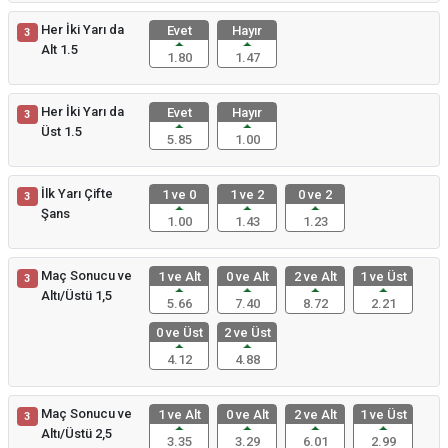
Her İki Yarı da
Evet
Hayır
3
Alt 1.5
1.80
1.47
Her İki Yarı da
Evet
Hayır
3
Üst 1.5
5.85
1.00
İlk Yarı Çifte
1 ve 0
1 ve 2
0 ve 2
3
Şans
1.00
1.43
1.23
Maç Sonucu ve
1 ve Alt
0 ve Alt
2 ve Alt
1 ve Üst
3
Altı/Üstü 1,5
5.66
7.40
8.72
2.21
0 ve Üst
2 ve Üst
4.12
4.88
Maç Sonucu ve
1 ve Alt
0 ve Alt
2 ve Alt
1 ve Üst
3
Altı/Üstü 2,5
3.35
3.29
6.01
2.99