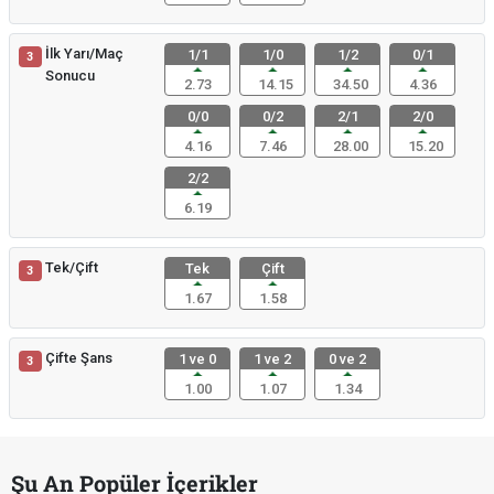
İlk Yarı/Maç
1/1
1/0
1/2
0/1
3
Sonucu
2.73
14.15
34.50
4.36
0/0
0/2
2/1
2/0
4.16
7.46
28.00
15.20
2/2
6.19
Tek/Çift
Tek
Çift
3
1.67
1.58
Çifte Şans
1 ve 0
1 ve 2
0 ve 2
3
1.00
1.07
1.34
Şu An Popüler İçerikler