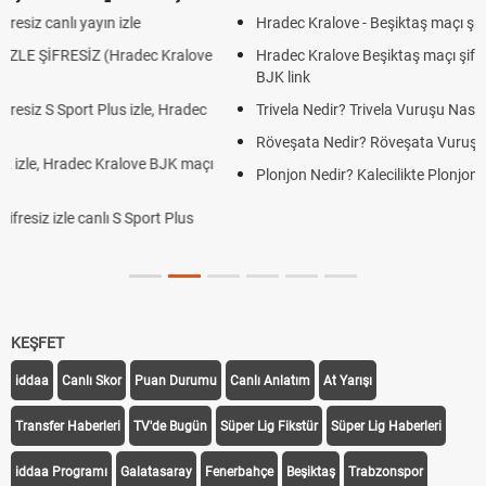
Hradec Kralove - Beşiktaş maçı şifresiz izle canlı tv100 linki
Hradec Kralove Beşiktaş maçı şifresiz tv100 izle, Hradec Kralove
BJK link
Trivela Nedir? Trivela Vuruşu Nasıl Yapılır?
Röveşata Nedir? Röveşata Vuruşu Nasıl Yapılır?
Plonjon Nedir? Kalecilikte Plonjon Hareketi Nasıl Yapılır?
KEŞFET
iddaa
Canlı Skor
Puan Durumu
Canlı Anlatım
At Yarışı
Transfer Haberleri
TV'de Bugün
Süper Lig Fikstür
Süper Lig Haberleri
iddaa Programı
Galatasaray
Fenerbahçe
Beşiktaş
Trabzonspor
Galatasaray Transfer
Fenerbahçe Transfer
Beşiktaş Transfer