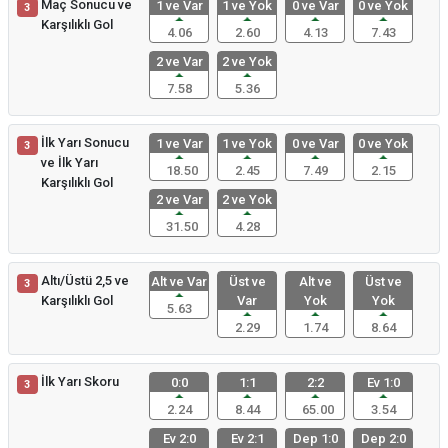
Maç Sonucu ve
1 ve Var
1 ve Yok
0 ve Var
0 ve Yok
3
Karşılıklı Gol
4.06
2.60
4.13
7.43
2 ve Var
2 ve Yok
7.58
5.36
İlk Yarı Sonucu
1 ve Var
1 ve Yok
0 ve Var
0 ve Yok
3
ve İlk Yarı
18.50
2.45
7.49
2.15
Karşılıklı Gol
2 ve Var
2 ve Yok
31.50
4.28
Altı/Üstü 2,5 ve
Alt ve Var
Üst ve
Alt ve
Üst ve
3
Karşılıklı Gol
Var
Yok
Yok
5.63
2.29
1.74
8.64
İlk Yarı Skoru
0:0
1:1
2:2
Ev 1:0
3
2.24
8.44
65.00
3.54
Ev 2:0
Ev 2:1
Dep 1:0
Dep 2:0