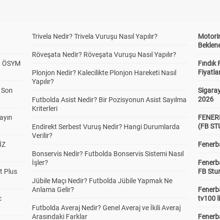
Trivela Nedir? Trivela Vuruşu Nasıl Yapılır?
Motorin
Beklene
Röveşata Nedir? Röveşata Vuruşu Nasıl Yapılır?
? ÖSYM
Fındık 
Fiyatla
Plonjon Nedir? Kalecilikte Plonjon Hareketi Nasıl
Yapılır?
a Son
Sigaray
2026
Futbolda Asist Nedir? Bir Pozisyonun Asist Sayılma
Kriterleri
yayın
FENER
(FB S
Endirekt Serbest Vuruş Nedir? Hangi Durumlarda
Verilir?
İZ
Fenerba
Bonservis Nedir? Futbolda Bonservis Sistemi Nasıl
İşler?
Fenerb
t Plus
FB Stu
Jübile Maçı Nedir? Futbolda Jübile Yapmak Ne
Anlama Gelir?
Fenerba
c
tv100 l
Futbolda Averaj Nedir? Genel Averaj ve İkili Averaj
Arasındaki Farklar
Fenerba