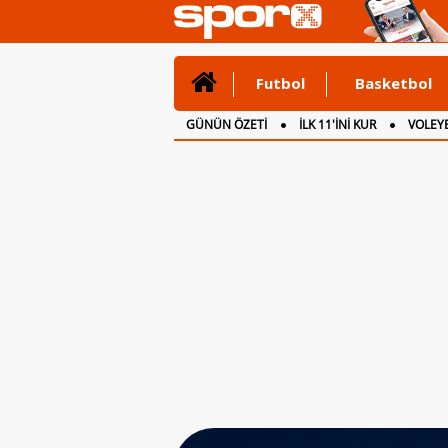
Futbol
Basketbol
GÜNÜN ÖZETİ
İLK 11'İNİ KUR
VOLEYB
CANLI ANLATIM
İNGİLTERE