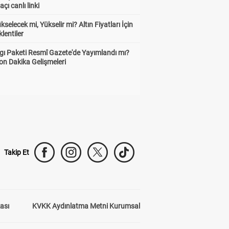
çı canlı linki
ükselecek mi, Yükselir mi? Altın Fiyatları İçin
lentiler
gı Paketi Resmî Gazete'de Yayımlandı mı?
on Dakika Gelişmeleri
Takip Et
kası
KVKK Aydınlatma Metni Kurumsal