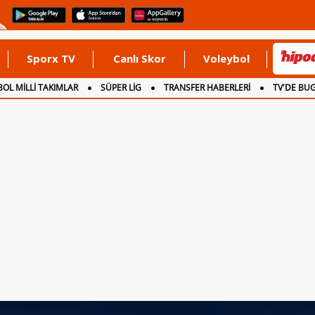
Sporx TV
Canlı Skor
Voleybol
OL MİLLİ TAKIMLAR
SÜPER LİG
TRANSFER HABERLERİ
TV'DE BU