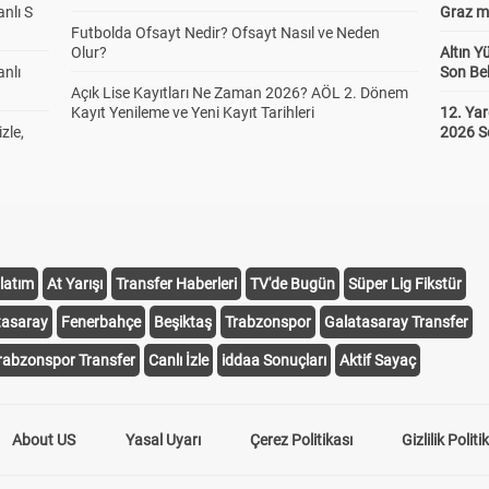
anlı S
Graz ma
Futbolda Ofsayt Nedir? Ofsayt Nasıl ve Neden
Olur?
Altın Y
anlı
Son Bek
Açık Lise Kayıtları Ne Zaman 2026? AÖL 2. Dönem
Kayıt Yenileme ve Yeni Kayıt Tarihleri
12. Yar
zle,
2026 S
latım
At Yarışı
Transfer Haberleri
TV'de Bugün
Süper Lig Fikstür
tasaray
Fenerbahçe
Beşiktaş
Trabzonspor
Galatasaray Transfer
rabzonspor Transfer
Canlı İzle
iddaa Sonuçları
Aktif Sayaç
About US
Yasal Uyarı
Çerez Politikası
Gizlilik Politi