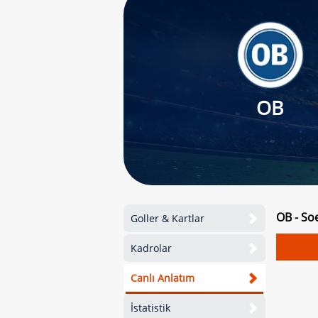
OB
OB - So
Goller & Kartlar
Kadrolar
Canlı Anlatım
İstatistik