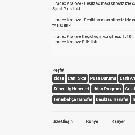
Hradec Kralove - Beşiktaş maçı şifresiz izle c
Sport Plus linki
Hradec Kralove - Beşiktaş maçı şifresiz izle c
tv100 linki
Hradec Kralove Beşiktaş maçı şifresiz tv100 i
Hradec Kralove BJK link
Keşfet
iddaa
Canlı Skor
Puan Durumu
Canlı An
Süper Lig Haberleri
iddaa Programı
Gala
Fenerbahçe Transfer
Beşiktaş Transfer
T
Bize Ulaşın
Künye
Kariyer