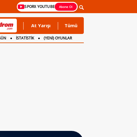
SPORX YOUTUBE
Abone Ol
At Yarışı
Tümü
GÜN
İSTATİSTİK
(YENİ) OYUNLAR