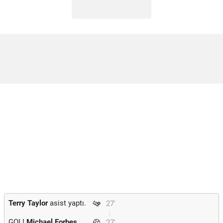
Terry Taylor
asist yaptı.
27'
GOL!
Michael Forbes
27'