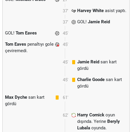
Harvey White
asist yaptı.
37'
GOL!
Jamie Reid
37'
GOL!
Tom Eaves
45'
Tom Eaves
penaltıyı gole
45'
çeviremedi.
Jamie Reid
sarı kart
45'
gördü
Charlie Goode
sarı kart
45'
gördü
Max Dyche
sarı kart
61'
gördü
Harry Cornick
oyun
62'
dışında. Yerine
Beryly
Lubala
oyunda.