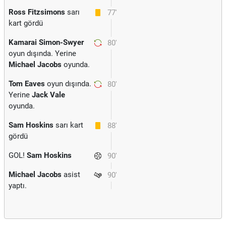
Ross Fitzsimons
sarı
77'
kart gördü
Kamarai Simon-Swyer
80'
oyun dışında. Yerine
Michael Jacobs
oyunda.
Tom Eaves
oyun dışında.
80'
Yerine
Jack Vale
oyunda.
Sam Hoskins
sarı kart
88'
gördü
GOL!
Sam Hoskins
90'
Michael Jacobs
asist
90'
yaptı.