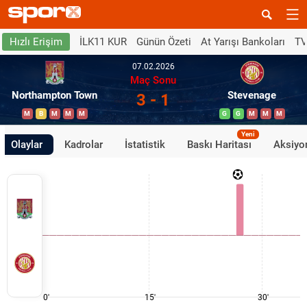
İLK11 KUR
Günün Özeti
At Yarışı Bankoları
TV
Hızlı Erişim
07.02.2026
Maç Sonu
Northampton Town
Stevenage
3 - 1
M
B
M
M
M
G
G
M
M
M
Yeni
Olaylar
Kadrolar
İstatistik
Baskı Haritası
Aksiyon
0'
15'
30'