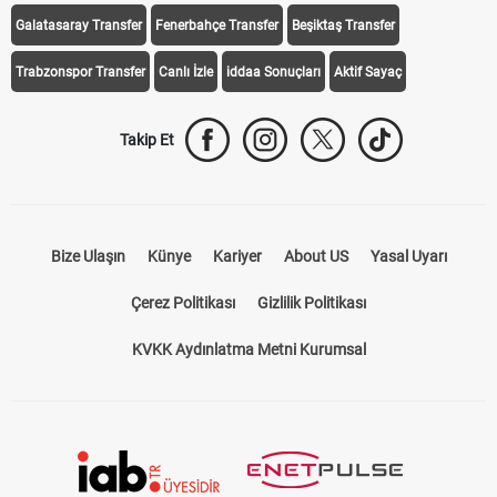
iddaa Programı
Galatasaray
Fenerbahçe
Beşiktaş
Trabzonspor
Galatasaray Transfer
Fenerbahçe Transfer
Beşiktaş Transfer
Trabzonspor Transfer
Canlı İzle
iddaa Sonuçları
Aktif Sayaç
Takip Et
Bize Ulaşın
Künye
Kariyer
About US
Yasal Uyarı
Çerez Politikası
Gizlilik Politikası
KVKK Aydınlatma Metni Kurumsal