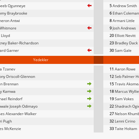
eeb Ogunneye
5
Andrew Smith
my Braybrooke
6
Ethan Coleman
eron Antwi
8
Armani Little
 Whitmore
9
Josh Andrews
 Lloyd
20
Elliott Nevitt
ney Baker-Richardson
23
Bradley Dack
ard Garner
30
Sam Gale
Yedekler
a Tzanev
11
Aaron Rowe
ny Driscoll-Glennon
12
Seb Palmer H
an Brennan
15
Travis Akome
y Kamwa
18
Marcus Wyllie
ael Reindorf
19
Sam Vokes
nwale Joseph Odimayo
22
Shadrach Ogi
es Alexander-Walker
27
Nelson Khumb
ri Pugh
32
Lenni Cirino
es McKenzie
33
Taite Holtam