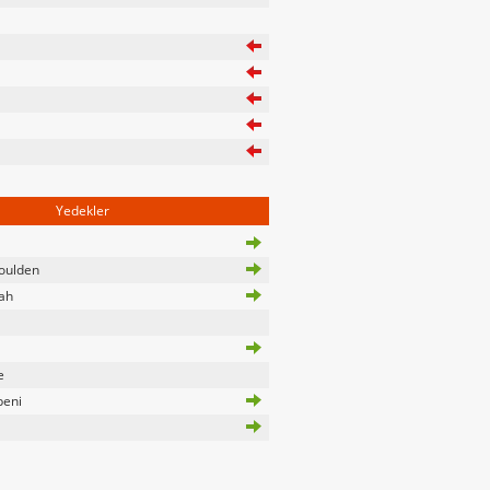
Yedekler
oulden
ah
e
eni