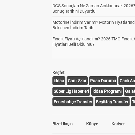
DGS Sonuçları Ne Zaman Açıklanacak 2026
Sonuç Tarihini Duyurdu
Motorine İndirim Var mı? Motorin Fiyatların
Beklenen İndirim Tarihi
Fındık Fiyatı Açıklandı mı? 2026 TMO Fındık 
Fiyatları Belli Oldu mu?
Keşfet
iddaa
Canlı Skor
Puan Durumu
Canlı An
Süper Lig Haberleri
iddaa Programı
Gala
Fenerbahçe Transfer
Beşiktaş Transfer
T
Bize Ulaşın
Künye
Kariyer