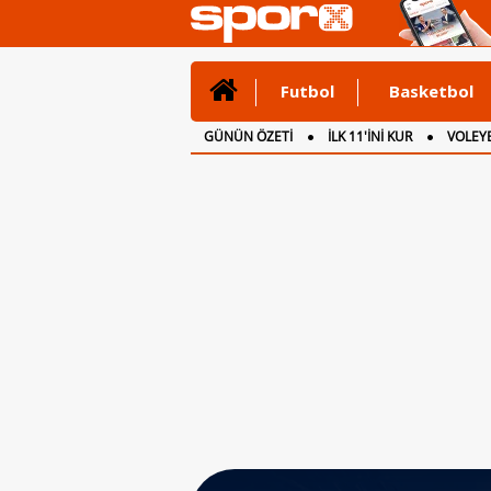
Futbol
Basketbol
GÜNÜN ÖZETİ
İLK 11'İNİ KUR
VOLEYB
CANLI ANLATIM
İNGİLTERE