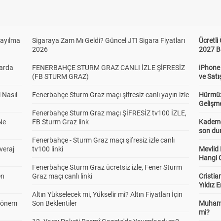
Sayılma
Sigaraya Zam Mı Geldi? Güncel JTI Sigara Fiyatları
Ücretl
2026
2027 B
larda
FENERBAHÇE STURM GRAZ CANLI İZLE ŞİFRESİZ
iPhone
(FB STURM GRAZ)
ve Satı
 Nasıl
Fenerbahçe Sturm Graz maçı şifresiz canlı yayın izle
Hürmüz
Gelişm
Fenerbahçe Sturm Graz maçı ŞİFRESİZ tv100 İZLE,
Ne
FB Sturm Graz link
Kademel
son dur
Fenerbahçe - Sturm Graz maçı şifresiz izle canlı
veraj
tv100 linki
Mevlid
Hangi 
Fenerbahçe Sturm Graz ücretsiz izle, Fener Sturm
en
Graz maçı canlı linki
Cristia
Yıldız 
Altın Yükselecek mi, Yükselir mi? Altın Fiyatları İçin
 Dönem
Son Beklentiler
Muhamm
mi?