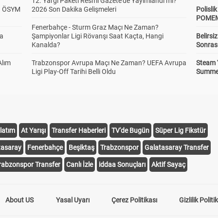
12. Yargı Paketi Resmî Gazete'de Yayımlandı mı?
? ÖSYM
2026 Son Dakika Gelişmeleri
Polisl
POMEM 
Fenerbahçe - Sturm Graz Maçı Ne Zaman?
da
Şampiyonlar Ligi Rövanşı Saat Kaçta, Hangi
Belirsi
Kanalda?
Sonras
Alım
Trabzonspor Avrupa Maçı Ne Zaman? UEFA Avrupa
Steam 
Ligi Play-Off Tarihi Belli Oldu
Summer 
latım
At Yarışı
Transfer Haberleri
TV'de Bugün
Süper Lig Fikstür
tasaray
Fenerbahçe
Beşiktaş
Trabzonspor
Galatasaray Transfer
rabzonspor Transfer
Canlı İzle
iddaa Sonuçları
Aktif Sayaç
About US
Yasal Uyarı
Çerez Politikası
Gizlilik Politi