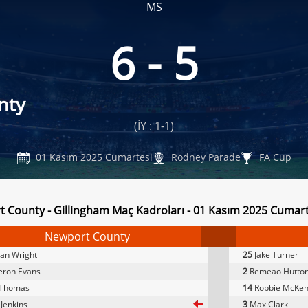
MS
6 - 5
nty
(İY : 1-1)
01 Kasım 2025 Cumartesi
Rodney Parade
FA Cup
 County - Gillingham Maç Kadroları - 01 Kasım 2025 Cumart
Newport County
an Wright
25
Jake Turner
ron Evans
2
Remeao Hutto
 Thomas
14
Robbie McKen
Jenkins
3
Max Clark