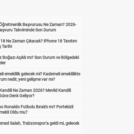
i Öğretmenlik Başvurusu Ne Zaman? 2026-
aşvuru Takviminde Son Durum
 18 Ne Zaman Çıkacak? iPhone 18 Tanıtım
ş Tarihi
 Boğazı Açıldı mı? Son Durum ve Bölgedeki
eler
i emeklilik gelecek mi? Kademeli emeklilikte
um nedir, yeni gelişme var mı?
 Kandili Ne Zaman 2026? Mevlid Kandili
Güne Denk Geliyor?
no Ronaldo Futbolu Bıraktı mı? Portekizli
Emekli Oldu mu?
ed Salah, Trabzonspor'a geldi mi, gelecek