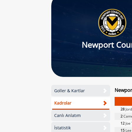
Newport Cou
Newport
Goller & Kartlar
Kadrolar
28
Jord
Canlı Anlatım
2
Came
12
Joe
İstatistik
15
Lee 