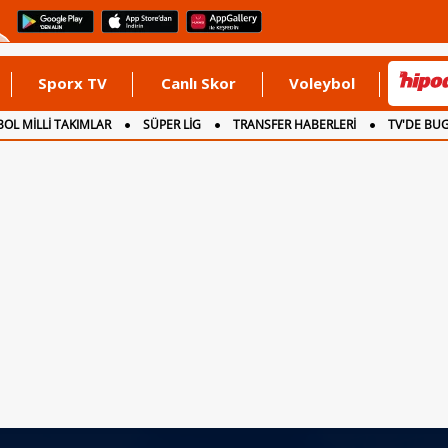
Sporx TV
Canlı Skor
Voleybol
OL MİLLİ TAKIMLAR
SÜPER LİG
TRANSFER HABERLERİ
TV'DE BU