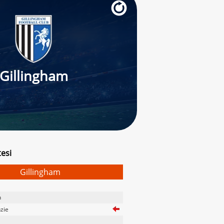
Gillingham
esi
Gillingham
n
zie