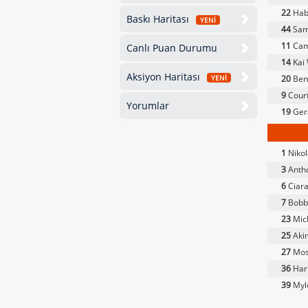
22
Hab
Baskı Haritası
YENİ
44
Sam
11
Cam
Canlı Puan Durumu
14
Kai
Aksiyon Haritası
20
Ben
YENİ
9
Court
Yorumlar
19
Ger
1
Nikol
3
Antho
6
Ciar
7
Bobb
23
Mich
25
Aki
27
Mos
36
Har
39
Myl