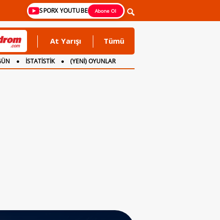
SPORX YOUTUBE
Abone Ol
At Yarışı
Tümü
GÜN
İSTATİSTİK
(YENİ) OYUNLAR