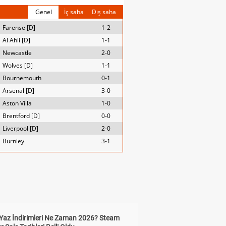
Genel
İç saha
Dış saha
Farense [D]
1-2
Al Ahli [D]
1-1
Newcastle
2-0
Wolves [D]
1-1
Bournemouth
0-1
Arsenal [D]
3-0
Aston Villa
1-0
Brentford [D]
0-0
Liverpool [D]
2-0
Burnley
3-1
Yaz İndirimleri Ne Zaman 2026? Steam