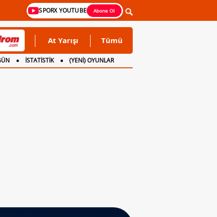
SPORX YOUTUBE
Abone Ol
At Yarışı
Tümü
GÜN
İSTATİSTİK
(YENİ) OYUNLAR