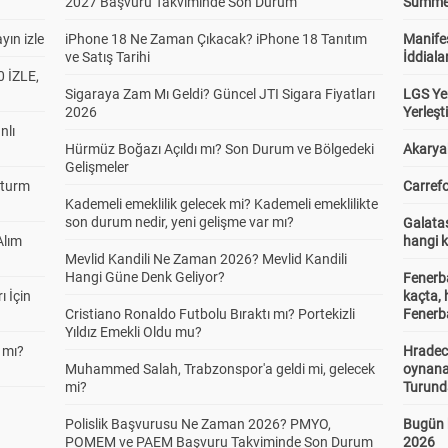
2027 Başvuru Takviminde Son Durum
Summer 
yın izle
iPhone 18 Ne Zaman Çıkacak? iPhone 18 Tanıtım
Manifes
ve Satış Tarihi
İddiala
 İZLE,
Sigaraya Zam Mı Geldi? Güncel JTI Sigara Fiyatları
LGS Yer
2026
Yerleş
nlı
Hürmüz Boğazı Açıldı mı? Son Durum ve Bölgedeki
Akaryak
Gelişmeler
Sturm
Carrefo
Kademeli emeklilik gelecek mi? Kademeli emeklilikte
son durum nedir, yeni gelişme var mı?
Galatas
Alım
hangi 
Mevlid Kandili Ne Zaman 2026? Mevlid Kandili
Hangi Güne Denk Geliyor?
Fenerb
ı İçin
kaçta,
Cristiano Ronaldo Futbolu Bıraktı mı? Portekizli
Fenerba
Yıldız Emekli Oldu mu?
 mı?
Hradec
Muhammed Salah, Trabzonspor'a geldi mi, gelecek
oynana
mi?
Turund
Polislik Başvurusu Ne Zaman 2026? PMYO,
Bugün 
POMEM ve PAEM Başvuru Takviminde Son Durum
2026