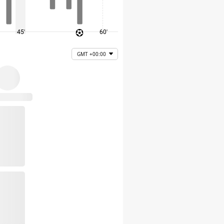
45'
60'
75'
GMT +00:00