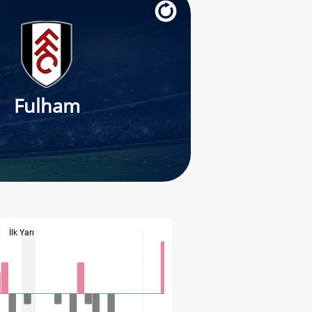
Fulham
İlk Yarı