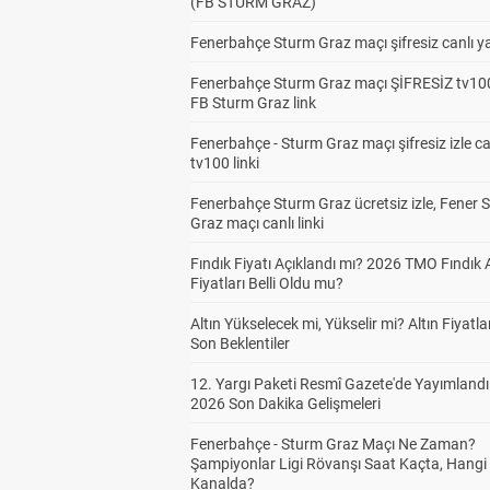
(FB STURM GRAZ)
Fenerbahçe Sturm Graz maçı şifresiz canlı ya
Fenerbahçe Sturm Graz maçı ŞİFRESİZ tv100
FB Sturm Graz link
Fenerbahçe - Sturm Graz maçı şifresiz izle ca
tv100 linki
Fenerbahçe Sturm Graz ücretsiz izle, Fener 
Graz maçı canlı linki
Fındık Fiyatı Açıklandı mı? 2026 TMO Fındık 
Fiyatları Belli Oldu mu?
Altın Yükselecek mi, Yükselir mi? Altın Fiyatlar
Son Beklentiler
12. Yargı Paketi Resmî Gazete'de Yayımlandı
2026 Son Dakika Gelişmeleri
Fenerbahçe - Sturm Graz Maçı Ne Zaman?
Şampiyonlar Ligi Rövanşı Saat Kaçta, Hangi
Kanalda?