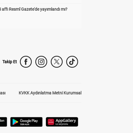
 affı Resmî Gazete'de yayımlandı mı?
Takip Et
kası
KVKK Aydınlatma Metni Kurumsal