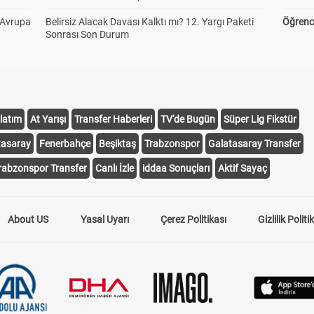
 Avrupa
Belirsiz Alacak Davası Kalktı mı? 12. Yargı Paketi
Öğrenci
Sonrası Son Durum
latım
At Yarışı
Transfer Haberleri
TV'de Bugün
Süper Lig Fikstür
tasaray
Fenerbahçe
Beşiktaş
Trabzonspor
Galatasaray Transfer
rabzonspor Transfer
Canlı İzle
iddaa Sonuçları
Aktif Sayaç
About US
Yasal Uyarı
Çerez Politikası
Gizlilik Politi