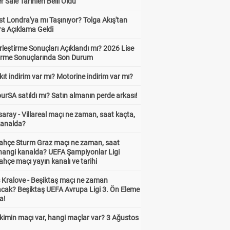
Sale Tarihleri Belli Oldu
t Londra'ya mı Taşınıyor? Tolga Akış'tan
ra Açıklama Geldi
leştirme Sonuçları Açıklandı mı? 2026 Lise
tirme Sonuçlarında Son Durum
ıt indirim var mı? Motorine indirim var mı?
urSA satıldı mı? Satın almanın perde arkası!
aray - Villareal maçı ne zaman, saat kaçta,
kanalda?
ahçe Sturm Graz maçı ne zaman, saat
 hangi kanalda? UEFA Şampiyonlar Ligi
hçe maçı yayın kanalı ve tarihi
 Kralove - Beşiktaş maçı ne zaman
cak? Beşiktaş UEFA Avrupa Ligi 3. Ön Eleme
a!
kimin maçı var, hangi maçlar var? 3 Ağustos