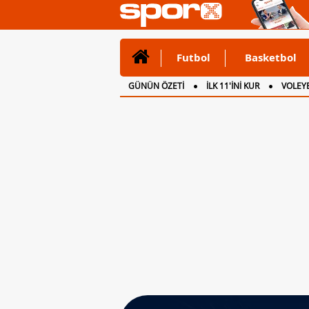
Futbol
Basketbol
GÜNÜN ÖZETİ
İLK 11'İNİ KUR
VOLEYB
CANLI ANLATIM
İNGİLTERE