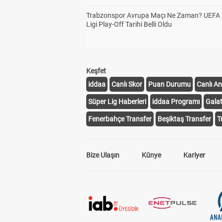
Trabzonspor Avrupa Maçı Ne Zaman? UEFA
Ligi Play-Off Tarihi Belli Oldu
Keşfet
iddaa
Canlı Skor
Puan Durumu
Canlı An
Süper Lig Haberleri
iddaa Programı
Gala
Fenerbahçe Transfer
Beşiktaş Transfer
T
Bize Ulaşın
Künye
Kariyer