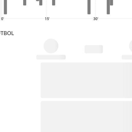
0'
15'
30'
UTBOL