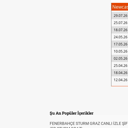
Newcas
29.07.26
25.07.26
18.07.26
24.05.26
17.05.26
10.05.26
02.05.26
25.04.26
18.04.26
12.04.26
Şu An Popüler İçerikler
FENERBAHÇE STURM GRAZ CANLI İZLE ŞİF