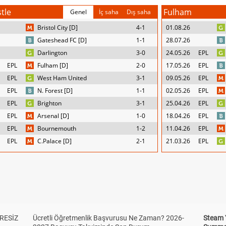
tle
Fulham
Genel
İç saha
Dış saha
Bristol City [D]
4-1
01.08.26
Gateshead FC [D]
1-1
28.07.26
Darlington
3-0
24.05.26
EPL
EPL
Fulham [D]
2-0
17.05.26
EPL
EPL
West Ham United
3-1
09.05.26
EPL
EPL
N. Forest [D]
1-1
02.05.26
EPL
EPL
Brighton
3-1
25.04.26
EPL
EPL
Arsenal [D]
1-0
18.04.26
EPL
EPL
Bournemouth
1-2
11.04.26
EPL
EPL
C.Palace [D]
2-1
21.03.26
EPL
RESİZ
Ücretli Öğretmenlik Başvurusu Ne Zaman? 2026-
Steam 