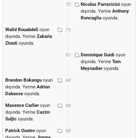
Nicolas Parravicini
oyun
70'
dışında. Yerine
Anthony
Roncaglia
oyunda.
Walid Bouabdeli
oyun
73'
dışında. Yerine
Zakaria
Ztouti
oyunda.
Dominique Guidi
oyun
81'
dışında. Yerine
Tom
Meynadier
oyunda.
Brandon Bokangu
oyun
84'
dışında. Yerine
Adrian
Dabasse
oyunda.
Maxence Carlier
oyun
88'
dışında. Yerine
Cazim
Suljic
oyunda.
Patrick Ouotro
oyun
89'
dışında. Yerine
Jimmy