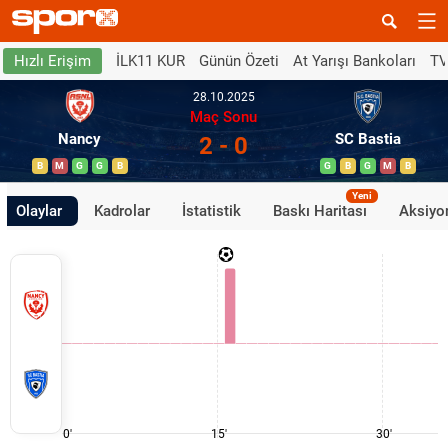
İLK11 KUR
Günün Özeti
At Yarışı Bankoları
TV
Hızlı Erişim
28.10.2025
Maç Sonu
Nancy
SC Bastia
2 - 0
B
M
G
G
B
G
B
G
M
B
Yeni
Olaylar
Kadrolar
İstatistik
Baskı Haritası
Aksiyon
0'
15'
30'