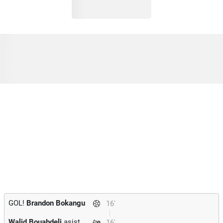
GOL!
Brandon Bokangu
16'
Walid Bouabdeli
asist
16'