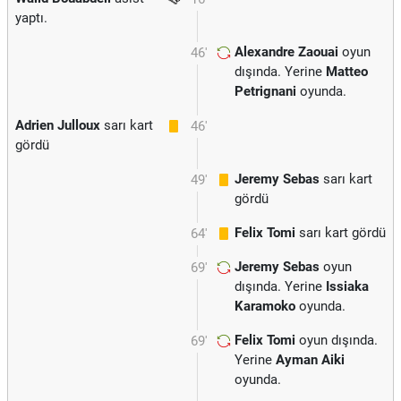
yaptı.
Alexandre Zaouai
oyun
46'
dışında. Yerine
Matteo
Petrignani
oyunda.
Adrien Julloux
sarı kart
46'
gördü
Jeremy Sebas
sarı kart
49'
gördü
Felix Tomi
sarı kart gördü
64'
Jeremy Sebas
oyun
69'
dışında. Yerine
Issiaka
Karamoko
oyunda.
Felix Tomi
oyun dışında.
69'
Yerine
Ayman Aiki
oyunda.