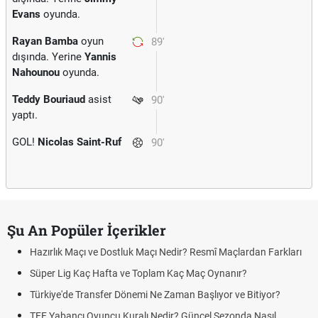
Evans
oyunda.
Rayan Bamba
oyun
89'
dışında. Yerine
Yannis
Nahounou
oyunda.
Teddy Bouriaud
asist
90'
yaptı.
GOL!
Nicolas Saint-Ruf
90'
Şu An Popüler İçerikler
Hazırlık Maçı ve Dostluk Maçı Nedir? Resmî Maçlardan Farkları
Süper Lig Kaç Hafta ve Toplam Kaç Maç Oynanır?
Türkiye'de Transfer Dönemi Ne Zaman Başlıyor ve Bitiyor?
TFF Yabancı Oyuncu Kuralı Nedir? Güncel Sezonda Nasıl