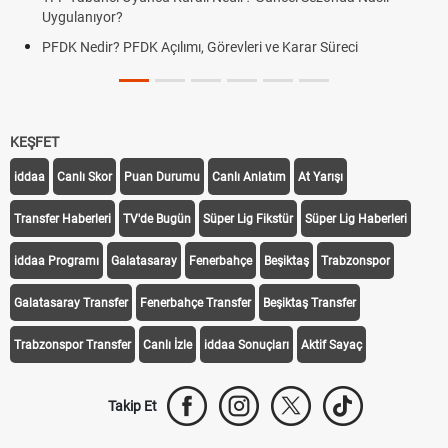
Uygulanıyor?
PFDK Nedir? PFDK Açılımı, Görevleri ve Karar Süreci
KEŞFET
iddaa
Canlı Skor
Puan Durumu
Canlı Anlatım
At Yarışı
Transfer Haberleri
TV'de Bugün
Süper Lig Fikstür
Süper Lig Haberleri
iddaa Programı
Galatasaray
Fenerbahçe
Beşiktaş
Trabzonspor
Galatasaray Transfer
Fenerbahçe Transfer
Beşiktaş Transfer
Trabzonspor Transfer
Canlı İzle
iddaa Sonuçları
Aktif Sayaç
Takip Et