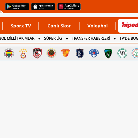
Sporx TV
Canlı Skor
Voleybol
OL MİLLİ TAKIMLAR
SÜPER LİG
TRANSFER HABERLERİ
TV'DE BU