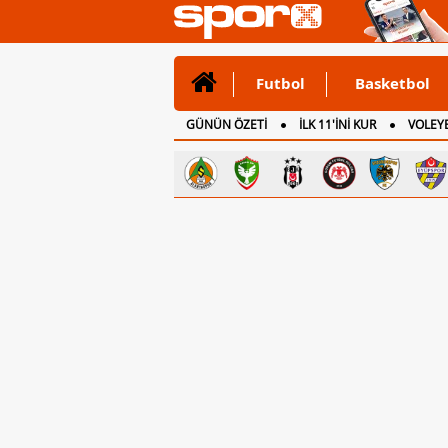
Futbol
Basketbol
GÜNÜN ÖZETİ
İLK 11'İNİ KUR
VOLEYB
CANLI ANLATIM
İNGİLTERE