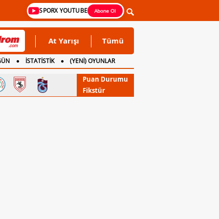
SPORX YOUTUBE
Abone Ol
At Yarışı
Tümü
GÜN
İSTATİSTİK
(YENİ) OYUNLAR
Puan Durumu
Fikstür