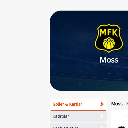
Moss
Moss - 
Goller & Kartlar
Kadrolar