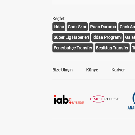
Keşfet
iddaa
Canlı Skor
Puan Durumu
Canlı An
Süper Lig Haberleri
iddaa Programı
Gala
Fenerbahçe Transfer
Beşiktaş Transfer
T
Bize Ulaşın
Künye
Kariyer