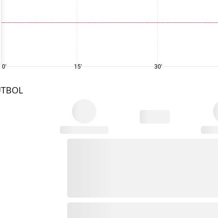
0'
15'
30'
UTBOL