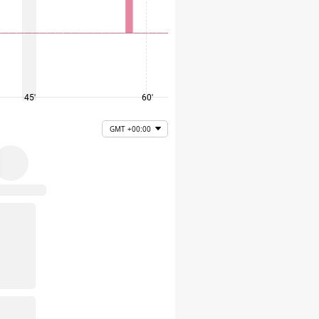
45'
60'
75'
GMT +00:00