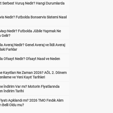
kt Serbest Vuruş Nedir? Hangi Durumlarda
is Nedir? Futbolda Bonservis Sistemi Nasıl
 Maçı Nedir? Futbolda Jübile Yapmak Ne
 Gelir?
a Averaj Nedir? Genel Averaj ve İkili Averaj
aki Farklar
da Ofsayt Nedir? Ofsayt Nasıl ve Neden
ise Kayıtları Ne Zaman 2026? AÖL 2. Dönem
enileme ve Yeni Kayıt Tarihleri
e İndirim Var mı? Motorin Fiyatlarında
n İndirim Tarihi
Fiyatı Açıklandı mı? 2026 TMO Fındık Alım
rı Belli Oldu mu?