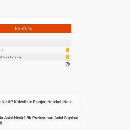
Raufoss
ad
sloekk Lynum
 Nedir? Kalecilikte Plonjon Hareketi Nasıl
?
a Asist Nedir? Bir Pozisyonun Asist Sayılma
ri