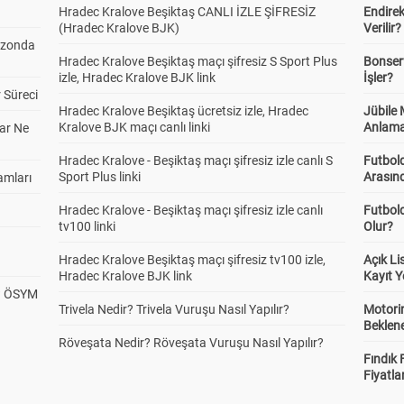
Hradec Kralove Beşiktaş CANLI İZLE ŞİFRESİZ
Endire
(Hradec Kralove BJK)
Verilir?
ezonda
Hradec Kralove Beşiktaş maçı şifresiz S Sport Plus
Bonserv
izle, Hradec Kralove BJK link
İşler?
 Süreci
Hradec Kralove Beşiktaş ücretsiz izle, Hradec
Jübile
Kralove BJK maçı canlı linki
Anlama
ar Ne
Hradec Kralove - Beşiktaş maçı şifresiz izle canlı S
Futbold
Sport Plus linki
Arasınd
amları
Hradec Kralove - Beşiktaş maçı şifresiz izle canlı
Futbol
tv100 linki
Olur?
Hradec Kralove Beşiktaş maçı şifresiz tv100 izle,
Açık L
Hradec Kralove BJK link
Kayıt Y
? ÖSYM
Trivela Nedir? Trivela Vuruşu Nasıl Yapılır?
Motorin
Beklene
Röveşata Nedir? Röveşata Vuruşu Nasıl Yapılır?
Fındık 
Fiyatla