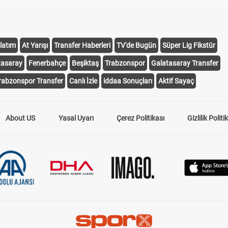
latım
At Yarışı
Transfer Haberleri
TV'de Bugün
Süper Lig Fikstür
tasaray
Fenerbahçe
Beşiktaş
Trabzonspor
Galatasaray Transfer
rabzonspor Transfer
Canlı İzle
iddaa Sonuçları
Aktif Sayaç
About US
Yasal Uyarı
Çerez Politikası
Gizlilik Politi