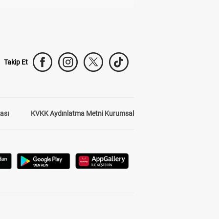
Takip Et
kası
KVKK Aydınlatma Metni Kurumsal