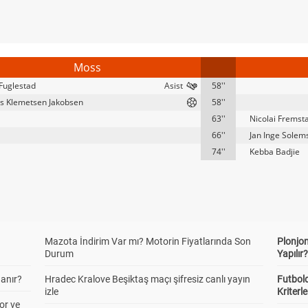
Moss
 Fuglestad
58''
 Klemetsen Jakobsen
58''
63''
Nicolai Fremst
66''
Jan Inge Solem
74''
Kebba Badjie
Mazota İndirim Var mı? Motorin Fiyatlarında Son
Plonjon
Durum
Yapılır
anır?
Hradec Kralove Beşiktaş maçı şifresiz canlı yayın
Futbold
izle
Kriterle
or ve