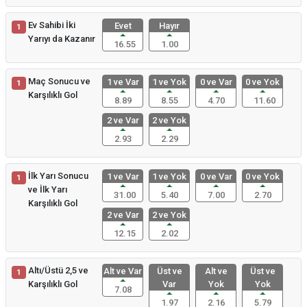
Ev Sahibi İki
Evet
Hayır
1
Yarıyı da Kazanır
16.55
1.00
Maç Sonucu ve
1 ve Var
1 ve Yok
0 ve Var
0 ve Yok
1
Karşılıklı Gol
8.89
8.55
4.70
11.60
2 ve Var
2 ve Yok
2.93
2.29
İlk Yarı Sonucu
1 ve Var
1 ve Yok
0 ve Var
0 ve Yok
1
ve İlk Yarı
31.00
5.40
7.00
2.70
Karşılıklı Gol
2 ve Var
2 ve Yok
12.15
2.02
Altı/Üstü 2,5 ve
Alt ve Var
Üst ve
Alt ve
Üst ve
1
Karşılıklı Gol
Var
Yok
Yok
7.08
1.97
2.16
5.79