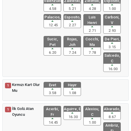
Valenzuela
Zalewski,
Zielinski,
Esposito,
4.58
5.21
4.28
1.00
Palacios,
Esposito,
Luis
Carboni,
Henri
V
12.45
2.27
2.71
2.93
Sucic,
Rojas,
Cocchi,
De Pieri,
Pet
Joh
Ma
3.15
6.20
7.24
7.78
Salcedo,
C
16.00
Kırmızı Kart Olur
Evet
Hayır
1
Mu
3.58
1.08
İlk Golü Atan
Acerbi,
Aguirre, E
Alexiou,
Alvarado,
1
Oyuncu
Fr
C
16.30
8.67
14.45
1.00
Ambriz,
Fi