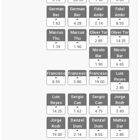
German
German
Fidel
Fidel
Ber
Ber
Ambr
Ambr
1.62
4.28
2.14
8.55
Marcus
Marcus
Oliver Tor
Oliver Tor
Thu
Thu
2.85
14.25
1.19
1.90
Nicolo
Nicolo
Bar
Bar
1.90
6.65
Francisco
Francesco
Francesco
Luis
Reyes
8.55
3.80
19.00
2.85
Luis
Sergio
Sergio
Jorge
Reyes
Can
Can
Rodr
14.25
1.62
4.75
3.80
Jorge
Denzel
Denzel
Matteo
Rodr
Dum
Dum
Dar
19.00
2.14
8.55
2.85