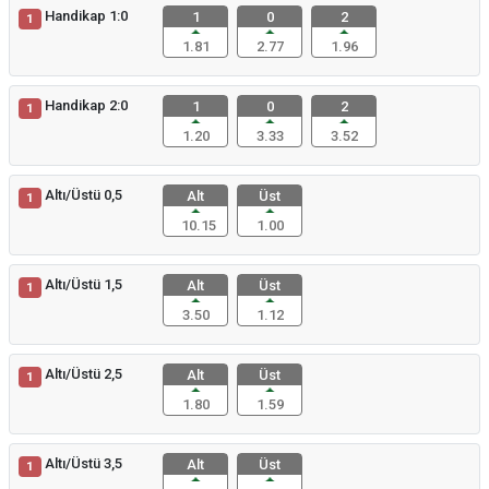
Handikap 1:0
1
0
2
1
1.81
2.77
1.96
Handikap 2:0
1
0
2
1
1.20
3.33
3.52
Altı/Üstü 0,5
Alt
Üst
1
10.15
1.00
Altı/Üstü 1,5
Alt
Üst
1
3.50
1.12
Altı/Üstü 2,5
Alt
Üst
1
1.80
1.59
Altı/Üstü 3,5
Alt
Üst
1