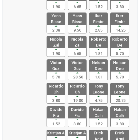
1.90
6.65
1.52
3.80
Yann
Yann
Iker
Iker
Bisse
Bisse
Fimbr
Fimbr
2.38
9.50
2.85
14.25
Nicola
Nicola
Roberto
Roberto
Zal
Zal
De
De
1.90
6.65
1.81
5.70
Victor
Victor
Nelson
Nelson
Guz
Guz
Deo
Deo
5.70
28.50
1.81
5.70
Ricardo
Ricardo
Tony
Tony
Ch
Ch
Leone
Leone
3.80
19.00
4.75
23.75
Davide
Davide
Hakan
Hakan
Fra
Fra
Calh
Calh
1.52
3.80
1.52
3.80
Kristjan A
Kristjan A
Erick
Erick
Agui
Agui