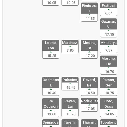
10.05
10.05
Fimbres,
Frattesi,
I
6.64
11.35
Guzman,
Vi
17.15
Leone,
Martinez,
Medina,
Mkhitaryan
Ton
St
3.85
7.57
15.25
17.20
Moreno,
He
16.70
Ocampos,
Palacios,
Pavard,
Ramos,
L
Be
Ser
15.45
10.40
14.50
10.75
Re
Reyes,
Rodriguez,
Soto,
Cecconi
Lui
Osca
17.05
13.60
15.75
14.85
Spinacce,
Taremi,
Thuram,
Topalovic,