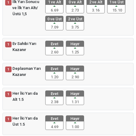
İlk Yarı Sonucu
1 ve Alt
0 ve Alt
2 ve Alt
1 ve Üst
1
ve İlk Yarı Altı/
6.69
2.73
3.16
15.10
Üstü 1,5
0 ve Üst
2 ve Üst
7.09
3.75
Ev Sahibi Yarı
Evet
Hayır
1
Kazanır
2.60
1.25
Deplasman Yarı
Evet
Hayır
1
Kazanır
1.20
2.90
Her İki Yarı da
Evet
Hayır
1
Alt 1.5
2.38
1.31
Her İki Yarı da
Evet
Hayır
1
Üst 1.5
4.69
1.00