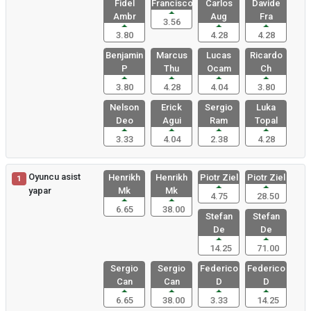
Fidel
Francisco
Carlos
Davide
Ambr
Aug
Fra
3.56
3.80
4.28
4.28
Benjamin
Marcus
Lucas
Ricardo
P
Thu
Ocam
Ch
3.80
4.28
4.04
3.80
Nelson
Erick
Sergio
Luka
Deo
Agui
Ram
Topal
3.33
4.04
2.38
4.28
Oyuncu asist
Henrikh
Henrikh
Piotr Ziel
Piotr Ziel
1
yapar
Mk
Mk
4.75
28.50
6.65
38.00
Stefan
Stefan
De
De
14.25
71.00
Sergio
Sergio
Federico
Federico
Can
Can
D
D
6.65
38.00
3.33
14.25