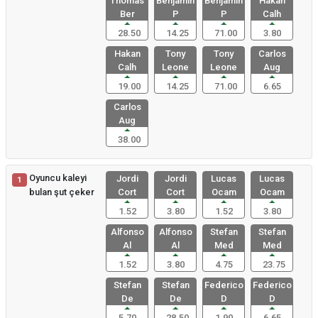
Thomas
Benjamin
Benjamin
Hakan
Ber
P
P
Calh
28.50
14.25
71.00
3.80
Hakan
Tony
Tony
Carlos
Calh
Leone
Leone
Aug
19.00
14.25
71.00
6.65
Carlos
Aug
38.00
Oyuncu kaleyi
Jordi
Jordi
Lucas
Lucas
1
bulan şut çeker
Cort
Cort
Ocam
Ocam
1.52
3.80
1.52
3.80
Alfonso
Alfonso
Stefan
Stefan
Al
Al
Med
Med
1.52
3.80
4.75
23.75
Stefan
Stefan
Federico
Federico
De
De
D
D
5.70
28.50
1.90
6.65