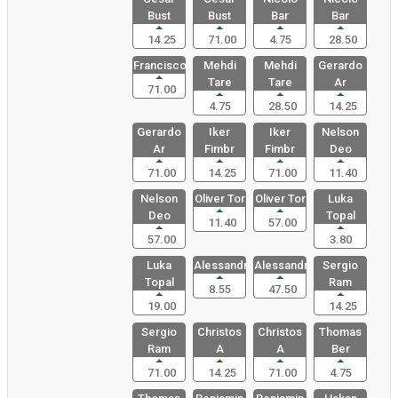
Bust
Bust
Bar
Bar
14.25
71.00
4.75
28.50
Francisco
Mehdi
Mehdi
Gerardo
Tare
Tare
Ar
71.00
4.75
28.50
14.25
Gerardo
Iker
Iker
Nelson
Ar
Fimbr
Fimbr
Deo
71.00
14.25
71.00
11.40
Nelson
Oliver Tor
Oliver Tor
Luka
Deo
Topal
11.40
57.00
57.00
3.80
Luka
Alessandro
Alessandro
Sergio
Topal
Ram
8.55
47.50
19.00
14.25
Sergio
Christos
Christos
Thomas
Ram
A
A
Ber
71.00
14.25
71.00
4.75