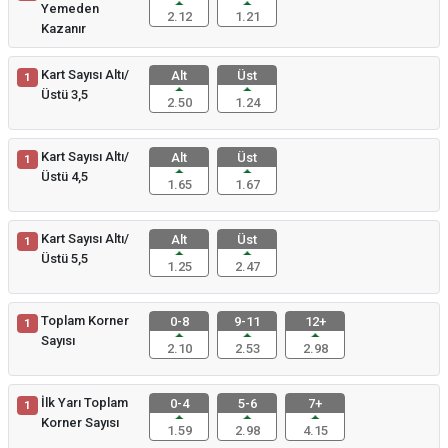
Yemeden
2.12
1.21
Kazanır
Kart Sayısı Altı/
Alt
Üst
1
Üstü 3,5
2.50
1.24
Kart Sayısı Altı/
Alt
Üst
1
Üstü 4,5
1.65
1.67
Kart Sayısı Altı/
Alt
Üst
1
Üstü 5,5
1.25
2.47
Toplam Korner
0-8
9-11
12+
1
Sayısı
2.10
2.53
2.98
İlk Yarı Toplam
0-4
5-6
7+
1
Korner Sayısı
1.59
2.98
4.15