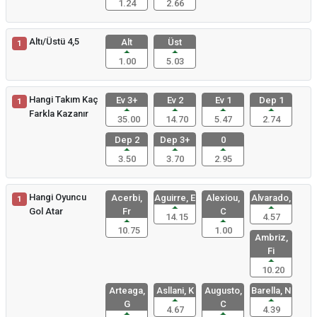
1.24
2.66
Altı/Üstü 4,5
Alt
Üst
1
1.00
5.03
Hangi Takım Kaç
Ev 3+
Ev 2
Ev 1
Dep 1
1
Farkla Kazanır
35.00
14.70
5.47
2.74
Dep 2
Dep 3+
0
3.50
3.70
2.95
Hangi Oyuncu
Acerbi,
Aguirre, E
Alexiou,
Alvarado,
1
Gol Atar
Fr
C
14.15
4.57
10.75
1.00
Ambriz,
Fi
10.20
Arteaga,
Asllani, K
Augusto,
Barella, N
G
C
4.67
4.39