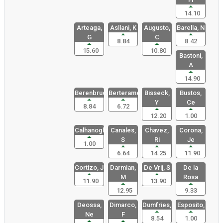
14.10
Arteaga,
Asllani, K
Augusto,
Barella, N
G
C
8.84
8.42
15.60
10.80
Bastoni,
A
14.90
Berenbruch
Berterame,
Bisseck,
Bustos,
Y
Ce
8.84
6.72
12.20
1.00
Calhanoglu
Canales,
Chavez,
Corona,
S
Ri
Je
1.00
6.64
14.25
11.90
Cortizo, J
Darmian,
De Vrij, S
De la
M
Rosa
11.90
13.90
12.95
9.33
Deossa,
Dimarco,
Dumfries,
Esposito,
Ne
F
8.54
1.00