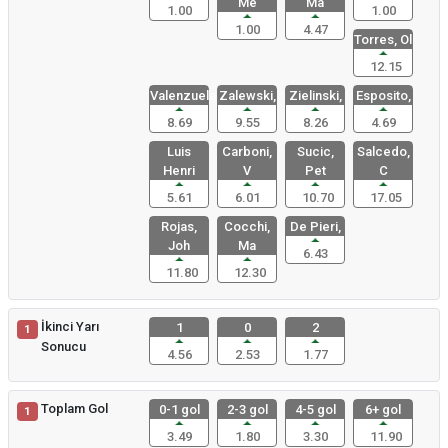
Me
Ma
1.00
1.00
1.00
4.47
Torres, Ol
12.15
Valenzuela
Zalewski,
Zielinski,
Esposito,
8.69
9.55
8.26
4.69
Luis
Carboni,
Sucic,
Salcedo,
Henri
V
Pet
C
5.61
6.01
10.70
17.05
Rojas,
Cocchi,
De Pieri,
Joh
Ma
6.43
11.80
12.30
İkinci Yarı
1
0
2
1
Sonucu
4.56
2.53
1.77
Toplam Gol
0-1 gol
2-3 gol
4-5 gol
6+ gol
1
3.49
1.80
3.30
11.90