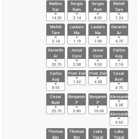
Matteo
Sergio
Sergio
Mehdi
Dar
Ram
Ram
Tare
14.25
2.14
8.55
1.24
Mehdi
Lautaro
Lautaro
Gerardo
Tare
Ma
Ma
Ar
2.14
1.19
1.90
4.75
Gerardo
Jesus
Jesus
Carlos
Ar
Coro
Coro
Aug
23.75
2.38
9.50
2.14
Carlos
Piotr Ziel
Piotr Ziel
Cesar
Aug
Bust
1.62
4.28
8.55
4.75
Cesar
Benjamin
Benjamin
Alessandro
Bust
P
P
2.38
23.75
3.80
19.00
Alessandro
9.50
Thomas
Thomas
Luka
Luka
Ber
Ber
Topal
Topal