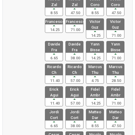
Zal
Zal
Coro
Coro
8.55
47.50
8.55
47.50
Francesco
Francesco
Victor
Victor
Guz
Guz
14.25
71.00
14.25
71.00
Davide
Davide
Yann
Yann
Fra
Fra
Bisse
Bisse
6.65
38.00
14.25
71.00
Ricardo
Ricardo
Marcus
Marcus
Ch
Ch
Thu
Thu
11.40
57.00
4.75
28.50
Erick
Erick
Fidel
Fidel
Agui
Agui
Ambr
Ambr
11.40
57.00
14.25
71.00
Jordi
Jordi
Matteo
Matteo
Cort
Cort
Dar
Dar
6.65
38.00
8.55
47.50
Cesar
Cesar
Nicolo
Nicolo