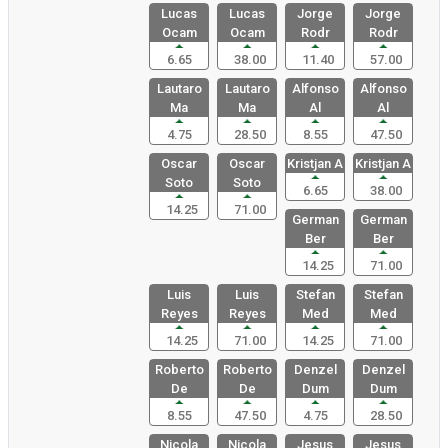
Lucas
Lucas
Jorge
Jorge
Ocam
Ocam
Rodr
Rodr
6.65
38.00
11.40
57.00
Lautaro
Lautaro
Alfonso
Alfonso
Ma
Ma
Al
Al
4.75
28.50
8.55
47.50
Oscar
Oscar
Kristjan A
Kristjan A
Soto
Soto
6.65
38.00
14.25
71.00
German
German
Ber
Ber
14.25
71.00
Luis
Luis
Stefan
Stefan
Reyes
Reyes
Med
Med
14.25
71.00
14.25
71.00
Roberto
Roberto
Denzel
Denzel
De
De
Dum
Dum
8.55
47.50
4.75
28.50
Nicola
Nicola
Jesus
Jesus