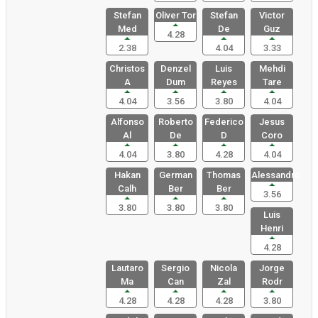
Stefan
Oliver Tor
Stefan
Victor
Med
De
Guz
4.28
2.38
4.04
3.33
Christos
Denzel
Luis
Mehdi
A
Dum
Reyes
Tare
4.04
3.56
3.80
4.04
Alfonso
Roberto
Federico
Jesus
Al
De
D
Coro
4.04
3.80
4.28
4.04
Hakan
German
Thomas
Alessandro
Calh
Ber
Ber
3.56
3.80
3.80
3.80
Luis
Henri
4.28
Lautaro
Sergio
Nicola
Jorge
Ma
Can
Zal
Rodr
4.28
4.28
4.28
3.80