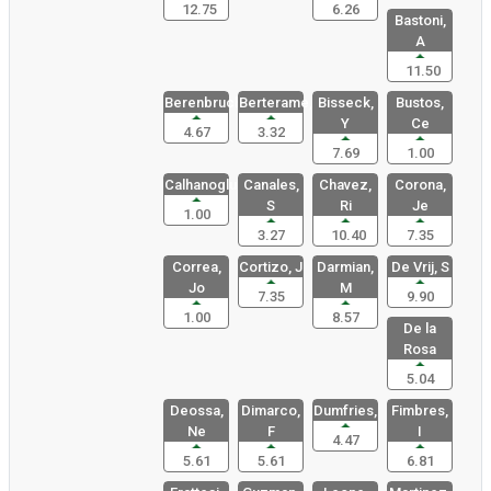
12.75
6.26
Bastoni,
A
11.50
Berenbruch
Berterame,
Bisseck,
Bustos,
Y
Ce
4.67
3.32
7.69
1.00
Calhanoglu
Canales,
Chavez,
Corona,
S
Ri
Je
1.00
3.27
10.40
7.35
Correa,
Cortizo, J
Darmian,
De Vrij, S
Jo
M
7.35
9.90
1.00
8.57
De la
Rosa
5.04
Deossa,
Dimarco,
Dumfries,
Fimbres,
Ne
F
I
4.47
5.61
5.61
6.81