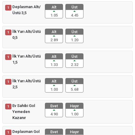
Deplasman Altı/
Alt
Üst
1
Üstü 3,5
1.05
4.45
İlk Yarı Altı/Üstü
Alt
Üst
1
0,5
2.89
1.20
İlk Yarı Altı/Üstü
Alt
Üst
1
1,5
1.33
2.32
İlk Yarı Altı/Üstü
Alt
Üst
1
2,5
1.00
5.68
Ev Sahibi Gol
Evet
Hayır
1
Yemeden
4.90
1.00
Kazanır
Deplasman Gol
Evet
Hayır
1