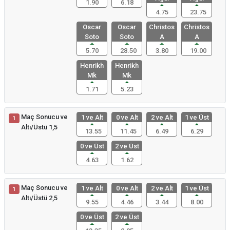
1.90
6.18
4.75
23.75
Oscar
Oscar
Christos
Christos
Soto
Soto
A
A
5.70
28.50
3.80
19.00
Henrikh
Henrikh
Mk
Mk
1.71
5.23
Maç Sonucu ve
1 ve Alt
0 ve Alt
2 ve Alt
1 ve Üst
1
Altı/Üstü 1,5
13.55
11.45
6.49
6.29
0 ve Üst
2 ve Üst
4.63
1.62
Maç Sonucu ve
1 ve Alt
0 ve Alt
2 ve Alt
1 ve Üst
1
Altı/Üstü 2,5
9.55
4.46
3.44
8.00
0 ve Üst
2 ve Üst