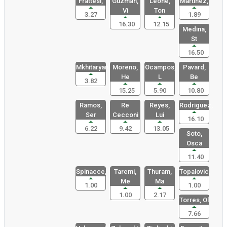
Frattesi,
Guzman,
Leone,
Martinez,
Vi
Ton
3.27
1.89
16.30
12.15
Medina,
St
16.50
Mkhitaryan
Moreno,
Ocampos,
Pavard,
He
L
Be
3.82
15.25
5.90
10.80
Ramos,
Re
Reyes,
Rodriguez,
Ser
Cecconi
Lui
16.10
6.22
9.42
13.05
Soto,
Osca
11.40
Spinacce,
Taremi,
Thuram,
Topalovic,
Me
Ma
1.00
1.00
1.00
2.17
Torres, Ol
7.66