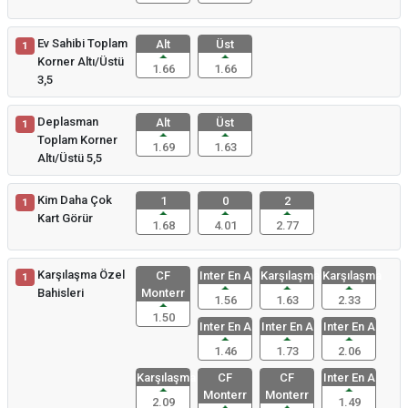
Ev Sahibi Toplam
Alt
Üst
1
Korner Altı/Üstü
1.66
1.66
3,5
Deplasman
Alt
Üst
1
Toplam Korner
1.69
1.63
Altı/Üstü 5,5
Kim Daha Çok
1
0
2
1
Kart Görür
1.68
4.01
2.77
Karşılaşma Özel
CF
Inter En A
Karşılaşma
Karşılaşma
1
Bahisleri
Monterr
1.56
1.63
2.33
1.50
Inter En A
Inter En A
Inter En A
1.46
1.73
2.06
Karşılaşma
CF
CF
Inter En A
Monterr
Monterr
2.09
1.49