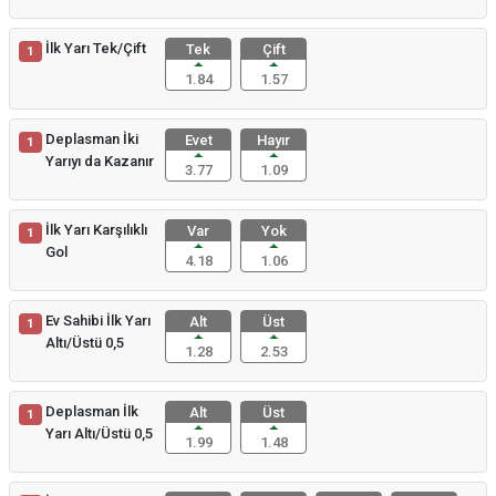
İlk Yarı Tek/Çift
Tek
Çift
1
1.84
1.57
Deplasman İki
Evet
Hayır
1
Yarıyı da Kazanır
3.77
1.09
İlk Yarı Karşılıklı
Var
Yok
1
Gol
4.18
1.06
Ev Sahibi İlk Yarı
Alt
Üst
1
Altı/Üstü 0,5
1.28
2.53
Deplasman İlk
Alt
Üst
1
Yarı Altı/Üstü 0,5
1.99
1.48