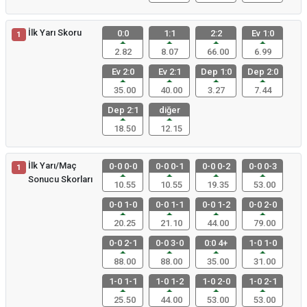
İlk Yarı Skoru
0:0
1:1
2:2
Ev 1:0
1
2.82
8.07
66.00
6.99
Ev 2:0
Ev 2:1
Dep 1:0
Dep 2:0
35.00
40.00
3.27
7.44
Dep 2:1
diğer
18.50
12.15
İlk Yarı/Maç
0-0 0-0
0-0 0-1
0-0 0-2
0-0 0-3
1
Sonucu Skorları
10.55
10.55
19.35
53.00
0-0 1-0
0-0 1-1
0-0 1-2
0-0 2-0
20.25
21.10
44.00
79.00
0-0 2-1
0-0 3-0
0:0 4+
1-0 1-0
88.00
88.00
35.00
31.00
1-0 1-1
1-0 1-2
1-0 2-0
1-0 2-1
25.50
44.00
53.00
53.00