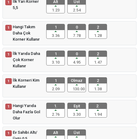
İlk Yarı Korner
Alt
Üst
1
5,5
1.23
2.54
Hangi Takım
1
0
2
1
Daha Çok
3.36
7.78
1.28
Korner Kullanır
İlk Yarıda Daha
1
0
2
1
Çok Korner
3.10
4.95
1.47
Kullanır
İlk Korneri Kim
1
Olmaz
2
1
Kullanır
2.09
130.00
1.38
Hangi Yarıda
1.
Eşit
2.
1
Daha Fazla Gol
2.76
3.30
1.94
Olur
Ev Sahibi Altı/
Alt
Üst
1
Üstü 0,5