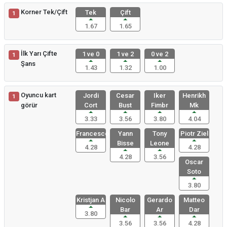
Korner Tek/Çift
Tek
Çift
1
1.67
1.65
İlk Yarı Çifte
1 ve 0
1 ve 2
0 ve 2
1
Şans
1.43
1.32
1.00
Oyuncu kart
Jordi
Cesar
Iker
Henrikh
1
görür
Cort
Bust
Fimbr
Mk
3.33
3.56
3.80
4.04
Francesco
Yann
Tony
Piotr Ziel
Bisse
Leone
4.28
4.28
4.28
3.56
Oscar
Soto
3.80
Kristjan A
Nicolo
Gerardo
Matteo
Bar
Ar
Dar
3.80
3.56
3.56
4.28