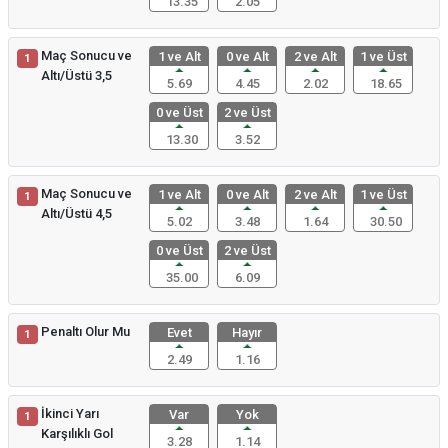
13.35
2.05
Maç Sonucu ve
1 ve Alt
0 ve Alt
2 ve Alt
1 ve Üst
1
Altı/Üstü 3,5
5.69
4.45
2.02
18.65
0 ve Üst
2 ve Üst
13.30
3.52
Maç Sonucu ve
1 ve Alt
0 ve Alt
2 ve Alt
1 ve Üst
1
Altı/Üstü 4,5
5.02
3.48
1.64
30.50
0 ve Üst
2 ve Üst
35.00
6.09
Penaltı Olur Mu
Evet
Hayır
1
2.49
1.16
İkinci Yarı
Var
Yok
1
Karşılıklı Gol
3.28
1.14