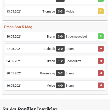
13.05.2021
Tromsoe
3-3
Molde
B
Brann Son 5 Maç
30.05.2021
Brann
3-0
Stroemsgodset
G
27.05.2021
Stabaek
2-0
Brann
M
24.05.2021
Brann
1-2
Bodo/Glimt
M
20.05.2021
Rosenborg
3-2
Brann
M
16.05.2021
Molde
4-0
Brann
M
Şu An Popüler İçerikler