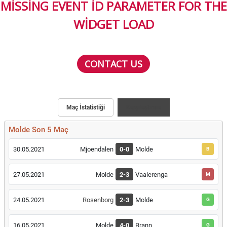
MISSING EVENT ID PARAMETER FOR THE
WIDGET LOAD
CONTACT US
Maç İstatistiği
Karşılaştırma
Molde Son 5 Maç
30.05.2021
Mjoendalen
0-0
Molde
B
27.05.2021
Molde
2-3
Vaalerenga
M
24.05.2021
Rosenborg
2-3
Molde
G
16.05.2021
Molde
4-0
Brann
G