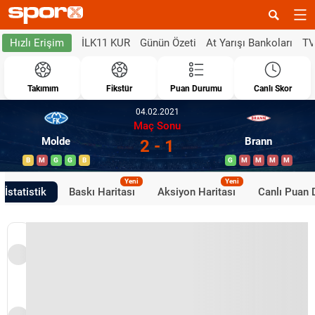
İLK11 KUR
Günün Özeti
At Yarışı Bankoları
TV
Hızlı Erişim
Takımım
Fikstür
Puan Durumu
Canlı Skor
04.02.2021
Maç Sonu
Molde
Brann
2 - 1
B
M
G
G
B
G
M
M
M
M
Yeni
Yeni
İstatistik
Baskı Haritası
Aksiyon Haritası
Canlı Puan