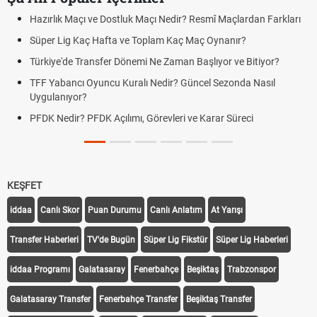
Hazırlık Maçı ve Dostluk Maçı Nedir? Resmî Maçlardan Farkları
Süper Lig Kaç Hafta ve Toplam Kaç Maç Oynanır?
Türkiye'de Transfer Dönemi Ne Zaman Başlıyor ve Bitiyor?
TFF Yabancı Oyuncu Kuralı Nedir? Güncel Sezonda Nasıl
Uygulanıyor?
PFDK Nedir? PFDK Açılımı, Görevleri ve Karar Süreci
KEŞFET
iddaa
Canlı Skor
Puan Durumu
Canlı Anlatım
At Yarışı
Transfer Haberleri
TV'de Bugün
Süper Lig Fikstür
Süper Lig Haberleri
iddaa Programı
Galatasaray
Fenerbahçe
Beşiktaş
Trabzonspor
Galatasaray Transfer
Fenerbahçe Transfer
Beşiktaş Transfer