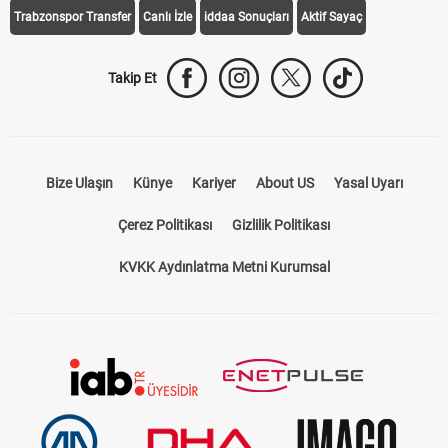
Trabzonspor Transfer
Canlı İzle
iddaa Sonuçları
Aktif Sayaç
Takip Et
Bize Ulaşın
Künye
Kariyer
About US
Yasal Uyarı
Çerez Politikası
Gizlilik Politikası
KVKK Aydınlatma Metni Kurumsal