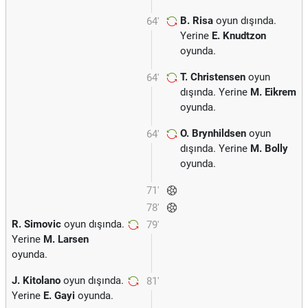
B. Risa
oyun dışında.
64'
Yerine
E. Knudtzon
oyunda.
T. Christensen
oyun
64'
dışında. Yerine
M. Eikrem
oyunda.
O. Brynhildsen
oyun
64'
dışında. Yerine
M. Bolly
oyunda.
71'
78'
R. Simovic
oyun dışında.
79'
Yerine
M. Larsen
oyunda.
J. Kitolano
oyun dışında.
81'
Yerine
E. Gayi
oyunda.