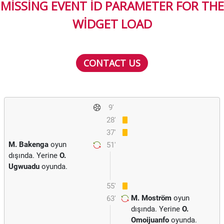
MISSING EVENT ID PARAMETER FOR THE
WIDGET LOAD
CONTACT US
9'
28'
37'
M. Bakenga
oyun
51'
dışında. Yerine
O.
Ugwuadu
oyunda.
55'
M. Moström
oyun
63'
dışında. Yerine
O.
Omoijuanfo
oyunda.