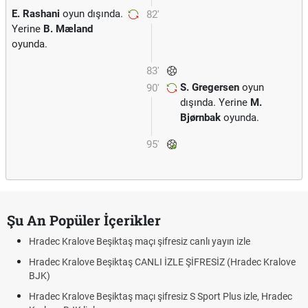
E. Rashani
oyun dışında.
82'
Yerine
B. Mæland
oyunda.
83'
S. Gregersen
oyun
90'
dışında. Yerine
M.
Bjørnbak
oyunda.
95'
Şu An Popüler İçerikler
Hradec Kralove Beşiktaş maçı şifresiz canlı yayın izle
Hradec Kralove Beşiktaş CANLI İZLE ŞİFRESİZ (Hradec Kralove
BJK)
Hradec Kralove Beşiktaş maçı şifresiz S Sport Plus izle, Hradec