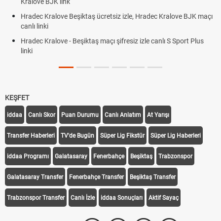
Kralove BJK link
Hradec Kralove Beşiktaş ücretsiz izle, Hradec Kralove BJK maçı
canlı linki
Hradec Kralove - Beşiktaş maçı şifresiz izle canlı S Sport Plus
linki
KEŞFET
iddaa
Canlı Skor
Puan Durumu
Canlı Anlatım
At Yarışı
Transfer Haberleri
TV'de Bugün
Süper Lig Fikstür
Süper Lig Haberleri
iddaa Programı
Galatasaray
Fenerbahçe
Beşiktaş
Trabzonspor
Galatasaray Transfer
Fenerbahçe Transfer
Beşiktaş Transfer
Trabzonspor Transfer
Canlı İzle
iddaa Sonuçları
Aktif Sayaç