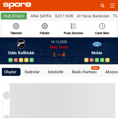
ANA SAYFA
İLK11 KUR
At Yarışı Bankoları
TV
Hızlı Erişim
Takımım
Fikstür
Puan Durumu
Canlı Skor
16.12.2020
Maç Sonu
Odds Ballklubb
Molde
1 - 4
G
M
B
B
G
B
M
G
G
B
Yeni
Olaylar
Kadrolar
İstatistik
Baskı Haritası
Aksiyon