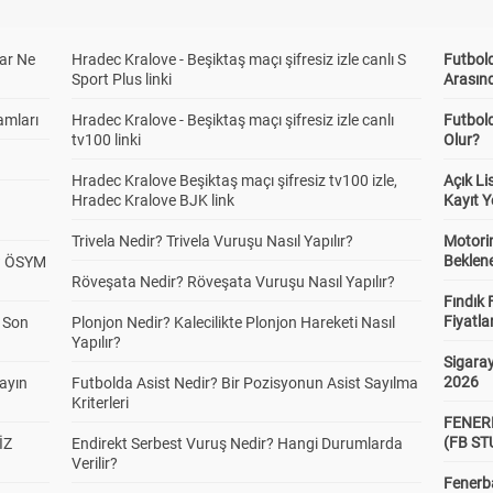
ar Ne
Hradec Kralove - Beşiktaş maçı şifresiz izle canlı S
Futbold
Sport Plus linki
Arasınd
amları
Hradec Kralove - Beşiktaş maçı şifresiz izle canlı
Futbol
tv100 linki
Olur?
Hradec Kralove Beşiktaş maçı şifresiz tv100 izle,
Açık L
Hradec Kralove BJK link
Kayıt Y
Trivela Nedir? Trivela Vuruşu Nasıl Yapılır?
Motorin
Beklene
? ÖSYM
Röveşata Nedir? Röveşata Vuruşu Nasıl Yapılır?
Fındık 
Fiyatla
a Son
Plonjon Nedir? Kalecilikte Plonjon Hareketi Nasıl
Yapılır?
Sigaray
2026
yayın
Futbolda Asist Nedir? Bir Pozisyonun Asist Sayılma
Kriterleri
FENER
(FB S
İZ
Endirekt Serbest Vuruş Nedir? Hangi Durumlarda
Verilir?
Fenerba