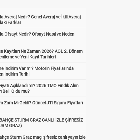
a Averaj Nedir? Genel Averaj ve İkili Averaj
aki Farklar
da Ofsayt Nedir? Ofsayt Nasıl ve Neden
ise Kayıtları Ne Zaman 2026? AÖL 2. Dönem
enileme ve Yeni Kayıt Tarihleri
e İndirim Var mı? Motorin Fiyatlarında
n İndirim Tarihi
Fiyatı Açıklandı mı? 2026 TMO Fındık Alım
rı Belli Oldu mu?
a Zam Mı Geldi? Güncel JTI Sigara Fiyatları
BAHÇE STURM GRAZ CANLI İZLE ŞİFRESİZ
TURM GRAZ)
hçe Sturm Graz maçı şifresiz canlı yayın izle