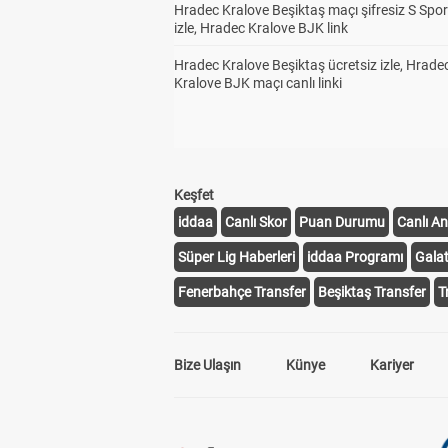
Hradec Kralove Beşiktaş maçı şifresiz S Spor
izle, Hradec Kralove BJK link
Hradec Kralove Beşiktaş ücretsiz izle, Hrade
Kralove BJK maçı canlı linki
Keşfet
iddaa
Canlı Skor
Puan Durumu
Canlı An
Süper Lig Haberleri
iddaa Programı
Gala
Fenerbahçe Transfer
Beşiktaş Transfer
T
Bize Ulaşın
Künye
Kariyer