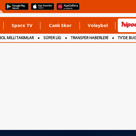
Sporx TV
Canlı Skor
Voleybol
OL MİLLİ TAKIMLAR
SÜPER LİG
TRANSFER HABERLERİ
TV'DE BU