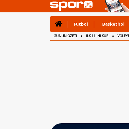
Futbol
Basketbol
GÜNÜN ÖZETİ
İLK 11'İNİ KUR
VOLEYB
CANLI ANLATIM
İNGİLTERE