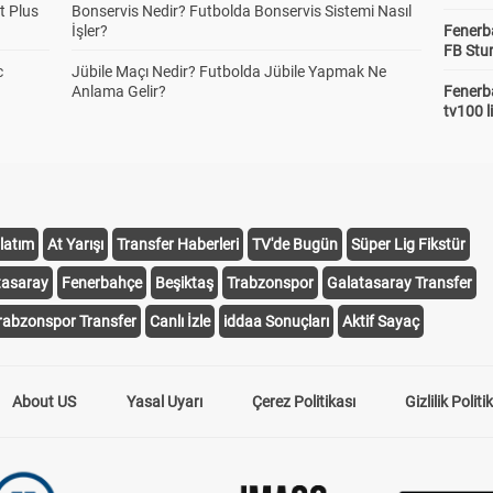
t Plus
Bonservis Nedir? Futbolda Bonservis Sistemi Nasıl
İşler?
Fenerb
FB Stu
c
Jübile Maçı Nedir? Futbolda Jübile Yapmak Ne
Anlama Gelir?
Fenerba
tv100 l
latım
At Yarışı
Transfer Haberleri
TV'de Bugün
Süper Lig Fikstür
tasaray
Fenerbahçe
Beşiktaş
Trabzonspor
Galatasaray Transfer
rabzonspor Transfer
Canlı İzle
iddaa Sonuçları
Aktif Sayaç
About US
Yasal Uyarı
Çerez Politikası
Gizlilik Politi