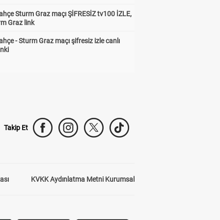
ahçe Sturm Graz maçı ŞİFRESİZ tv100 İZLE,
rm Graz link
hçe - Sturm Graz maçı şifresiz izle canlı
inki
Takip Et
kası
KVKK Aydınlatma Metni Kurumsal