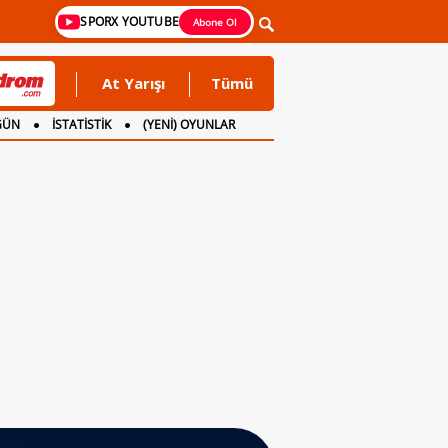
SPORX YOUTUBE
Abone Ol
At Yarışı
Tümü
GÜN
İSTATİSTİK
(YENİ) OYUNLAR