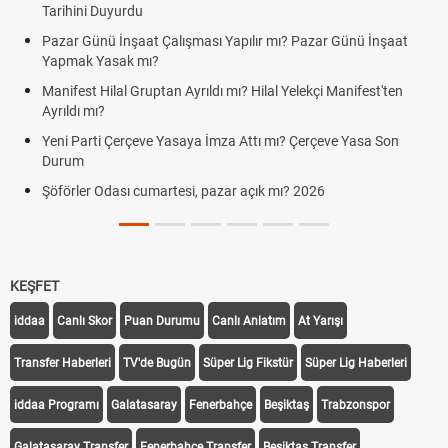
Tarihini Duyurdu
Pazar Günü İnşaat Çalışması Yapılır mı? Pazar Günü İnşaat
Yapmak Yasak mı?
Manifest Hilal Gruptan Ayrıldı mı? Hilal Yelekçi Manifest'ten
Ayrıldı mı?
Yeni Parti Çerçeve Yasaya İmza Attı mı? Çerçeve Yasa Son
Durum
Şöförler Odası cumartesi, pazar açık mı? 2026
KEŞFET
iddaa
Canlı Skor
Puan Durumu
Canlı Anlatım
At Yarışı
Transfer Haberleri
TV'de Bugün
Süper Lig Fikstür
Süper Lig Haberleri
iddaa Programı
Galatasaray
Fenerbahçe
Beşiktaş
Trabzonspor
Galatasaray Transfer
Fenerbahçe Transfer
Beşiktaş Transfer