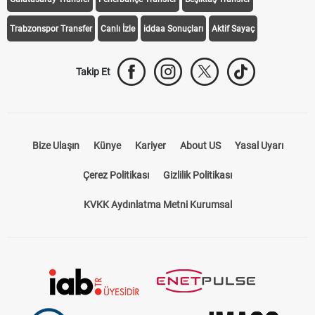
Trabzonspor Transfer
Canlı İzle
iddaa Sonuçları
Aktif Sayaç
Takip Et
Bize Ulaşın
Künye
Kariyer
About US
Yasal Uyarı
Çerez Politikası
Gizlilik Politikası
KVKK Aydınlatma Metni Kurumsal