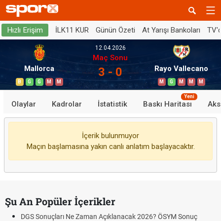
İLK11 KUR
Günün Özeti
At Yarışı Bankoları
TV'
Hızlı Erişim
12.04.2026
Maç Sonu
Mallorca
Rayo Vallecano
3 - 0
B
G
G
M
M
M
G
M
M
M
Yeni
Olaylar
Kadrolar
İstatistik
Baskı Haritası
Aks
İçerik bulunmuyor
Maçın başlamasına yakın canlı anlatım başlayacaktır.
Şu An Popüler İçerikler
DGS Sonuçları Ne Zaman Açıklanacak 2026? ÖSYM Sonuç