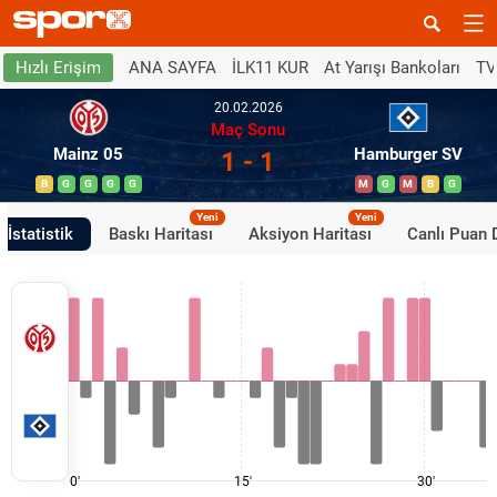
ANA SAYFA
İLK11 KUR
At Yarışı Bankoları
TV
Hızlı Erişim
20.02.2026
Maç Sonu
Mainz 05
Hamburger SV
1 - 1
B
G
G
G
G
M
G
M
B
G
Yeni
Yeni
İstatistik
Baskı Haritası
Aksiyon Haritası
Canlı Puan
0'
15'
30'