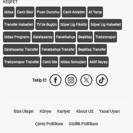
KEŞFET
iddaa
Canlı Skor
Puan Durumu
Canlı Anlatım
At Yarışı
Transfer Haberleri
TV'de Bugün
Süper Lig Fikstür
Süper Lig Haberleri
iddaa Programı
Galatasaray
Fenerbahçe
Beşiktaş
Trabzonspor
Galatasaray Transfer
Fenerbahçe Transfer
Beşiktaş Transfer
Trabzonspor Transfer
Canlı İzle
iddaa Sonuçları
Aktif Sayaç
Takip Et
Bize Ulaşın
Künye
Kariyer
About US
Yasal Uyarı
Çerez Politikası
Gizlilik Politikası