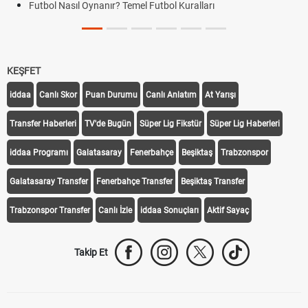
Futbol Nasıl Oynanır? Temel Futbol Kuralları
KEŞFET
iddaa
Canlı Skor
Puan Durumu
Canlı Anlatım
At Yarışı
Transfer Haberleri
TV'de Bugün
Süper Lig Fikstür
Süper Lig Haberleri
iddaa Programı
Galatasaray
Fenerbahçe
Beşiktaş
Trabzonspor
Galatasaray Transfer
Fenerbahçe Transfer
Beşiktaş Transfer
Trabzonspor Transfer
Canlı İzle
iddaa Sonuçları
Aktif Sayaç
Takip Et