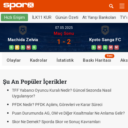
İLK11 KUR
Günün Özeti
At Yarışı Bankoları
TV'
Hızlı Erişim
07.05.2025
Maç Sonu
Machida Zelvia
Kyoto Sanga FC
1 - 2
G
B
G
M
G
G
M
G
M
M
Yeni
Olaylar
Kadrolar
İstatistik
Baskı Haritası
Aks
Şu An Popüler İçerikler
TFF Yabancı Oyuncu Kuralı Nedir? Güncel Sezonda Nasıl
Uygulanıyor?
PFDK Nedir? PFDK Açılımı, Görevleri ve Karar Süreci
Puan Durumunda AG, OM ve Diğer Kısaltmalar Ne Anlama Gelir?
Skor Ne Demek? Sporda Skor ve Sonuç Kavramları