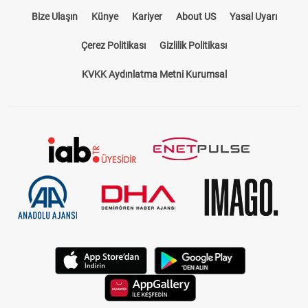
Bize Ulaşın
Künye
Kariyer
About US
Yasal Uyarı
Çerez Politikası
Gizlilik Politikası
KVKK Aydınlatma Metni Kurumsal