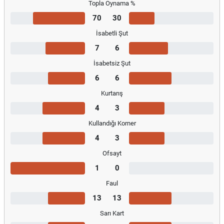
Topla Oynama %
70
30
İsabetli Şut
7
6
İsabetsiz Şut
6
6
Kurtarış
4
3
Kullandığı Korner
4
3
Ofsayt
1
0
Faul
13
13
Sarı Kart