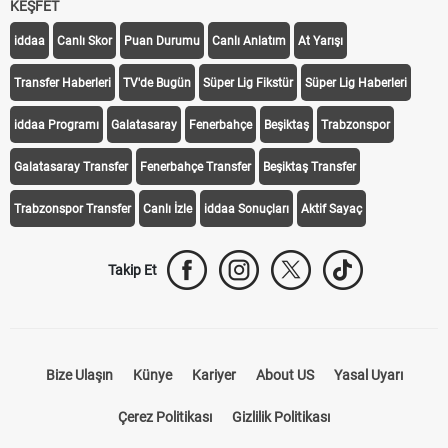
KEŞFET
iddaa
Canlı Skor
Puan Durumu
Canlı Anlatım
At Yarışı
Transfer Haberleri
TV'de Bugün
Süper Lig Fikstür
Süper Lig Haberleri
iddaa Programı
Galatasaray
Fenerbahçe
Beşiktaş
Trabzonspor
Galatasaray Transfer
Fenerbahçe Transfer
Beşiktaş Transfer
Trabzonspor Transfer
Canlı İzle
iddaa Sonuçları
Aktif Sayaç
Takip Et
Bize Ulaşın
Künye
Kariyer
About US
Yasal Uyarı
Çerez Politikası
Gizlilik Politikası