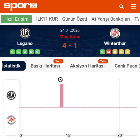
İLK11 KUR
Günün Özeti
At Yarışı Bankoları
TV
Hızlı Erişim
24.01.2026
Maç Sonu
Lugano
Winterthur
4 - 1
G
G
G
G
G
G
M
B
B
B
Yeni
Yeni
İstatistik
Baskı Haritası
Aksiyon Haritası
Canlı Puan
0'
15'
30'