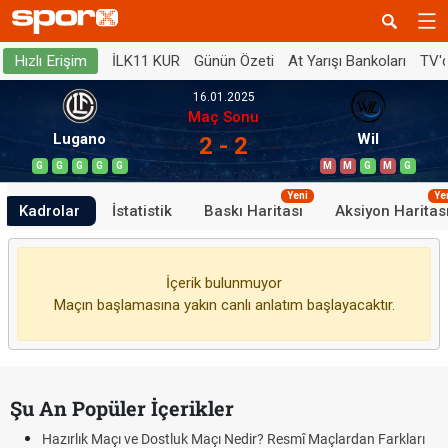
İLK11 KUR
Günün Özeti
At Yarışı Bankoları
TV'
Hızlı Erişim
16.01.2025
Maç Sonu
Lugano
Wil
2 - 2
G
G
G
G
G
M
M
G
M
G
Yeni
Ye
Kadrolar
İstatistik
Baskı Haritası
Aksiyon Haritas
İçerik bulunmuyor
Maçın başlamasına yakın canlı anlatım başlayacaktır.
Şu An Popüler İçerikler
Hazırlık Maçı ve Dostluk Maçı Nedir? Resmî Maçlardan Farkları