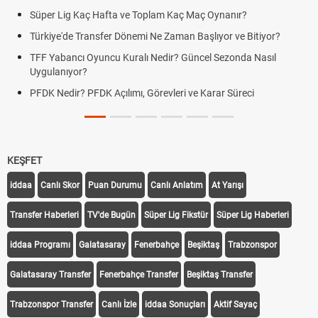
Süper Lig Kaç Hafta ve Toplam Kaç Maç Oynanır?
Türkiye'de Transfer Dönemi Ne Zaman Başlıyor ve Bitiyor?
TFF Yabancı Oyuncu Kuralı Nedir? Güncel Sezonda Nasıl
Uygulanıyor?
PFDK Nedir? PFDK Açılımı, Görevleri ve Karar Süreci
KEŞFET
iddaa
Canlı Skor
Puan Durumu
Canlı Anlatım
At Yarışı
Transfer Haberleri
TV'de Bugün
Süper Lig Fikstür
Süper Lig Haberleri
iddaa Programı
Galatasaray
Fenerbahçe
Beşiktaş
Trabzonspor
Galatasaray Transfer
Fenerbahçe Transfer
Beşiktaş Transfer
Trabzonspor Transfer
Canlı İzle
iddaa Sonuçları
Aktif Sayaç