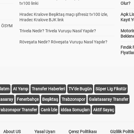
tv100 linki
Olur?
Hradec Kralove Beşiktaş maçı şifresiz tv100 izle,
Açık L
Hradec Kralove BJK link
Kayıt Y
? ÖSYM
Trivela Nedir? Trivela Vuruşu Nasıl Yapılır?
Motorin
Beklene
Röveşata Nedir? Röveşata Vuruşu Nasıl Yapılır?
Fındık 
Fiyatla
latım
At Yarışı
Transfer Haberleri
TV'de Bugün
Süper Lig Fikstür
tasaray
Fenerbahçe
Beşiktaş
Trabzonspor
Galatasaray Transfer
rabzonspor Transfer
Canlı İzle
iddaa Sonuçları
Aktif Sayaç
About US
Yasal Uyarı
Çerez Politikası
Gizlilik Politi