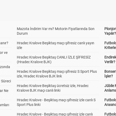
Mazota İndirim Var mı? Motorin Fiyatlarında Son
Plonjon
Durum
Yapılır
anır?
Hradec Kralove Beşiktaş maçı şifresiz canlı yayın
Futbold
izle
Kriterle
or ve
Hradec Kralove Beşiktaş CANLI İZLE ŞİFRESİZ
Endire
(Hradec Kralove BJK)
Verilir?
ezonda
Hradec Kralove Beşiktaş maçı şifresiz S Sport Plus
Bonserv
izle, Hradec Kralove BJK link
İşler?
 Süreci
Hradec Kralove Beşiktaş ücretsiz izle, Hradec
Jübile
Kralove BJK maçı canlı linki
Anlama
ar Ne
Hradec Kralove - Beşiktaş maçı şifresiz izle canlı S
Futbold
Sport Plus linki
Arasınd
amları
Hradec Kralove - Beşiktaş maçı şifresiz izle canlı
Futbol