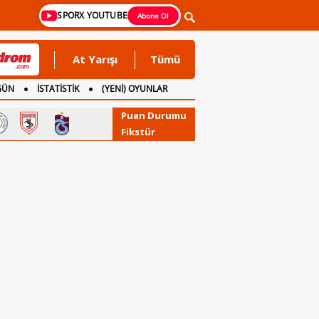
SPORX YOUTUBE
Abone Ol
At Yarışı
Tümü
GÜN
İSTATİSTİK
(YENİ) OYUNLAR
Puan Durumu
Fikstür