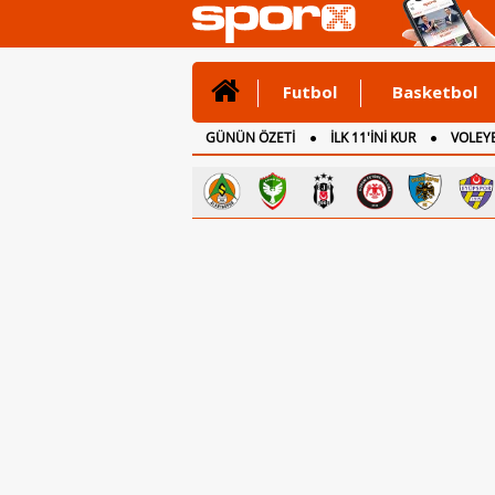
Futbol
Basketbol
GÜNÜN ÖZETİ
İLK 11'İNİ KUR
VOLEYB
CANLI ANLATIM
İNGİLTERE