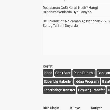
Deplasman Golü Kuralı Nedir? Hangi
Organizasyonlarda Uygulanıyor?
DGS Sonuçları Ne Zaman Açıklanacak 2026
Sonuç Tarihini Duyurdu
Keşfet
iddaa
Canlı Skor
Puan Durumu
Canlı An
Süper Lig Haberleri
iddaa Programı
Gala
Fenerbahçe Transfer
Beşiktaş Transfer
T
Bize Ulaşın
Künye
Kariyer