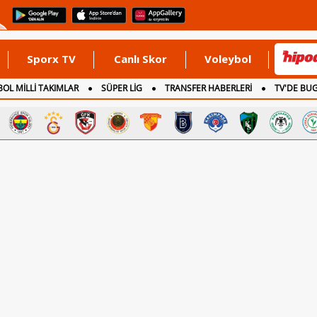
Sporx TV
Canlı Skor
Voleybol
OL MİLLİ TAKIMLAR
SÜPER LİG
TRANSFER HABERLERİ
TV'DE BU