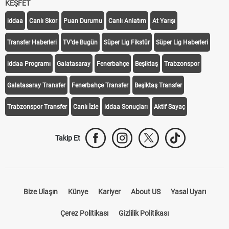
KEŞFET
iddaa
Canlı Skor
Puan Durumu
Canlı Anlatım
At Yarışı
Transfer Haberleri
TV'de Bugün
Süper Lig Fikstür
Süper Lig Haberleri
iddaa Programı
Galatasaray
Fenerbahçe
Beşiktaş
Trabzonspor
Galatasaray Transfer
Fenerbahçe Transfer
Beşiktaş Transfer
Trabzonspor Transfer
Canlı İzle
iddaa Sonuçları
Aktif Sayaç
Takip Et
Bize Ulaşın
Künye
Kariyer
About US
Yasal Uyarı
Çerez Politikası
Gizlilik Politikası