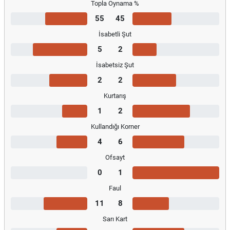
Topla Oynama %
55
45
İsabetli Şut
5
2
İsabetsiz Şut
2
2
Kurtarış
1
2
Kullandığı Korner
4
6
Ofsayt
0
1
Faul
11
8
Sarı Kart