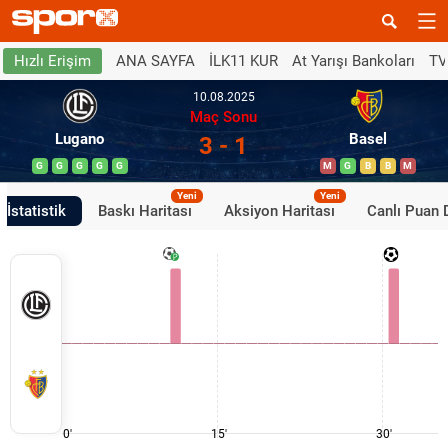
ANA SAYFA
İLK11 KUR
At Yarışı Bankoları
TV
Hızlı Erişim
10.08.2025
Maç Sonu
Lugano
Basel
3 - 1
G
G
G
G
G
M
G
B
B
M
Yeni
Yeni
İstatistik
Baskı Haritası
Aksiyon Haritası
Canlı Puan
0'
15'
30'