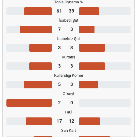
Topla Oynama %
61
39
İsabetli Şut
7
3
İsabetsiz Şut
3
3
Kurtarış
3
3
Kullandığı Korner
5
3
Ofsayt
2
0
Faul
17
12
Sarı Kart