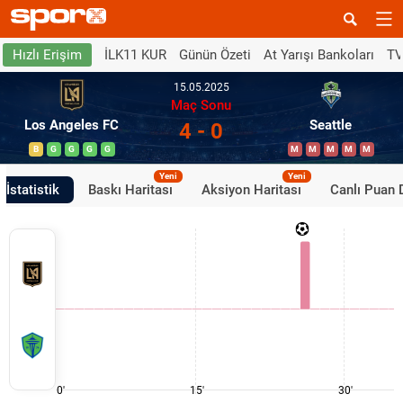
İLK11 KUR
Günün Özeti
At Yarışı Bankoları
TV
Hızlı Erişim
15.05.2025
Maç Sonu
Los Angeles FC
Seattle
4 - 0
B
G
G
G
G
M
M
M
M
M
Yeni
Yeni
İstatistik
Baskı Haritası
Aksiyon Haritası
Canlı Puan
0'
15'
30'