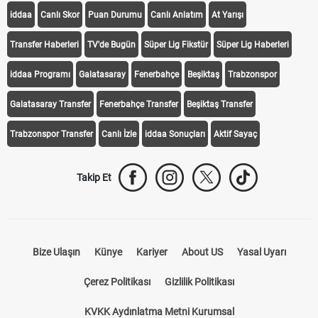
iddaa
Canlı Skor
Puan Durumu
Canlı Anlatım
At Yarışı
Transfer Haberleri
TV'de Bugün
Süper Lig Fikstür
Süper Lig Haberleri
iddaa Programı
Galatasaray
Fenerbahçe
Beşiktaş
Trabzonspor
Galatasaray Transfer
Fenerbahçe Transfer
Beşiktaş Transfer
Trabzonspor Transfer
Canlı İzle
iddaa Sonuçları
Aktif Sayaç
Takip Et
Bize Ulaşın
Künye
Kariyer
About US
Yasal Uyarı
Çerez Politikası
Gizlilik Politikası
KVKK Aydınlatma Metni Kurumsal