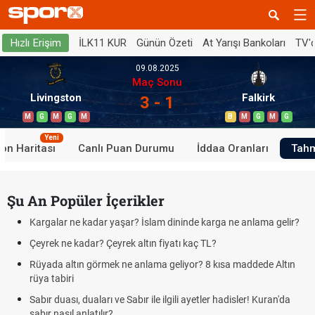
İLK11 KUR
Günün Özeti
At Yarışı Bankoları
TV'
Hızlı Erişim
09.08.2025
Maç Sonu
Livingston
Falkirk
3 - 1
M
G
M
G
M
B
M
G
M
G
Yeni
on Haritası
Canlı Puan Durumu
İddaa Oranları
Tahm
Şu An Popüler İçerikler
Kargalar ne kadar yaşar? İslam dininde karga ne anlama gelir?
Çeyrek ne kadar? Çeyrek altın fiyatı kaç TL?
Rüyada altın görmek ne anlama geliyor? 8 kısa maddede Altın
rüya tabiri
Sabır duası, duaları ve Sabır ile ilgili ayetler hadisler! Kuran'da
sabır nasıl anlatılır?