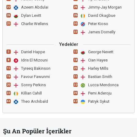
Azeem Abdulai
Jimmy-Jay Morgan
22
24
Dylan Levitt
David Okagbue
24
26
Charlie Wellens
Peter Kioso
25
30
James Dornelly
33
Yedekler
Daniel Happe
George Nevett
5
15
Idris El Mizouni
Cian Hayes
8
18
Tyreeq Bakinson
Harley Mills
15
23
Favour Fawunmi
Bastian Smith
19
31
Sonny Perkins
Lucca Mendonca
20
32
Killian Cahill
Pemi Aderoju
33
39
Theo Archibald
Patryk Sykut
44
42
Şu An Popüler İçerikler