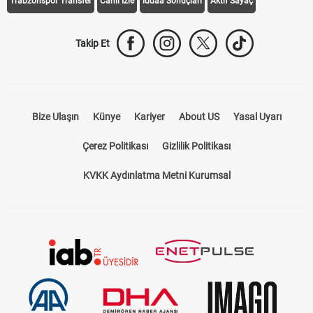
Trabzonspor Transfer
Canlı İzle
iddaa Sonuçları
Aktif Sayaç
Takip Et
Bize Ulaşın
Künye
Kariyer
About US
Yasal Uyarı
Çerez Politikası
Gizlilik Politikası
KVKK Aydınlatma Metni Kurumsal