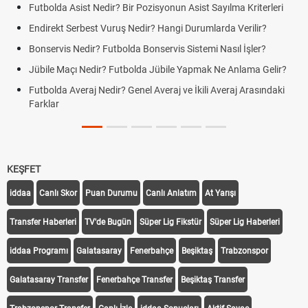
Futbolda Asist Nedir? Bir Pozisyonun Asist Sayılma Kriterleri
Endirekt Serbest Vuruş Nedir? Hangi Durumlarda Verilir?
Bonservis Nedir? Futbolda Bonservis Sistemi Nasıl İşler?
Jübile Maçı Nedir? Futbolda Jübile Yapmak Ne Anlama Gelir?
Futbolda Averaj Nedir? Genel Averaj ve İkili Averaj Arasındaki
Farklar
KEŞFET
iddaa
Canlı Skor
Puan Durumu
Canlı Anlatım
At Yarışı
Transfer Haberleri
TV'de Bugün
Süper Lig Fikstür
Süper Lig Haberleri
iddaa Programı
Galatasaray
Fenerbahçe
Beşiktaş
Trabzonspor
Galatasaray Transfer
Fenerbahçe Transfer
Beşiktaş Transfer