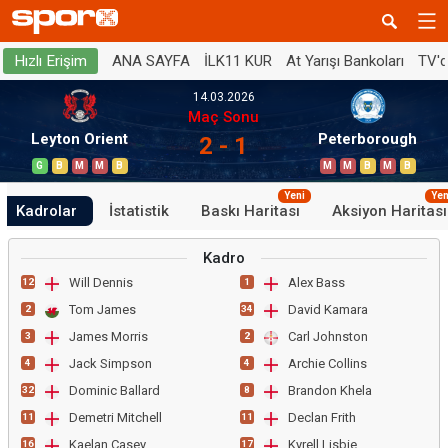
ANA SAYFA
İLK11 KUR
At Yarışı Bankoları
TV'
Hızlı Erişim
14.03.2026
Maç Sonu
Leyton Orient
Peterborough
2 - 1
G
B
M
M
B
M
M
B
M
B
Yeni
Yen
Kadrolar
İstatistik
Baskı Haritası
Aksiyon Haritası
Kadro
Will Dennis
Alex Bass
12
1
Tom James
David Kamara
2
34
James Morris
Carl Johnston
3
2
Jack Simpson
Archie Collins
4
4
Dominic Ballard
Brandon Khela
32
8
Demetri Mitchell
Declan Frith
11
11
Kaelan Casey
Kyrell Lisbie
16
17