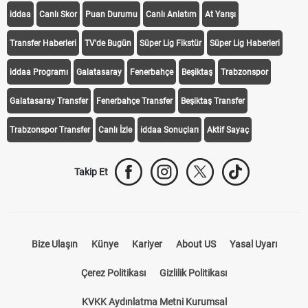
KEŞFET
iddaa
Canlı Skor
Puan Durumu
Canlı Anlatım
At Yarışı
Transfer Haberleri
TV'de Bugün
Süper Lig Fikstür
Süper Lig Haberleri
iddaa Programı
Galatasaray
Fenerbahçe
Beşiktaş
Trabzonspor
Galatasaray Transfer
Fenerbahçe Transfer
Beşiktaş Transfer
Trabzonspor Transfer
Canlı İzle
iddaa Sonuçları
Aktif Sayaç
Takip Et
Bize Ulaşın
Künye
Kariyer
About US
Yasal Uyarı
Çerez Politikası
Gizlilik Politikası