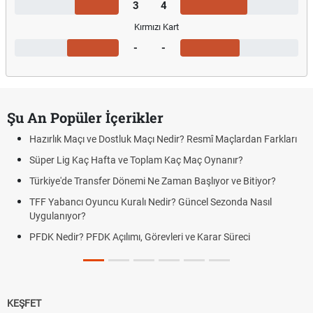
3
4
Kırmızı Kart
-
-
Şu An Popüler İçerikler
Maçı ve Dostluk Maçı Nedir? Resmî Maçlardan Farkları
Puan Durumu
g Kaç Hafta ve Toplam Kaç Maç Oynanır?
Skor Ne Dem
e Transfer Dönemi Ne Zaman Başlıyor ve Bitiyor?
Futbol Nasıl
ncı Oyuncu Kuralı Nedir? Güncel Sezonda Nasıl
Deplasman G
yor?
Uygulanıyor
r? PFDK Açılımı, Görevleri ve Karar Süreci
DGS Sonuçl
Tarihini Duy