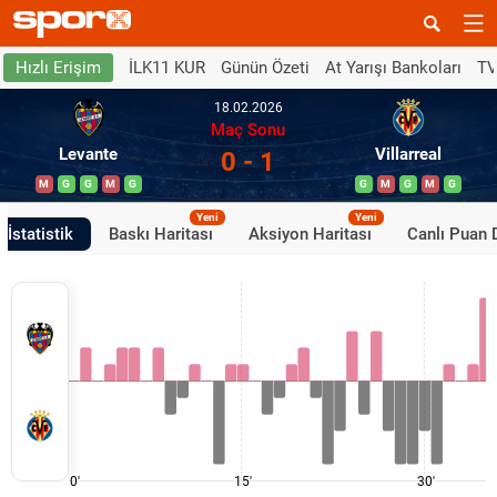
İLK11 KUR
Günün Özeti
At Yarışı Bankoları
TV
Hızlı Erişim
18.02.2026
Maç Sonu
Levante
Villarreal
0 - 1
M
G
G
M
G
G
M
G
M
G
Yeni
Yeni
İstatistik
Baskı Haritası
Aksiyon Haritası
Canlı Puan
0'
15'
30'