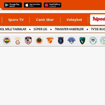
Sporx TV
Canlı Skor
Voleybol
OL MİLLİ TAKIMLAR
SÜPER LİG
TRANSFER HABERLERİ
TV'DE BU