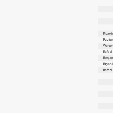
Ricard
Paulite
Werto
Rafael
Benjam
Bryan 
Rafael