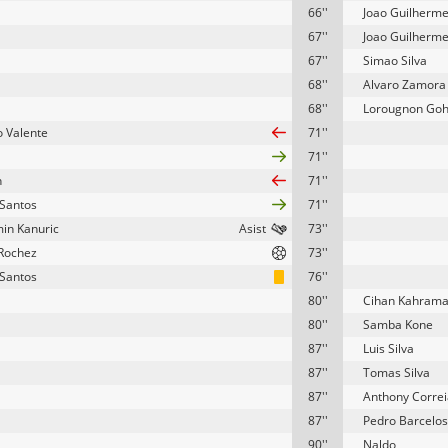
66''
Joao Guilherm
67''
Joao Guilherm
67''
Simao Silva
68''
Alvaro Zamora
68''
Lorougnon Goh
o Valente
71''
71''
n
71''
 Santos
71''
in Kanuric
73''
Rochez
73''
 Santos
76''
80''
Cihan Kahram
80''
Samba Kone
87''
Luis Silva
87''
Tomas Silva
87''
Anthony Correi
87''
Pedro Barcelos
90''
Naldo