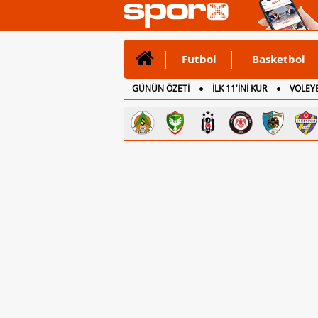
Futbol
Basketbol
GÜNÜN ÖZETİ
İLK 11'İNİ KUR
VOLEYB
CANLI ANLATIM
İNGİLTERE