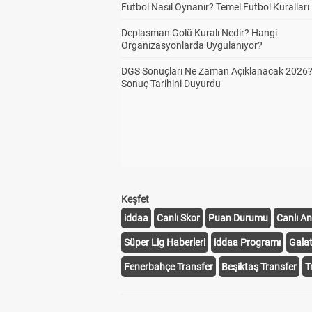
Futbol Nasıl Oynanır? Temel Futbol Kuralları
Deplasman Golü Kuralı Nedir? Hangi
Organizasyonlarda Uygulanıyor?
DGS Sonuçları Ne Zaman Açıklanacak 2026
Sonuç Tarihini Duyurdu
Keşfet
iddaa
Canlı Skor
Puan Durumu
Canlı An
Süper Lig Haberleri
iddaa Programı
Gala
Fenerbahçe Transfer
Beşiktaş Transfer
T