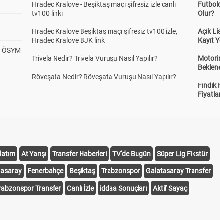
Hradec Kralove - Beşiktaş maçı şifresiz izle canlı
Futbol
tv100 linki
Olur?
Hradec Kralove Beşiktaş maçı şifresiz tv100 izle,
Açık L
Hradec Kralove BJK link
Kayıt Y
? ÖSYM
Trivela Nedir? Trivela Vuruşu Nasıl Yapılır?
Motorin
Beklene
Röveşata Nedir? Röveşata Vuruşu Nasıl Yapılır?
Fındık 
Fiyatla
latım
At Yarışı
Transfer Haberleri
TV'de Bugün
Süper Lig Fikstür
tasaray
Fenerbahçe
Beşiktaş
Trabzonspor
Galatasaray Transfer
rabzonspor Transfer
Canlı İzle
iddaa Sonuçları
Aktif Sayaç