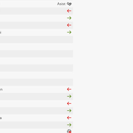
e
e
i
an
a