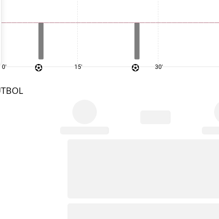
0'
15'
30'
UTBOL