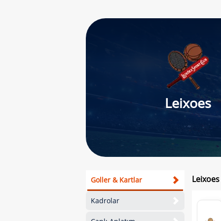
Leixoes
Leixoes
Goller & Kartlar
Kadrolar