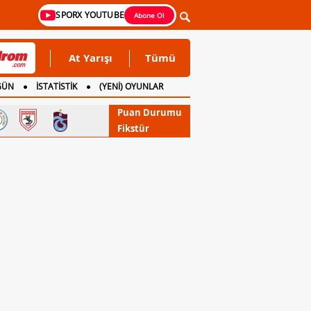
SPORX YOUTUBE
Abone Ol
At Yarışı
Tümü
GÜN
İSTATİSTİK
(YENİ) OYUNLAR
Puan Durumu
Fikstür