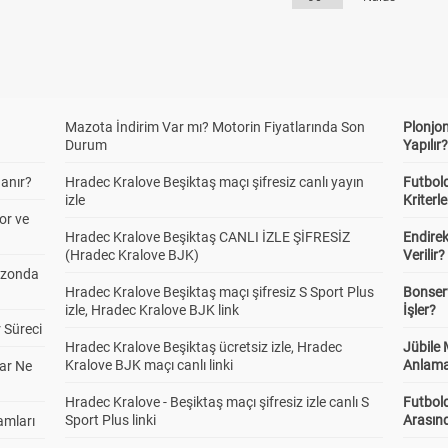
Mazota İndirim Var mı? Motorin Fiyatlarında Son
Plonjon
Durum
Yapılır
anır?
Hradec Kralove Beşiktaş maçı şifresiz canlı yayın
Futbold
izle
Kriterle
or ve
Hradec Kralove Beşiktaş CANLI İZLE ŞİFRESİZ
Endire
(Hradec Kralove BJK)
Verilir?
ezonda
Hradec Kralove Beşiktaş maçı şifresiz S Sport Plus
Bonserv
izle, Hradec Kralove BJK link
İşler?
 Süreci
Hradec Kralove Beşiktaş ücretsiz izle, Hradec
Jübile
Kralove BJK maçı canlı linki
Anlama
ar Ne
Hradec Kralove - Beşiktaş maçı şifresiz izle canlı S
Futbold
Sport Plus linki
Arasınd
amları