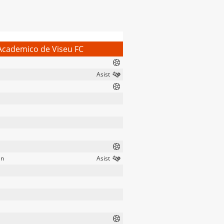
Academico de Viseu FC
an