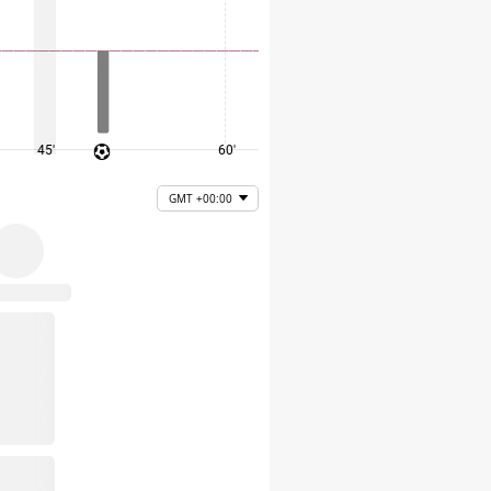
45'
60'
75'
GMT +00:00