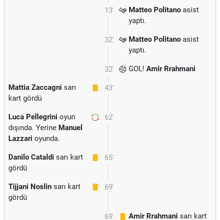
Matteo Politano
asist
13'
yaptı.
Matteo Politano
asist
32'
yaptı.
GOL!
Amir Rrahmani
32'
Mattia Zaccagni
sarı
43'
kart gördü
Luca Pellegrini
oyun
62'
dışında. Yerine
Manuel
Lazzari
oyunda.
Danilo Cataldi
sarı kart
65'
gördü
Tijjani Noslin
sarı kart
69'
gördü
Amir Rrahmani
sarı kart
69'