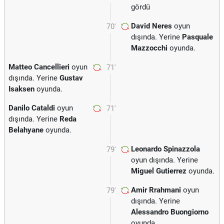
gördü
David Neres
oyun
70'
dışında. Yerine
Pasquale
Mazzocchi
oyunda.
Matteo Cancellieri
oyun
71'
dışında. Yerine
Gustav
Isaksen
oyunda.
Danilo Cataldi
oyun
71'
dışında. Yerine
Reda
Belahyane
oyunda.
Leonardo Spinazzola
79'
oyun dışında. Yerine
Miguel Gutierrez
oyunda.
Amir Rrahmani
oyun
79'
dışında. Yerine
Alessandro Buongiorno
oyunda.