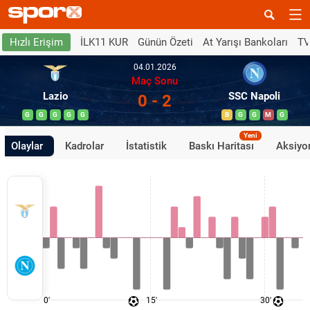
İLK11 KUR
Günün Özeti
At Yarışı Bankoları
TV
Hızlı Erişim
04.01.2026
Maç Sonu
Lazio
SSC Napoli
0 - 2
G
G
G
G
G
B
G
G
M
G
Yeni
Olaylar
Kadrolar
İstatistik
Baskı Haritası
Aksiyon
0'
15'
30'