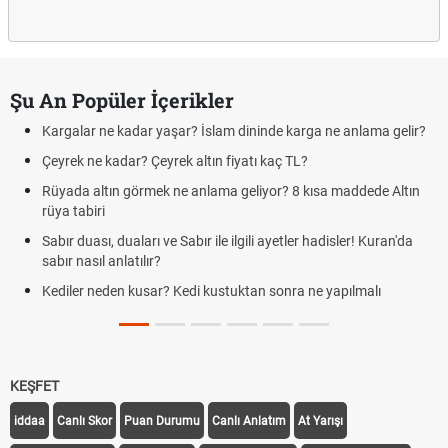
Şu An Popüler İçerikler
Kargalar ne kadar yaşar? İslam dininde karga ne anlama gelir?
Çeyrek ne kadar? Çeyrek altın fiyatı kaç TL?
Rüyada altın görmek ne anlama geliyor? 8 kısa maddede Altın
rüya tabiri
Sabır duası, duaları ve Sabır ile ilgili ayetler hadisler! Kuran'da
sabır nasıl anlatılır?
Kediler neden kusar? Kedi kustuktan sonra ne yapılmalı
KEŞFET
iddaa
Canlı Skor
Puan Durumu
Canlı Anlatım
At Yarışı