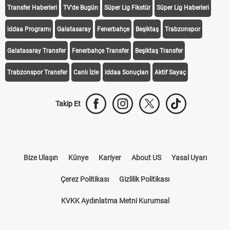
Transfer Haberleri
TV'de Bugün
Süper Lig Fikstür
Süper Lig Haberleri
iddaa Programı
Galatasaray
Fenerbahçe
Beşiktaş
Trabzonspor
Galatasaray Transfer
Fenerbahçe Transfer
Beşiktaş Transfer
Trabzonspor Transfer
Canlı İzle
iddaa Sonuçları
Aktif Sayaç
Takip Et
Bize Ulaşın
Künye
Kariyer
About US
Yasal Uyarı
Çerez Politikası
Gizlilik Politikası
KVKK Aydınlatma Metni Kurumsal