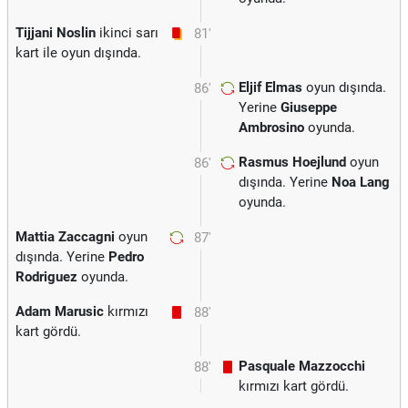
Tijjani Noslin
ikinci sarı
81'
kart ile oyun dışında.
Eljif Elmas
oyun dışında.
86'
Yerine
Giuseppe
Ambrosino
oyunda.
Rasmus Hoejlund
oyun
86'
dışında. Yerine
Noa Lang
oyunda.
Mattia Zaccagni
oyun
87'
dışında. Yerine
Pedro
Rodriguez
oyunda.
Adam Marusic
kırmızı
88'
kart gördü.
Pasquale Mazzocchi
88'
kırmızı kart gördü.