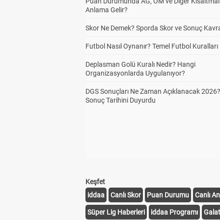
Puan Durumunda AG, OM ve Diğer Kısaltmal
Anlama Gelir?
Skor Ne Demek? Sporda Skor ve Sonuç Kavr
Futbol Nasıl Oynanır? Temel Futbol Kuralları
Deplasman Golü Kuralı Nedir? Hangi
Organizasyonlarda Uygulanıyor?
DGS Sonuçları Ne Zaman Açıklanacak 2026
Sonuç Tarihini Duyurdu
Keşfet
iddaa
Canlı Skor
Puan Durumu
Canlı An
Süper Lig Haberleri
iddaa Programı
Gala