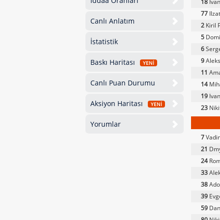
İddaa Oranları
18
Ivan
77
Ilza
Canlı Anlatım
2
Kiril
5
Domi
İstatistik
6
Serge
9
Aleks
Baskı Haritası
YENİ
11
Ama
Canlı Puan Durumu
14
Miha
19
Ivan
Aksiyon Haritası
YENİ
23
Niki
Yorumlar
7
Vadi
21
Dmy
24
Rom
33
Alek
38
Adol
39
Evge
59
Dani
80
Niki