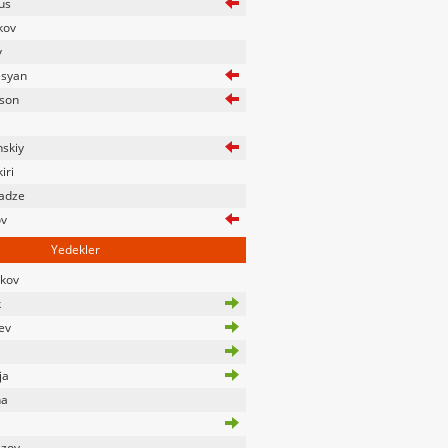
us
kov
v
syan
son
nskiy
iri
nadze
ov
Yedekler
ykov
k
ev
ja
na
zov