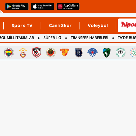
Sporx TV
Canlı Skor
Voleybol
OL MİLLİ TAKIMLAR
SÜPER LİG
TRANSFER HABERLERİ
TV'DE BU