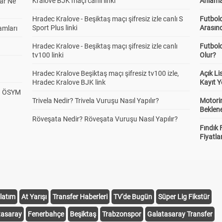
Kralove BJK maçı canlı linki
Anlama
ar Ne
Hradec Kralove - Beşiktaş maçı şifresiz izle canlı S
Futbold
Sport Plus linki
Arasınd
amları
Hradec Kralove - Beşiktaş maçı şifresiz izle canlı
Futbol
tv100 linki
Olur?
Hradec Kralove Beşiktaş maçı şifresiz tv100 izle,
Açık L
Hradec Kralove BJK link
Kayıt Y
? ÖSYM
Trivela Nedir? Trivela Vuruşu Nasıl Yapılır?
Motorin
Beklene
Röveşata Nedir? Röveşata Vuruşu Nasıl Yapılır?
Fındık 
Fiyatla
latım
At Yarışı
Transfer Haberleri
TV'de Bugün
Süper Lig Fikstür
tasaray
Fenerbahçe
Beşiktaş
Trabzonspor
Galatasaray Transfer