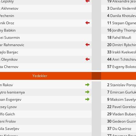
 Lepskiy
19
Alexandre Jes
t Akhmetov
3
Danila Vederni
 Pechenin
4
Danila Khotule
nik Oroz
11
Stepan Ogane
y Babkin
16
Jordhy Thomp
ei Sutormin
18
Fahd Moufi
r Rahmanovic
20
Dmitri Rybchi
jlo Banjac
33
Irakli Kvekvesk
 Oleynikov
44
Anri Tchitchi
ta Chernov
57
Evgeny Bolot
Yedekler
m Rakov
2
Stanislav Poro
tro Ivanisenya
7
Emircan Gurlu
an Evgenjev
9
Maksim Savely
sey Lysov
22
Pavel Gorelov
fo Gaich
29
Vladan Buban
ni Frolov
30
Gedeon Guzi
la Saveljev
37
Du Queiroz
ta Kokarev
77
Atsamaz Reva