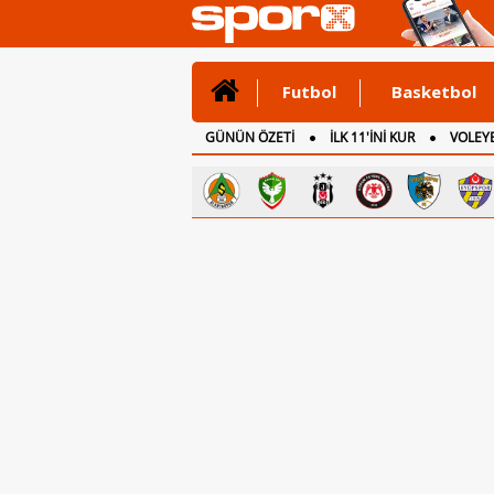
Futbol
Basketbol
GÜNÜN ÖZETİ
İLK 11'İNİ KUR
VOLEYB
CANLI ANLATIM
İNGİLTERE