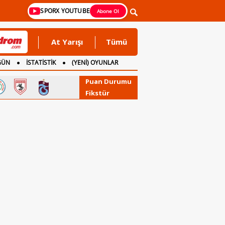
SPORX YOUTUBE
Abone Ol
At Yarışı
Tümü
GÜN
İSTATİSTİK
(YENİ) OYUNLAR
Puan Durumu
Fikstür