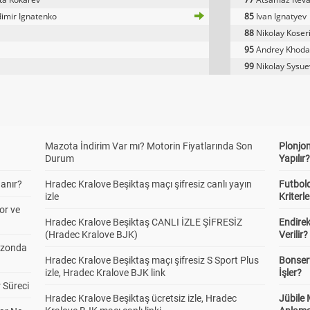
imir Ignatenko
85
Ivan Ignatyev
88
Nikolay Koser
95
Andrey Khoda
99
Nikolay Sysue
Mazota İndirim Var mı? Motorin Fiyatlarında Son
Plonjon
Durum
Yapılır
anır?
Hradec Kralove Beşiktaş maçı şifresiz canlı yayın
Futbold
izle
Kriterle
or ve
Hradec Kralove Beşiktaş CANLI İZLE ŞİFRESİZ
Endire
(Hradec Kralove BJK)
Verilir?
ezonda
Hradec Kralove Beşiktaş maçı şifresiz S Sport Plus
Bonserv
izle, Hradec Kralove BJK link
İşler?
 Süreci
Hradec Kralove Beşiktaş ücretsiz izle, Hradec
Jübile